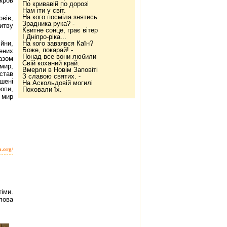
кров
По кривавій по дорозі
Нам іти у світ.
На кого посміла знятись
вів,
Зрадника рука? -
итву
Квитне сонце, грає вітер
І Дніпро-ріка...
йни,
На кого завзявся Каїн?
Боже, покарай! -
ених
Понад все вони любили
азом
Свій коханий край.
 мир,
Вмерли в Новім Заповіті
став
З славою святих. -
шені
На Аскольдовій могилі
ропи,
Поховали їх.
 мир
a.org/
іми.
лова