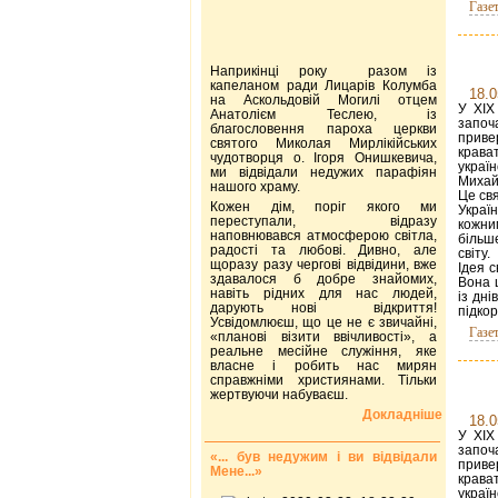
Газе
Наприкінці року разом із
капеланом ради Лицарів Колумба
18.0
на Аскольдовій Могилі отцем
У ХІХ
Анатолієм Теслею, із
започ
благословення пароха церкви
приве
святого Миколая Мирлікійських
крава
чудотворця о. Ігоря Онишкевича,
украї
ми відвідали недужих парафіян
Михай
нашого храму.
Це св
Кожен дім, поріг якого ми
Украї
переступали, відразу
кожни
наповнювався атмосферою світла,
більш
радості та любові. Дивно, але
світу.
щоразу разу чергові відвідини, вже
Ідея 
здавалося б добре знайомих,
Вона 
навіть рідних для нас людей,
із дні
дарують нові відкриття!
підкор
Усвідомлюєш, що це не є звичайні,
Газе
«планові візити ввічливості», а
реальне месійне служіння, яке
власне і робить нас мирян
справжніми християнами. Тільки
жертвуючи набуваєш.
Докладніше
18.0
У ХІХ
започ
«... був недужим і ви відвідали
приве
Мене...»
крава
украї