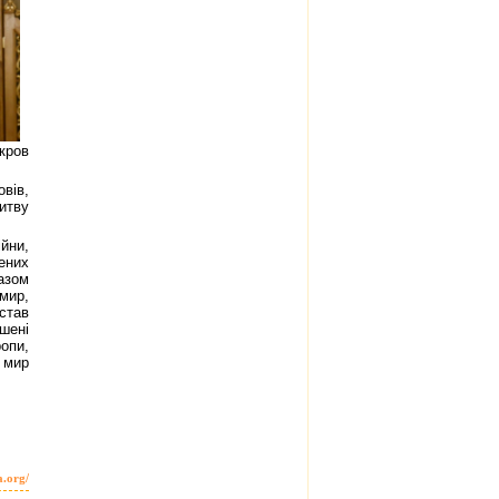
кров
вів,
итву
йни,
ених
азом
 мир,
став
шені
ропи,
 мир
a.org/