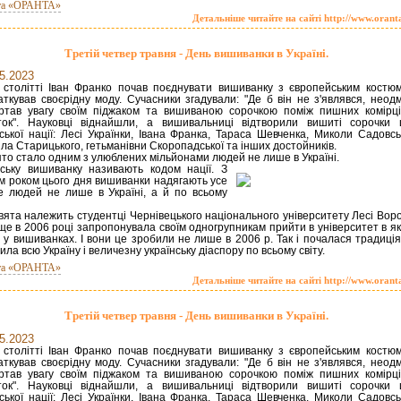
та «ОРАНТА»
Детальніше читайте на сайті http://www.orant
Третій четвер травня - День вишиванки в Україні.
5.2023
 столітті Іван Франко почав поєднувати вишиванку з європейським костю
аткував своєрідну моду. Сучасники згадували: "Де б він не з'являвся, неод
ртав увагу своїм піджаком та вишиваною сорочкою поміж пишних комірці
ток". Науковці віднайшли, а вишивальниці відтворили вишиті сорочки ц
нської нації: Лесі Українки, Івана Франка, Тараса Шевченка, Миколи Садовсь
ла Старицького, гетьманівни Скоропадської та інших достойників.
ято стало одним з улюблених мільйонами людей не лише в Україні.
нську вишиванку називають кодом нації. З
м роком цього дня вишиванки надягають усе
е людей не лише в Україні, а й по всьому
свята належить студентці Чернівецького національного університету Лесі Вор
ще в 2006 році запропонувала своїм одногрупникам прийти в університет в я
в у вишиванках. І вони це зробили не лише в 2006 р. Так і почалася традиція
ила всю Україну і величезну українську діаспору по всьому світу.
та «ОРАНТА»
Детальніше читайте на сайті http://www.orant
Третій четвер травня - День вишиванки в Україні.
5.2023
 столітті Іван Франко почав поєднувати вишиванку з європейським костю
аткував своєрідну моду. Сучасники згадували: "Де б він не з'являвся, неод
ртав увагу своїм піджаком та вишиваною сорочкою поміж пишних комірці
ток". Науковці віднайшли, а вишивальниці відтворили вишиті сорочки ц
нської нації: Лесі Українки, Івана Франка, Тараса Шевченка, Миколи Садовсь