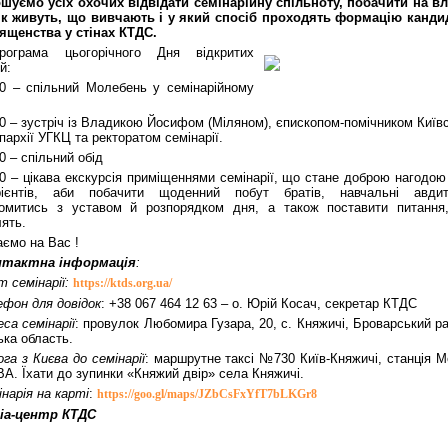
шуємо усіх охочих відвідати семінарійну спільноту, побачити на вл
як живуть, що вивчають і у який спосіб проходять формацію канди
ященства у стінах КТДС.
рограма цьогорічного Дня відкритих
й:
00 – спільний Молебень у семінарійному
.
0 – зустріч із Владикою Йосифом (Міляном), єпископом-помічником Київ
пархії УГКЦ та ректоратом семінарії.
0 – спільний обід
30 – цікава екскурсія приміщеннями семінарії, що стане доброю нагодою
урієнтів, аби побачити щоденний побут братів, навчальні авдито
омитись з уставом й розпорядком дня, а також поставити питання,
лять.
аємо на Вас !
нтактна інформація
:
 семінарії:
https://ktds.org.
ua/
ефон для довідок
: +38 067 464 12 63 – о. Юрій Косач, секретар КТДС
са семінарії
: провулок Любомира Гузара, 20, с. Княжичі, Броварський р
ька область.
га з Києва до семінарії
: маршрутне таксі №730 Київ-Княжичі, станція М
А. Їхати до зупинки «Княжий двір» села Княжичі.
нарія на карті
:
https://goo.gl/maps/
JZbCsFxYfT7bLKGr8
іа-центр КТДС