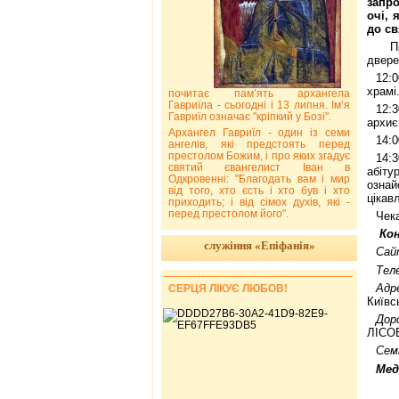
запро
очі, 
до св
П
двере
12:
храмі
почитає пам’ять архангела
Гавриїла - сьогодні і 13 липня. Ім’я
12:3
Гавриїл означає "кріпкий у Бозі".
архиє
Архангел Гавриїл - один із семи
14:0
ангелів, які предстоять перед
престолом Божим, і про яких згадує
14:
святий євангелист Іван в
абіт
Одкровенні: "Благодать вам і мир
ознай
від того, хто єсть і хто був і хто
цікав
приходить; і від сімох духів, які -
перед престолом його".
Чек
Ко
служіння «Епіфанія»
Сайт
Тел
Адре
СЕРЦЯ ЛІКУЄ ЛЮБОВ!
Київс
Доро
ЛІСОВ
Семі
Мед