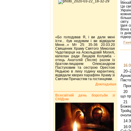
Михай
Це св
Украї
кожни
більш
світу.
Ідея 
Вона 
із дні
підкор
«Бо голодував Я, і ви дали мені
їсти... був недужим і ви відвідали
Газе
Мене...» Мт 25: 35-36 20.03.20
Священик Храму Святого Миколая
Чудотворця на Аскольдовій Могилі,
капелан ради Лицарів Колумба -
отець Анатолій (Тесля) разом із
братом-лицарем Олександром
16.0
Пастуховим та сестрою Орестою
20–
Редькою в лиху годину карантину,
відвідали хворих парафіян Храму зі
Архи
Святим Причастям та гостинцями.
Пасто
Докладніше
Про
20 
Всесвітній день боротьби зі
що пр
СНІДом
21
Божес
Тройц
очоли
14:3
16: