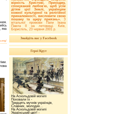
вірність Христові. Приходжу,
спонуканий любов'ю, щоб усім
дітям цієї Землі, українцям
кожної культурної та релігійної
приналежності, висловити свою
пошану та щиру приязнь».
З
онюк.
вітальної промови Папи Івана
кийсь
Павла ІІ на летовищі. Київ,
, яка
Бориспіль, 23 червня 2001 р.
Знайдіть нас у Facebook
a.org/
Герої Крут
іми.
лова
На Аскольдовій могилі
Поховали їх -
Тридцять мучнів українців,
Славних, молодих...
На Аскольдовій могилі
Український цвіт! -