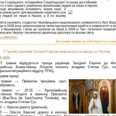
ла Старицького, гетьманівни Скоропадської та інших достойників.
ято стало одним з улюблених мільйонами людей не лише в Україні.
нську вишиванку називають кодом нації. З
м роком цього дня вишиванки надягають усе
е людей не лише в Україні, а й по всьому
свята належить студентці Чернівецького національного університету Лесі Вор
ще в 2006 році запропонувала своїм одногрупникам прийти в університет в я
в у вишиванках. І вони це зробили не лише в 2006 р. Так і почалася традиція
ила всю Україну і величезну українську діаспору по всьому світу.
та «ОРАНТА»
Детальніше читайте на сайті http://www.orant
У травні українців Західної Європи запрошують на прощу до Фатіми
5.2023
21 травня відбудеться проща українців Західної Європи до Фат
єрейську Божественну Літургію очолить владика Степан Сус, го
рально-міграційного відділу УГКЦ.
грама прощі:
травня — Приватна програма груп,
ибувають.
 травня — 10:15 — Архиєрейська
твенна Літургія в базиліці Пресвятої
і (Bas?lica da Sant?ssima Trindade), яку
ть владика Степан Сус.
0 — Хресна дорога (довільна).
00 — Опісля Хресної дороги в каплиці