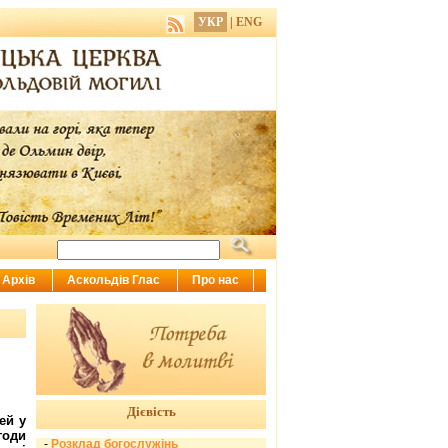
УКР
|
ENG
Архів
Аскольдів Глас
Про нас
Дієвість
ей у
годи
-
Розклад богослужінь