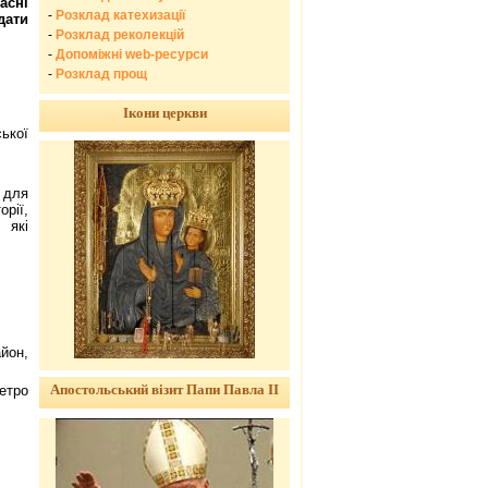
асні
-
Розклад катехизації
дати
-
Розклад реколекцій
-
Допоміжні web-ресурси
-
Розклад прощ
Ікони церкви
ської
 для
рії,
 які
айон,
Апостольський візит Папи Павла ІІ
етро