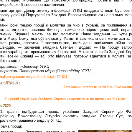
rio H?ngaro Молебень до Пресвятої Богородиці, посвята під Її по
хиєрейське благосвення паломників.
оментарі для Департаменту інформації УГКЦ владика Степан Сус розпо
року українці Португалії та Західної Європи збираються на спільну мол
мі.
танні роки темою прощі є молитва за мир в Україні, за припинення ві
ож за мігрантів, воєнних біженців, тимчасово переміщених осіб, поран
онених. Українці мають, за що молитися. Наше завдання — бути р
сити Матір Божу, яка об’явилася у Фатімі й закликала світ молитися за
ися разом, просити Її заступництва, щоб день закінчення війни на
йшвидше, — зазначив владика Степан і додав: — На прощу запро
рше українці, які проживають у Португалії. А також із країн Західної Єв
нти, воєнні біженці — всі, хто відчуває потребу єднатися в молитві за
їні та світі».
артамент інформації УГКЦ
теріалами Пасторально-міграційного віддлу УГКЦ
ма
Пасторально-міграційний відділ УГКЦ
та «ОРАНТА»
Детальніше читайте на сайті http://www.orant
У травні українців Західної Європи запрошують на прощу до Фатіми
5.2023
21 травня відбудеться проща українців Західної Європи до Фат
єрейську Божественну Літургію очолить владика Степан Сус, го
рально-міграційного відділу УГКЦ.
грама прощі: