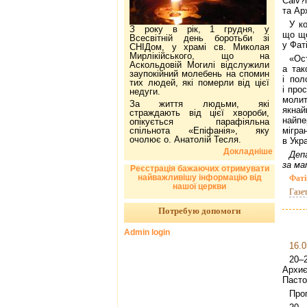
Calv?
та Ар
У к
З року в рік, 1 грудня, у
що що
Всесвітній день боротьби зі
у Фаті
СНІДом, у храмі св. Миколая
Мирлікійського, що на
«Ос
Аскольдовій Могилі відслужили
а так
заупокійний молебень на спомин
і пол
тих людей, які померли від цієї
і про
недуги.
молит
За життя людьми, які
якна
страждають від цієї хвороби,
найпе
опікується парафіяльна
спільнота «Епіфанія», яку
мігра
очолює о. Анатолій Тесля.
в Укра
Докладніше
Деп
за ма
Реєстрація бажаючих отримувати
найважливішу інформацію від
Фаті
нашої церкви
Газе
Потребую допомоги
Admin login
16.0
20–
Архи
Пасто
Про