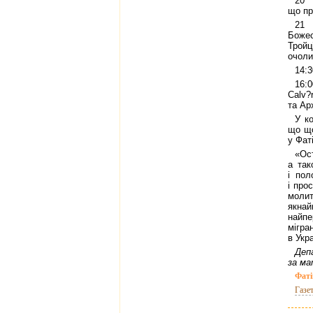
20 
що пр
21
Божес
Тройц
очоли
14:3
16:
Calv?
та Ар
У к
що що
у Фаті
«Ос
а так
і пол
і про
молит
якна
найпе
мігра
в Укра
Деп
за ма
Фаті
Газе