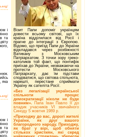
a.org/
Візит Папи допоміг українцям
мом і
довести всьому світові, що їх
мінно
країна відділилася від Росії і
в та
прагне до інтеграції з Європою.
віту
Відомо, що приїзд Папи до України
кого,
відкладався через розбіжності
Ватикану з Московським
Патріархатом. З точки зору греко-
католиків той факт, що понтифік
приїхав до України, незважаючи на
протести Московського
Патріархату, дає їм підстави
онюк.
сподіватися, що світова спільнота,
кийсь
нарешті, перестане сприймати
, яка
Україну як сателіта Росії.
«Без легалізації української
спільноти процес
a.org/
демократизації ніколи не буде
повним».
Папа Іван Павло ІІ до
владик учасників VI звичайного
Синоду 5 жовтня 1989 р.
«Приходжу до вас, дорогі жителі
мом і
України, як друг вашого
мінно
благородного народу. Приходжу,
в та
як брат у вірі, щоб обняти
віту
стількох християн, які серед
кого,
найважчих страждань зберегли