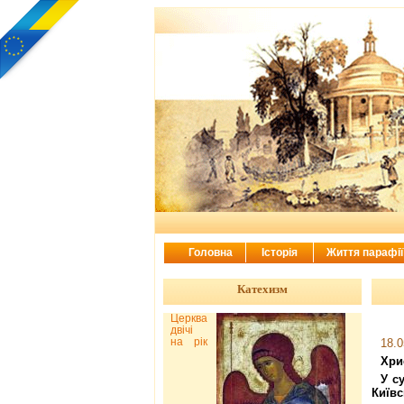
Головна
Історія
Життя парафі
Катехизм
Церква
двічі
на рік
18.0
Хри
У с
Київ