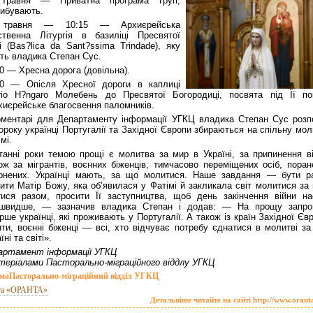
травня — Приватна програма груп,
ибувають.
 травня — 10:15 — Архиєрейська
твенна Літургія в базиліці Пресвятої
і (Bas?lica da Sant?ssima Trindade), яку
ть владика Степан Сус.
0 — Хресна дорога (довільна).
00 — Опісля Хресної дороги в каплиці
rio H?ngaro Молебень до Пресвятої Богородиці, посвята під Її по
хиєрейське благосвення паломників.
оментарі для Департаменту інформації УГКЦ владика Степан Сус розпо
року українці Португалії та Західної Європи збираються на спільну мол
мі.
танні роки темою прощі є молитва за мир в Україні, за припинення ві
ож за мігрантів, воєнних біженців, тимчасово переміщених осіб, поран
онених. Українці мають, за що молитися. Наше завдання — бути р
сити Матір Божу, яка об’явилася у Фатімі й закликала світ молитися за
ися разом, просити Її заступництва, щоб день закінчення війни на
йшвидше, — зазначив владика Степан і додав: — На прощу запро
рше українці, які проживають у Португалії. А також із країн Західної Єв
нти, воєнні біженці — всі, хто відчуває потребу єднатися в молитві за
їні та світі».
артамент інформації УГКЦ
теріалами Пасторально-міграційного віддлу УГКЦ
ма
Пасторально-міграційний відділ УГКЦ
та «ОРАНТА»
Детальніше читайте на сайті http://www.orant