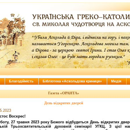
ї
Благодійність
Бібліотека «Аскольдова криниця»
Медія
Газета «ОРАНТА»
День відкритих дверей
5.2023
стос Воскрес!
уботу, 27 травня 2023 року Божого відбудеться День відкритих двер
ській Трьохсвятительській духовній семінарії УГКЦ. З цієї на