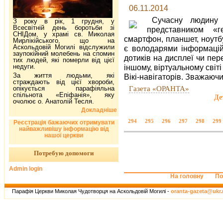
06.11.2014
Сучасну людину 
З року в рік, 1 грудня, у
Всесвітній день боротьби зі
представником «г
СНІДом, у храмі св. Миколая
смартфон, планшет, ноутб
Мирлікійського, що на
Аскольдовій Могилі відслужили
є володарями інформацій
заупокійний молебень на спомин
дотиків на дисплеї чи пер
тих людей, які померли від цієї
недуги.
іншому, віртуальному світі
За життя людьми, які
Вікі-навігаторів. Зважаючи
страждають від цієї хвороби,
Газета «ОРАНТА»
опікується парафіяльна
спільнота «Епіфанія», яку
Де
очолює о. Анатолій Тесля.
Докладніше
294
295
296
297
298
299
Реєстрація бажаючих отримувати
найважливішу інформацію від
нашої церкви
Потребую допомоги
Admin login
На головну
По
Парафія Церкви Миколая Чудотворця на Аскольдовій Могилі -
oranta-gazeta@ukr.