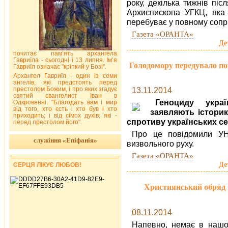
року, декілька тижнів піс
Архиєпископа УГКЦ, яка м
перебуває у повному сопр
Газета «ОРАНТА»
Де
почитає пам’ять архангела
Гавриїла - сьогодні і 13 липня. Ім’я
Голодомору передувало по
Гавриїл означає "кріпкий у Бозі".
Архангел Гавриїл - один із семи
ангелів, які предстоять перед
престолом Божим, і про яких згадує
13.11.2014
святий євангелист Іван в
Геноциду укра
Одкровенні: "Благодать вам і мир
від того, хто єсть і хто був і хто
заявляють історик
приходить; і від сімох духів, які -
спротиву українських с
перед престолом його".
Про це повідомили УН
служіння «Епіфанія»
визвольного руху.
Газета «ОРАНТА»
Де
СЕРЦЯ ЛІКУЄ ЛЮБОВ!
Християнський обряд п
08.11.2014
Напевно, немає в нашом