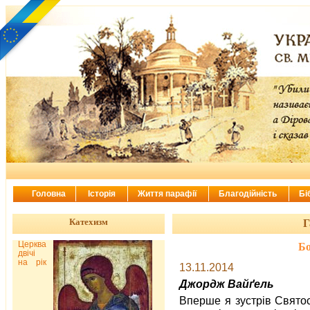
Головна
Історія
Життя парафії
Благодійність
Бі
Катехизм
Г
Церква
Бо
двічі
на рік
13.11.2014
Джордж Вайґель
Вперше я зустрів Святос