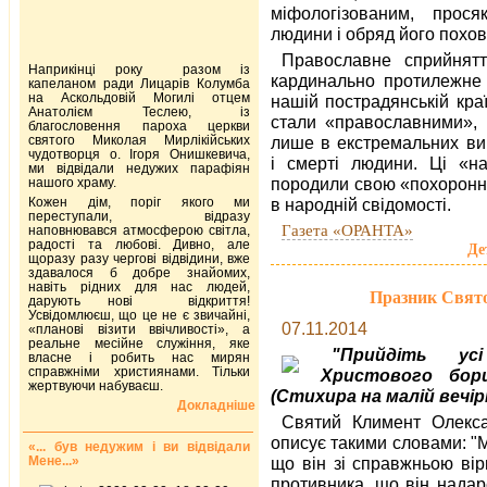
міфологізованим, прос
людини і обряд його похо
Православне сприйнятт
Наприкінці року разом із
кардинально протилежне 
капеланом ради Лицарів Колумба
на Аскольдовій Могилі отцем
нашій пострадянській кра
Анатолієм Теслею, із
стали «православними», 
благословення пароха церкви
святого Миколая Мирлікійських
лише в екстремальних ви
чудотворця о. Ігоря Онишкевича,
і смерті людини. Ці «на
ми відвідали недужих парафіян
породили свою «похоронн
нашого храму.
Кожен дім, поріг якого ми
в народній свідомості.
переступали, відразу
Газета «ОРАНТА»
наповнювався атмосферою світла,
радості та любові. Дивно, але
Де
щоразу разу чергові відвідини, вже
здавалося б добре знайомих,
навіть рідних для нас людей,
Празник Свят
дарують нові відкриття!
Усвідомлюєш, що це не є звичайні,
07.11.2014
«планові візити ввічливості», а
реальне месійне служіння, яке
"Прийдіть усі
власне і робить нас мирян
справжніми християнами. Тільки
Христового бор
жертвуючи набуваєш.
(Стихира на малій вечірн
Докладніше
Святий Климент Оле­кса
описує такими словами: "М
«... був недужим і ви відвідали
Мене...»
що він зі справжньою вірн
противника, що він надар