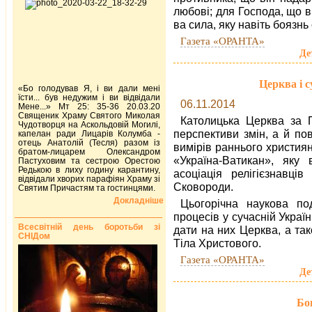
любові; для Господа, що в й
ва сила, яку навіть боязнь
Газета «ОРАНТА»
Де
Церква і с
«Бо голодував Я, і ви дали мені
їсти... був недужим і ви відвідали
06.11.2014
Мене...» Мт 25: 35-36 20.03.20
Священик Храму Святого Миколая
Католицька Церква за 
Чудотворця на Аскольдовій Могилі,
перспективи змін, а й по
капелан ради Лицарів Колумба -
отець Анатолій (Тесля) разом із
вимірів раннього христия
братом-лицарем Олександром
«Україна-Ватикан», яку
Пастуховим та сестрою Орестою
Редькою в лиху годину карантину,
асоціація релігієзнавців
відвідали хворих парафіян Храму зі
Сковороди.
Святим Причастям та гостинцями.
Докладніше
Цьогорічна наукова по
процесів у сучасній Україн
Всесвітній день боротьби зі
дати на них Церква, а та
СНІДом
Тіла Христового.
Газета «ОРАНТА»
Де
Бо