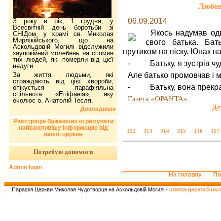
Любов 
06.09.2014
З року в рік, 1 грудня, у
Всесвітній день боротьби зі
Якось надумав оди
СНІДом, у храмі св. Миколая
Мирлікійського, що на
свого батька. Ба
Аскольдовій Могилі відслужили
прутиком на піску. Юнак на
заупокійний молебень на спомин
тих людей, які померли від цієї
- Батьку, я зустрів чуд
недуги.
Але батько промовчав і м
За життя людьми, які
страждають від цієї хвороби,
- Батьку, вона прекра
опікується парафіяльна
спільнота «Епіфанія», яку
Газета «ОРАНТА»
очолює о. Анатолій Тесля.
Де
Докладніше
Реєстрація бажаючих отримувати
найважливішу інформацію від
312
313
314
315
316
317
нашої церкви
Потребую допомоги
Admin login
На головну
По
Парафія Церкви Миколая Чудотворця на Аскольдовій Могилі -
oranta-gazeta@ukr.