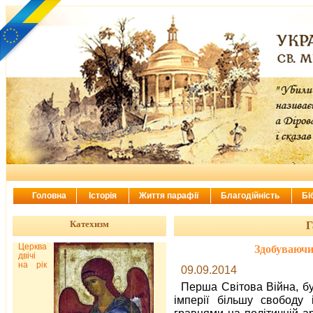
Головна
Історія
Життя парафії
Благодійність
Бі
Катехизм
Г
Церква
Здобуваючи
двічі
на рік
09.09.2014
Перша Світова Війна, б
імперії більшу свободу 
гравцями на політичній ар