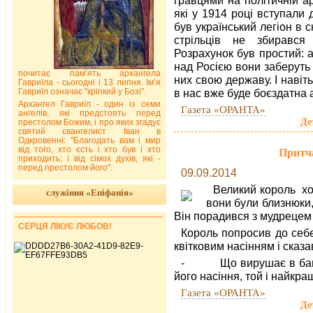
які у 1914 році вступали 
був український легіон в с
стрільців не збирався
Розрахунок був простий: 
над Росією вони заберуть 
почитає пам’ять архангела
них свою державу. І навіт
Гавриїла - сьогодні і 13 липня. Ім’я
Гавриїл означає "кріпкий у Бозі".
в нас вже буде боєздатна 
Архангел Гавриїл - один із семи
Газета «ОРАНТА»
ангелів, які предстоять перед
Де
престолом Божим, і про яких згадує
святий євангелист Іван в
Одкровенні: "Благодать вам і мир
від того, хто єсть і хто був і хто
Притча
приходить; і від сімох духів, які -
перед престолом його".
09.09.2014
Великий король хот
служіння «Епіфанія»
вони були близнюки, 
Він порадився з мудрецем 
СЕРЦЯ ЛІКУЄ ЛЮБОВ!
Король попросив до себе
квітковим насінням і сказа
- Що вирушає в багато
його насіння, той і найкр
Газета «ОРАНТА»
Де