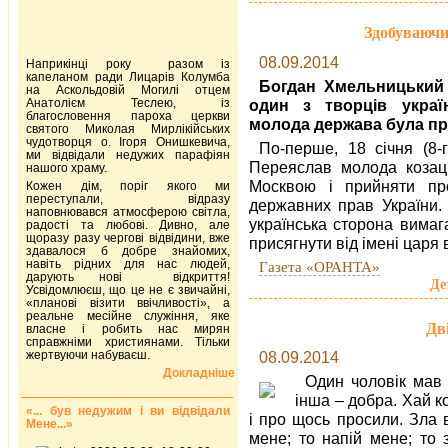
Здобуваючи 
08.09.2014
Наприкінці року разом із
капеланом ради Лицарів Колумба
Богдан Хмельницький 
на Аскольдовій Могилі отцем
Анатолієм Теслею, із
один з творців україн
благословення пароха церкви
молода держава була при
святого Миколая Мирлікійських
чудотворця о. Ігоря Онишкевича,
По-перше, 18 січня (8-
ми відвідали недужих парафіян
Переяслав молода козац
нашого храму.
Москвою і прийняти пр
Кожен дім, поріг якого ми
переступали, відразу
державних прав України. 
наповнювався атмосферою світла,
українська сторона вимаг
радості та любові. Дивно, але
щоразу разу чергові відвідини, вже
присягнути від імені царя
здавалося б добре знайомих,
навіть рідних для нас людей,
Газета «ОРАНТА»
дарують нові відкриття!
Де
Усвідомлюєш, що це не є звичайні,
«планові візити ввічливості», а
реальне месійне служіння, яке
Дв
власне і робить нас мирян
справжніми християнами. Тільки
жертвуючи набуваєш.
08.09.2014
Докладніше
Один чоловік мав 
інша – добра. Хай к
«... був недужим і ви відвідали
і про щось просили. Зла 
Мене...»
мене; то напій мене; то