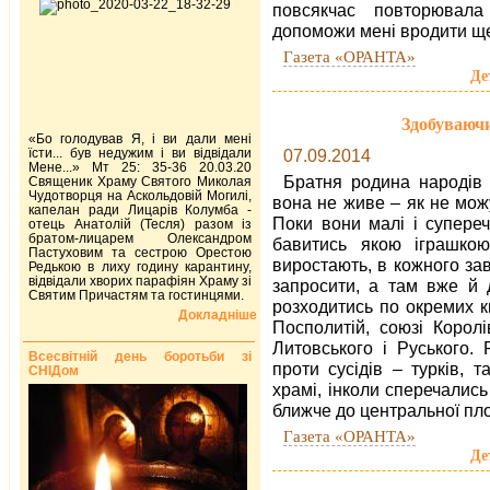
повсякчас повторювала
допоможи мені вродити щ
Газета «ОРАНТА»
Де
Здобуваючи
«Бо голодував Я, і ви дали мені
їсти... був недужим і ви відвідали
07.09.2014
Мене...» Мт 25: 35-36 20.03.20
Братня родина народів 
Священик Храму Святого Миколая
Чудотворця на Аскольдовій Могилі,
вона не живе – як не можу
капелан ради Лицарів Колумба -
Поки вони малі і супере
отець Анатолій (Тесля) разом із
братом-лицарем Олександром
бавитись якою іграшко
Пастуховим та сестрою Орестою
виростають, в кожного зав
Редькою в лиху годину карантину,
відвідали хворих парафіян Храму зі
запросити, а там вже й д
Святим Причастям та гостинцями.
розходитись по окремих к
Докладніше
Посполитій, союзі Королі
Литовського і Руського.
Всесвітній день боротьби зі
проти сусідів – турків, 
СНІДом
храмі, інколи сперечалис
ближче до центральної пл
Газета «ОРАНТА»
Де