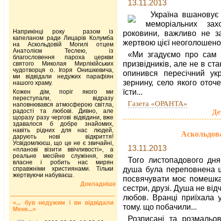
13.11.2013
Україна вшановує 
меморіальних зах
Наприкінці року разом із
роковини, важливо не з
капеланом ради Лицарів Колумба
жертвою цієї неоголошеної
на Аскольдовій Могилі отцем
Анатолієм Теслею, із
«Ми згадуємо про сам 
благословення пароха церкви
призвідників, але не в ст
святого Миколая Мирлікійських
чудотворця о. Ігоря Онишкевича,
опинився пересічний ук
ми відвідали недужих парафіян
зернину, село якого оточ
нашого храму.
їсти...
Кожен дім, поріг якого ми
переступали, відразу
Газета «ОРАНТА»
наповнювався атмосферою світла,
радості та любові. Дивно, але
Де
щоразу разу чергові відвідини, вже
здавалося б добре знайомих,
навіть рідних для нас людей,
Аскольдов
дарують нові відкриття!
Усвідомлюєш, що це не є звичайні,
13.11.2013
«планові візити ввічливості», а
реальне месійне служіння, яке
Того листопадового дн
власне і робить нас мирян
душа була переповнена щ
справжніми християнами. Тільки
жертвуючи набуваєш.
посвячувати моє помешкан
Докладніше
сестри, друзі. Душа не від
любов. Вранці приїхала у
«... був недужим і ви відвідали
тому. що побачили...
Мене...»
Розписані та розмальо