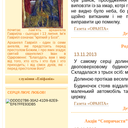
виповзти із-за хмар, котрі
не видно було неба, бо 
щойно витканим і не п
виправити цю помилку.
Газета «ОРАНТА»
почитає пам’ять архангела
Де
Гавриїла - сьогодні і 13 липня. Ім’я
Гавриїл означає "кріпкий у Бозі".
Архангел Гавриїл - один із семи
Род
ангелів, які предстоять перед
престолом Божим, і про яких згадує
святий євангелист Іван в
13.11.2013
Одкровенні: "Благодать вам і мир
У самому серці долини,
від того, хто єсть і хто був і хто
приходить; і від сімох духів, які -
двоповерховому будино
перед престолом його".
Складалася з трьох осіб: м
Долиною протікав веселий
служіння «Епіфанія»
Будиночок стояв віддалі
маленький автомобіль т
СЕРЦЯ ЛІКУЄ ЛЮБОВ!
церкву.
Газета «ОРАНТА»
Де
Акція “Сопричастя” 