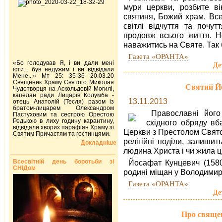
мури церкви, розбите вік
святиня, Божий храм. Все
світлі відчуття та почу
продовж всього життя. Н
наважитись на Святе. Так 
Газета «ОРАНТА»
«Бо голодував Я, і ви дали мені
Де
їсти... був недужим і ви відвідали
Мене...» Мт 25: 35-36 20.03.20
Священик Храму Святого Миколая
Святий Йо
Чудотворця на Аскольдовій Могилі,
капелан ради Лицарів Колумба -
13.11.2013
отець Анатолій (Тесля) разом із
братом-лицарем Олександром
Православні його
Пастуховим та сестрою Орестою
Редькою в лиху годину карантину,
східного обряду вб
відвідали хворих парафіян Храму зі
Церкви з Престолом Свято
Святим Причастям та гостинцями.
релігійні поділи, залиши
Докладніше
людина Христа і чи жила ц
Всесвітній день боротьби зі
Йосафат Кунцевич (1580-
СНІДом
родині міщан у Володимир
Газета «ОРАНТА»
Де
Про священ