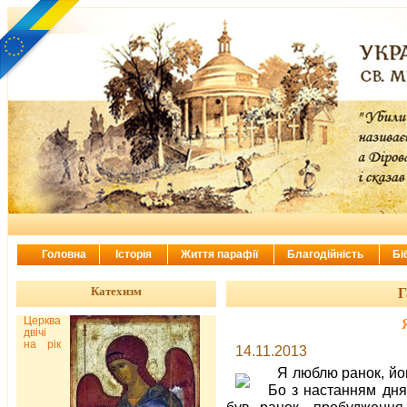
Головна
Історія
Життя парафії
Благодійність
Бі
Катехизм
Г
Церква
двічі
на рік
14.11.2013
Я люблю ранок, йог
Бо з настанням дня
був ранок, пробудження