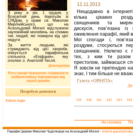
12.11.2013
Нещодавно в інтернет
З року в рік, 1 грудня, у
Всесвітній день боротьби зі
кілька цікавих розд
СНІДом, у храмі св. Миколая
священиків та мирян
Мирлікійського, що на
дискусія, пов’язана із
Аскольдовій Могилі відслужили
заупокійний молебень на спомин
оживлення парафії, який 
тих людей, які померли від цієї
Мої спогади і, пов’яз
недуги.
роздуми, стосуються п
За життя людьми, які
страждають від цієї хвороби,
священиків. Нелегко є 
опікується парафіяльна
тих, з ким ти разом
спільнота «Епіфанія», яку
очолює о. Анатолій Тесля.
престолом, займаєшся спо
Докладніше
Я зовсім не претендую на
знає. І тим більше не вва
Реєстрація бажаючих отримувати
найважливішу інформацію від
Газета «ОРАНТА»
нашої церкви
Де
Потребую допомоги
439
440
441
442
443
444
Admin login
На головну
По
Парафія Церкви Миколая Чудотворця на Аскольдовій Могилі -
oranta-gazeta@ukr.