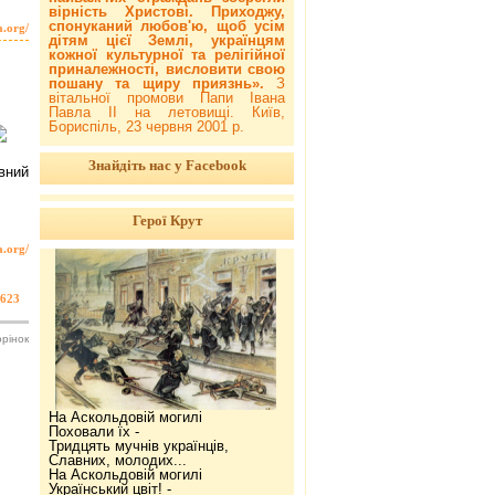
вірність Христові. Приходжу,
спонуканий любов'ю, щоб усім
a.org/
дітям цієї Землі, українцям
кожної культурної та релігійної
приналежності, висловити свою
пошану та щиру приязнь».
З
вітальної промови Папи Івана
Павла ІІ на летовищі. Київ,
Бориспіль, 23 червня 2001 р.
Знайдіть нас у Facebook
вний
Герої Крут
a.org/
623
орінок
На Аскольдовій могилі
Поховали їх -
Тридцять мучнів українців,
Славних, молодих...
На Аскольдовій могилі
Український цвіт! -