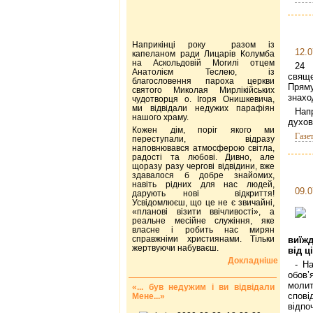
Наприкінці року разом із
12.0
капеланом ради Лицарів Колумба
на Аскольдовій Могилі отцем
24 
Анатолієм Теслею, із
свяще
благословення пароха церкви
Пряму
святого Миколая Мирлікійських
знахо
чудотворця о. Ігоря Онишкевича,
ми відвідали недужих парафіян
Нап
нашого храму.
духов
Кожен дім, поріг якого ми
Газе
переступали, відразу
наповнювався атмосферою світла,
радості та любові. Дивно, але
щоразу разу чергові відвідини, вже
здавалося б добре знайомих,
навіть рідних для нас людей,
09.0
дарують нові відкриття!
Усвідомлюєш, що це не є звичайні,
«планові візити ввічливості», а
реальне месійне служіння, яке
власне і робить нас мирян
справжніми християнами. Тільки
виїж
жертвуючи набуваєш.
від ц
Докладніше
- Н
обов’
молит
«... був недужим і ви відвідали
спові
Мене...»
відпо