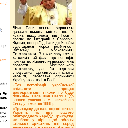
a.org/
Візит Папи допоміг українцям
довести всьому світові, що їх
країна відділилася від Росії і
прагне до інтеграції з Європою.
Відомо, що приїзд Папи до України
 про
відкладався через розбіжності
Ватикану з Московським
Патріархатом. З точки зору греко-
католиків той факт, що понтифік
a.org/
приїхав до України, незважаючи на
протести Московського
Патріархату, дає їм підстави
сподіватися, що світова спільнота,
нарешті, перестане сприймати
Україну як сателіта Росії.
ей з
«Без легалізації української
спільноти процес
демократизації ніколи не буде
и Ви
повним».
Папа Іван Павло ІІ до
вали
владик учасників VI звичайного
Синоду 5 жовтня 1989 р.
ного
«Приходжу до вас, дорогі жителі
України, як друг вашого
тися
благородного народу. Приходжу,
ами,
як брат у вірі, щоб обняти
и на
стількох християн, які серед
найважчих страждань зберегли