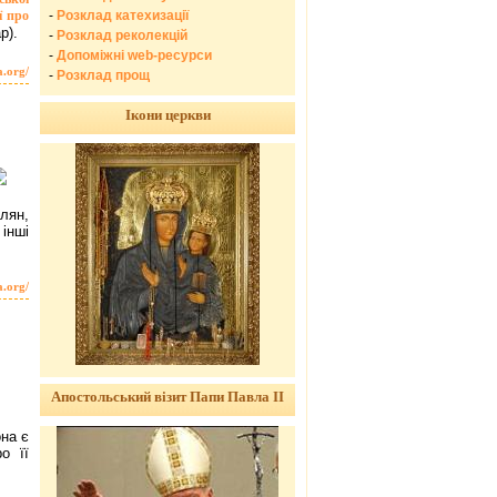
-
Розклад катехизації
ї про
р).
-
Розклад реколекцій
-
Допоміжні web-ресурси
a.org/
-
Розклад прощ
Ікони церкви
лян,
інші
a.org/
Апостольський візит Папи Павла ІІ
она є
о її