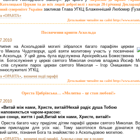
Католицької Церкви та до всіх людей доброї волі з нагоди 20-ї річниці Деклараці
закликав Глава УГКЦ Блаженніший Любомир (Гуза
ний суверенітет України
та «ОРАНТА»
Детальніше читайте на сайті http://www.orant
Посвячення крипти Аскольда
7.2010
липня на Аскольдовій могилі зібралося багато парафіян церкви
го Микола Чудотворця, щоб взяти молитовну участь у посвяченні
и Аскольда. У цей день була відслужена Архієрейська Божественна
гія. Богослужіння у церкві святого Миколая очолив владика Йосиф Мі
спів служили парох церкви святого Миколая – Ігор Онишкевич та 
ннослужителі УГКЦ.
,
та «ОРАНТА»
визначні події парафії
Детальніше читайте на сайті http://www.orant
Ореста Цибрівська… «Молитва – це стан любові!»
7.2010
«Витай між нами, Христе, витай!Нехай радіє душа Тобою
I наповняється чаром-красою:
ше сонце, життя і рай,Витай між нами, Христе, витай!»
 Ореста багато часу приділяє дітям парафії церкви святого Миколая. В
им прикладом для усіх нас. Тому захотілося більше дізнатися пр
вий шлях, пізнання Бога та знайомство з Аскольдовою могилою.
,
,
та «ОРАНТА»
визначні події парафії
Аскольд єднає нас в родину