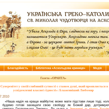
ї
Благодійність
Бібліотека «Аскольдова криниця»
Медія
Газета «ОРАНТА»
«Суверенітет у своїй глибинній сутності є станом душі, який проявляється в
усвідомленні власної гідності»: Блаженніший Любомир
7.2010
«Наша надія на краще майбутнє може мати підстави лише тоді, кол
будемо готові захищати свою свободу як Божий дар, дотримую
святого Господнього Закону». До цього у
Зверненні до вірних Україн