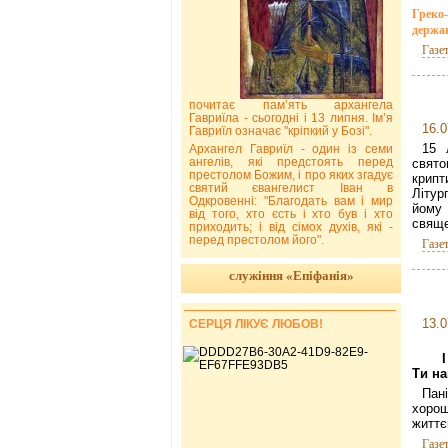
Греко-
держав
Газе
почитає пам’ять архангела
Гавриїла - сьогодні і 13 липня. Ім’я
16.0
Гавриїл означає "кріпкий у Бозі".
15 
Архангел Гавриїл - один із семи
ангелів, які предстоять перед
свято
престолом Божим, і про яких згадує
крипт
святий євангелист Іван в
Літур
Одкровенні: "Благодать вам і мир
йому 
від того, хто єсть і хто був і хто
свяще
приходить; і від сімох духів, які -
перед престолом його".
Газе
служіння «Епіфанія»
13.0
СЕРЦЯ ЛІКУЄ ЛЮБОВ!
Ти на
Пані
хорош
життє
Газе