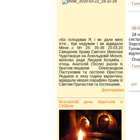
Газе
09.0
24 ч
сест
«Бо голодував Я, і ви дали мені
їсти... був недужим і ви відвідали
Херсо
Мене...» Мт 25: 35-36 20.03.20
Голов
Священик Храму Святого Миколая
відпо
Чудотворця на Аскольдовій Могилі,
Ото
капелан ради Лицарів Колумба -
отець Анатолій (Тесля) разом із
Газе
братом-лицарем Олександром
Пастуховим та сестрою Орестою
Редькою в лиху годину карантину,
відвідали хворих парафіян Храму зі
Святим Причастям та гостинцями.
609
Докладніше
Всесвітній день боротьби зі
СНІДом