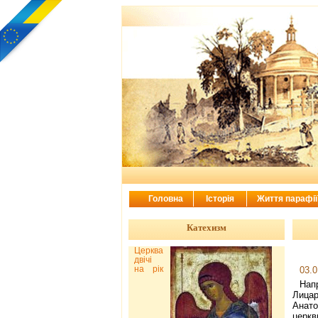
Головна
Історія
Життя парафі
Катехизм
Церква
двічі
на рік
03.0
Нап
Лицар
Анато
церк