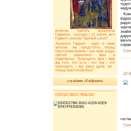
чудот
недуж
Кож
відр
радос
черг
почитає пам’ять архангела
знай
Гавриїла - сьогодні і 13 липня. Ім’я
дарую
Гавриїл означає "кріпкий у Бозі".
ввічл
Архангел Гавриїл - один із семи
справ
ангелів, які предстоять перед
Газе
престолом Божим, і про яких згадує
святий євангелист Іван в
Одкровенні: "Благодать вам і мир
від того, хто єсть і хто був і хто
приходить; і від сімох духів, які -
перед престолом його".
22.0
служіння «Епіфанія»
СЕРЦЯ ЛІКУЄ ЛЮБОВ!
гости
Газе