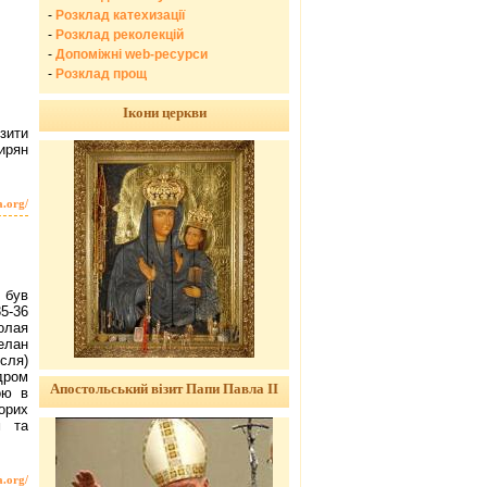
-
Розклад катехизації
-
Розклад реколекцій
-
Допоміжні web-ресурси
-
Розклад прощ
Ікони церкви
зити
ирян
a.org/
 був
5-36
олая
елан
есля)
дром
Апостольський візит Папи Павла ІІ
ою в
орих
м та
a.org/