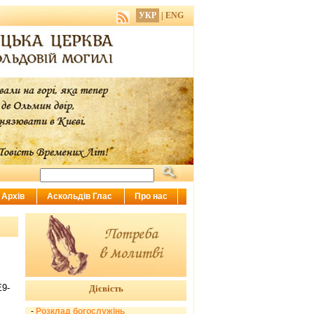
УКР
|
ENG
Архів
Аскольдів Глас
Про нас
Дієвість
-
Розклад богослужінь