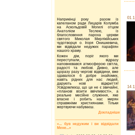
01.1
Наприкінці року разом із
капеланом ради Лицарів Колумба
на Аскольдовій Могилі отцем
Анатолієм Теслею, із
благословення пароха церкви
святого Миколая Мирлікійських
чудотворця о. Ігоря Онишкевича,
ми відвідали недужих парафіян
нашого храму.
Кожен дім, поріг якого ми
переступали, відразу
наповнювався атмосферою світла,
радості та любові. Дивно, але
щоразу разу чергові відвідини, вже
здавалося б добре знайомих,
навіть рідних для нас людей,
дарують нові відкриття!
14.1
Усвідомлюєш, що це не є звичайні,
«планові візити ввічливості», а
реальне месійне служіння, яке
власне і робить нас мирян
справжніми християнами. Тільки
жертвуючи набуваєш.
Докладніше
«... був недужим і ви відвідали
Мене...»