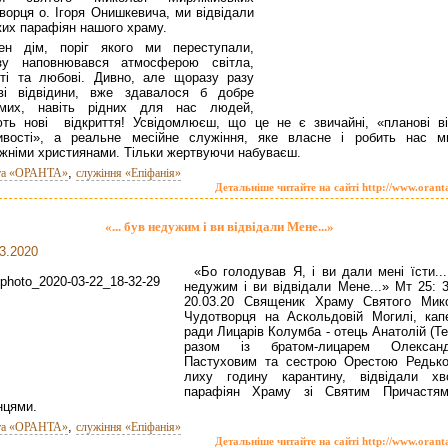
ворця о. Ігоря Онишкевича, ми відвідали
их парафіян нашого храму.
ен дім, поріг якого ми переступали,
азу наповнювався атмосферою світла,
ті та любові. Дивно, але щоразу разу
ові відвідини, вже здавалося б добре
омих, навіть рідних для нас людей,
ть нові відкриття! Усвідомлюєш, що це не є звичайні, «планові ві
ивості», а реальне месійне служіння, яке власне і робить нас м
жніми християнами. Тільки жертвуючи набуваєш.
,
та «ОРАНТА»
служіння «Епіфанія»
Детальніше читайте на сайті http://www.orant
«... був недужим і ви відвідали Мене...»
3.2020
«Бо голодував Я, і ви дали мені їсти...
недужим і ви відвідали Мене...» Мт 25: 3
20.03.20 Священик Храму Святого Мик
Чудотворця на Аскольдовій Могилі, кап
ради Лицарів Колумба - отець Анатолій (Т
разом із братом-лицарем Олексан
Пастуховим та сестрою Орестою Редьк
лиху годину карантину, відвідали хв
парафіян Храму зі Святим Причастя
нцями.
,
та «ОРАНТА»
служіння «Епіфанія»
Детальніше читайте на сайті http://www.orant