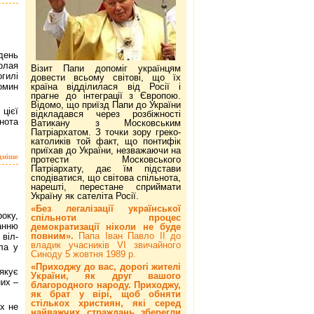
день
олая
Візит Папи допоміг українцям
гилі
довести всьому світові, що їх
омин
країна відділилася від Росії і
прагне до інтеграції з Європою.
Відомо, що приїзд Папи до України
цієї
відкладався через розбіжності
нота
Ватикану з Московським
Патріархатом. З точки зору греко-
католиків той факт, що понтифік
приїхав до України, незважаючи на
дніше
протести Московського
Патріархату, дає їм підстави
сподіватися, що світова спільнота,
нарешті, перестане сприймати
Україну як сателіта Росії.
«Без легалізації української
оку,
спільноти процес
анню
демократизації ніколи не буде
повним».
Папа Іван Павло ІІ до
віл-
владик учасників VI звичайного
ла у
Синоду 5 жовтня 1989 р.
«Приходжу до вас, дорогі жителі
кує
України, як друг вашого
их –
благородного народу. Приходжу,
як брат у вірі, щоб обняти
стількох християн, які серед
х не
найважчих страждань зберегли