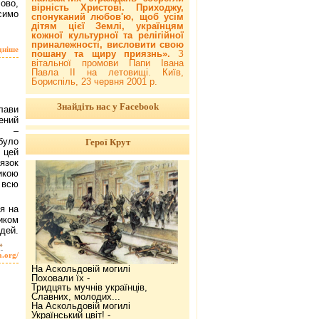
ово,
вірність Христові. Приходжу,
симо
спонуканий любов'ю, щоб усім
дітям цієї Землі, українцям
кожної культурної та релігійної
приналежності, висловити свою
дніше
пошану та щиру приязнь».
З
вітальної промови Папи Івана
Павла ІІ на летовищі. Київ,
Бориспіль, 23 червня 2001 р.
Знайдіть нас у Facebook
глави
ений
нь –
було
Герої Крут
 цей
язок
икою
всю
я на
иком
дей.
»
a.org/
На Аскольдовій могилі
Поховали їх -
Тридцять мучнів українців,
Славних, молодих...
На Аскольдовій могилі
Український цвіт! -