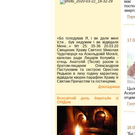
має 
посп
зверт
Пара
«Бо голодував Я, і ви дали мені
17.0
їсти... був недужим і ви відвідали
Мене...» Мт 25: 35-36 20.03.20
Священик Храму Святого Миколая
Чудотворця на Аскольдовій Могилі,
капелан ради Лицарів Колумба -
отець Анатолій (Тесля) разом із
братом-лицарем Олександром
Пастуховим та сестрою Орестою
Редькою в лиху годину карантину,
відвідали хворих парафіян Храму зі
Святим Причастям та гостинцями.
Докладніше
Цьо
Аскол
отцем
Всесвітній день боротьби зі
СНІДом
Газе
16.0
“Бо