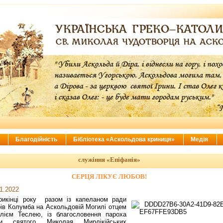
ї
Благодійність
Бібліотека «Аскольдова криниця»
Медія
служіння «Епіфанія»
СЕРЦЯ ЛІКУЄ ЛЮБОВ!
1.2022
рикінці року разом із капеланом ради
ів Колумба на Аскольдовій Могилі отцем
лієм Теслею, із благословення пароха
ви святого Миколая Мирлікійських