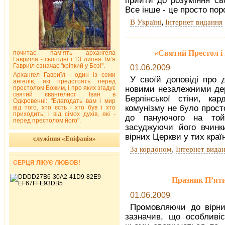
прийти до розуміння сво
Все інше - це просто пор
,
В Україні
Інтернет видання
«Святий Престол і
почитає пам’ять архангела
Гавриїла - сьогодні і 13 липня. Ім’я
Гавриїл означає "кріпкий у Бозі".
01.06.2009
Архангел Гавриїл - один із семи
У своїй доповіді про 
ангелів, які предстоять перед
престолом Божим, і про яких згадує
новими незалежними дер
святий євангелист Іван в
Берлінської стіни, к
Одкровенні: "Благодать вам і мир
комунізму не було прост
від того, хто єсть і хто був і хто
приходить; і від сімох духів, які -
до пануючого на той
перед престолом його".
засуджуючи його вчинки
вірних Церкви у тих краї
служіння «Епіфанія»
,
За кордоном
Інтернет вида
СЕРЦЯ ЛІКУЄ ЛЮБОВ!
Празник П’яти
01.06.2009
Промовляючи до вірни
зазначив, що особливі