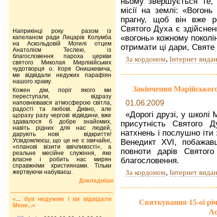
ньому звершується те,
місії на землі: «Вогон
прагну, щоб він вже р
Святого Духа є здійснен
Наприкінці року разом із
«вогонь» кожному поколін
капеланом ради Лицарів Колумба
на Аскольдовій Могилі отцем
отримати ці дари, Святе 
Анатолієм Теслею, із
благословення пароха церкви
,
За кордоном
Інтернет вида
святого Миколая Мирлікійських
чудотворця о. Ігоря Онишкевича,
ми відвідали недужих парафіян
нашого храму.
Закінчення Марійськог
Кожен дім, поріг якого ми
переступали, відразу
01.06.2009
наповнювався атмосферою світла,
радості та любові. Дивно, але
«Дорогі друзі, у школі 
щоразу разу чергові відвідини, вже
здавалося б добре знайомих,
присутність Святого 
навіть рідних для нас людей,
натхнень і послушно іти
дарують нові відкриття!
Усвідомлюєш, що це не є звичайні,
Венедикт XVI, побажав
«планові візити ввічливості», а
повноти дарів Святого
реальне месійне служіння, яке
власне і робить нас мирян
благословення.
справжніми християнами. Тільки
,
За кордоном
Інтернет вида
жертвуючи набуваєш.
Докладніше
«... був недужим і ви відвідали
Святкування 15-ої рі
Мене...»
Ас