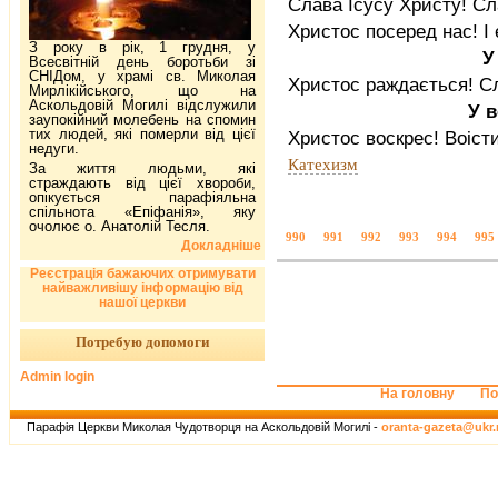
Слава Ісусу Христу! Сл
Христос посеред нас! I є
З року в рік, 1 грудня, у
У
Всесвітній день боротьби зі
СНІДом, у храмі св. Миколая
Христос раждається! Сл
Мирлікійського, що на
Аскольдовій Могилі відслужили
У 
заупокійний молебень на спомин
тих людей, які померли від цієї
Христос воскрес! Воіст
недуги.
Катехизм
За життя людьми, які
страждають від цієї хвороби,
опікується парафіяльна
спільнота «Епіфанія», яку
очолює о. Анатолій Тесля.
990
991
992
993
994
995
Докладніше
Реєстрація бажаючих отримувати
найважливішу інформацію від
нашої церкви
Потребую допомоги
Admin login
На головну
По
Парафія Церкви Миколая Чудотворця на Аскольдовій Могилі -
oranta-gazeta@ukr.