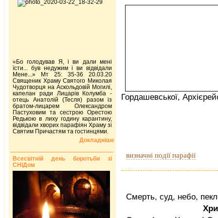
«Бо голодував Я, і ви дали мені
їсти... був недужим і ви відвідали
Мене...» Мт 25: 35-36 20.03.20
Священик Храму Святого Миколая
Чудотворця на Аскольдовій Могилі,
капелан ради Лицарів Колумба -
Гордашевської, Архієрейс
отець Анатолій (Тесля) разом із
братом-лицарем Олександром
Пастуховим та сестрою Орестою
Редькою в лиху годину карантину,
відвідали хворих парафіян Храму зі
Святим Причастям та гостинцями.
Докладніше
визначні події парафії
Всесвітній день боротьби зі
СНІДом
Смерть, суд, небо, пекл
Хри