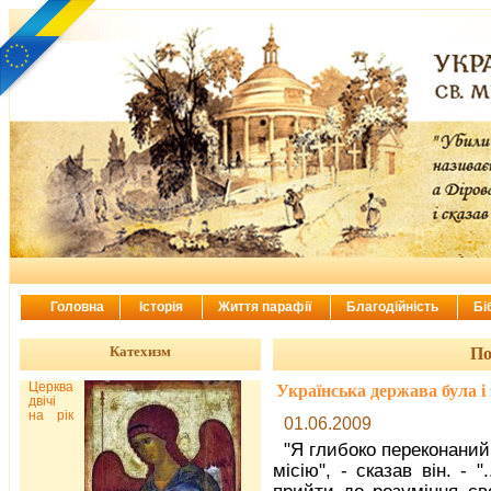
Головна
Історія
Життя парафії
Благодійність
Бі
Катехизм
По
Церква
Українська держава була 
двічі
на рік
01.06.2009
"Я глибоко переконаний
місію", - сказав він. - 