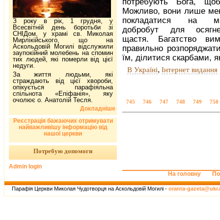
потребують Бога, щоб
Можливо, вони лише ме
покладатися на мат
З року в рік, 1 грудня, у
Всесвітній день боротьби зі
добробут для осягн
СНІДом, у храмі св. Миколая
щастя. Багатство вим
Мирлікійського, що на
Аскольдовій Могилі відслужили
правильно розпоряджат
заупокійний молебень на спомин
їм, ділитися скарбами, я
тих людей, які померли від цієї
недуги.
,
В Україні
Інтернет видання
За життя людьми, які
страждають від цієї хвороби,
опікується парафіяльна
спільнота «Епіфанія», яку
очолює о. Анатолій Тесля.
745
746
747
748
749
750
Докладніше
Реєстрація бажаючих отримувати
найважливішу інформацію від
нашої церкви
Потребую допомоги
Admin login
На головну
По
Парафія Церкви Миколая Чудотворця на Аскольдовій Могилі -
oranta-gazeta@ukr.