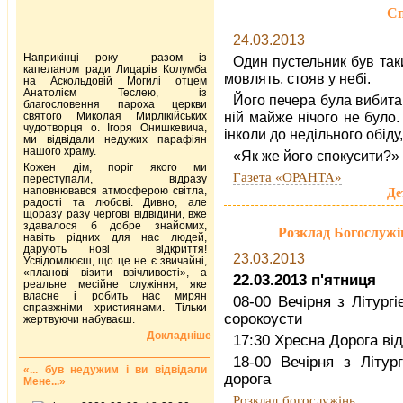
Сп
24.03.2013
Наприкінці року разом із
Один пустельник був так
капеланом ради Лицарів Колумба
мовлять, стояв у небі.
на Аскольдовій Могилі отцем
Анатолієм Теслею, із
Його печера була вибита в
благословення пароха церкви
ній майже нічого не було.
святого Миколая Мирлікійських
чудотворця о. Ігоря Онишкевича,
інколи до недільного обіду,
ми відвідали недужих парафіян
нашого храму.
«Як же його спокусити?» 
Кожен дім, поріг якого ми
Газета «ОРАНТА»
переступали, відразу
наповнювався атмосферою світла,
Де
радості та любові. Дивно, але
щоразу разу чергові відвідини, вже
здавалося б добре знайомих,
Розклад Богослужі
навіть рідних для нас людей,
дарують нові відкриття!
23.03.2013
Усвідомлюєш, що це не є звичайні,
«планові візити ввічливості», а
22.03.2013 п'ятниця
реальне месійне служіння, яке
власне і робить нас мирян
08-00 Вечірня з Літур
справжніми християнами. Тільки
сорокоусти
жертвуючи набуваєш.
Докладніше
17:30 Хресна Дорога від
18-00 Вечірня з Літур
«... був недужим і ви відвідали
дорога
Мене...»
Розклад богослужінь