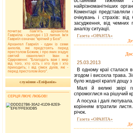
останніми тижнями а
найрізноманітніших органі
Коментарі представляли 
очікувань і страхів: ві
засудження, від чемних 
аналізу ситуації.
почитає пам’ять архангела
Гавриїла - сьогодні і 13 липня. Ім’я
Газета «ОРАНТА»
Гавриїл означає "кріпкий у Бозі".
Де
Архангел Гавриїл - один із семи
ангелів, які предстоять перед
престолом Божим, і про яких згадує
Дос
святий євангелист Іван в
Одкровенні: "Благодать вам і мир
25.03.2013
від того, хто єсть і хто був і хто
приходить; і від сімох духів, які -
В одному краї сталася 
перед престолом його".
згодом і висохла трава. З
було жодної краплі дощу з 
служіння «Епіфанія»
Малі й великі звірі г
спромоглися на рішучий к
СЕРЦЯ ЛІКУЄ ЛЮБОВ!
А посуха і далі лютувала
корінням втратили листя
річок.
Газета «ОРАНТА»
Де