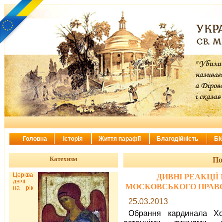
Головна
Історія
Життя парафії
Благодійність
Бі
Катехизм
По
Церква
ДИВНІ РЕАКЦІЇ
двічі
МОСКОВСЬКОГО ПРАВО
на рік
25.03.2013
Обрання кардинала Хо