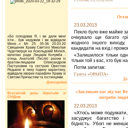
Остан
23.03.2013
Пекло було вже майже з
«Бо голодував Я, і ви дали мені
очікувало ще багато гр
їсти... був недужим і ви відвідали
жодного іншого виходу,
Мене...» Мт 25: 35-36 20.03.20
Священик Храму Святого Миколая
кандидатів на вхід і промо
Чудотворця на Аскольдовій Могилі,
«Залишилося тільки одне
капелан ради Лицарів Колумба -
отець Анатолій (Тесля) разом із
тільки той з вас, хто був 
братом-лицарем Олександром
Пастуховим та сестрою Орестою
Потім запитав:
Редькою в лиху годину карантину,
відвідали хворих парафіян Храму зі
Газета «ОРАНТА»
Святим Причастям та гостинцями.
Де
Докладніше
«Закликаю вас під час Ве
Всесвітній день боротьби зі
потреби люде
СНІДом
22.03.2013
«Хтось може подумати,
засуджує багатство і
бідність. Убогі не менш