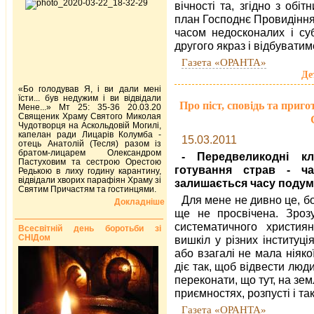
вічності та, згідно з об
план Господнє Провидіння
часом недосконалих і суб
другого якраз і відбувати
Газета «ОРАНТА»
Де
«Бо голодував Я, і ви дали мені
їсти... був недужим і ви відвідали
Про піст, сповідь та приг
Мене...» Мт 25: 35-36 20.03.20
Священик Храму Святого Миколая
Чудотворця на Аскольдовій Могилі,
капелан ради Лицарів Колумба -
15.03.2011
отець Анатолій (Тесля) разом із
братом-лицарем Олександром
- Передвеликодні кл
Пастуховим та сестрою Орестою
готування страв - ч
Редькою в лиху годину карантину,
відвідали хворих парафіян Храму зі
залишається часу подум
Святим Причастям та гостинцями.
Для мене не дивно це, бо
Докладніше
ще не просвічена. Зроз
систематичного христия
Всесвітній день боротьби зі
СНІДом
вишкіл у різних інституц
або взагалі не мала ніяко
діє так, щоб відвести люди
переконати, що тут, на земл
приємностях, розпусті і так
Газета «ОРАНТА»