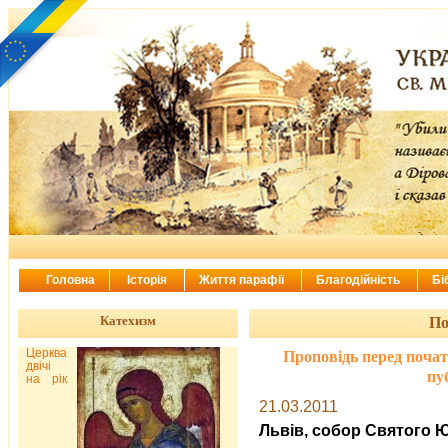
Головна
Історія
Життя парафії
Благодійність
Бі
Катехизм
По
Церква
Проповідь перед поча
двічі
пуб
на рік
21.03.2011
Львів, собор Святого Ю