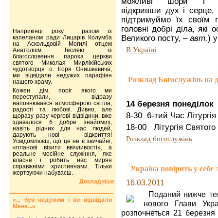
можливі шори і о
відкривши дух і серце,
підтримуймо їх своїм 
головні добрі діла, які 
Наприкінці року разом із
Великого посту, –
авт.
) 
капеланом ради Лицарів Колумба
на Аскольдовій Могилі отцем
В Україні
Анатолієм Теслею, із
благословення пароха церкви
святого Миколая Мирлікійських
чудотворця о. Ігоря Онишкевича,
ми відвідали недужих парафіян
Розклад Богослужінь на 
нашого храму.
Кожен дім, поріг якого ми
переступали, відразу
14 березня понеділок 
наповнювався атмосферою світла,
радості та любові. Дивно, але
8-30 6-тий Час Літургія
щоразу разу чергові відвідини, вже
здавалося б добре знайомих,
18-00 Літургія Святого
навіть рідних для нас людей,
дарують нові відкриття!
Розклад богослужінь
Усвідомлюєш, що це не є звичайні,
«планові візити ввічливості», а
реальне месійне служіння, яке
власне і робить нас мирян
справжніми християнами. Тільки
Україна повірить у себе 
жертвуючи набуваєш.
Докладніше
16.03.2011
Поданий нижче те
«... був недужим і ви відвідали
нового Глави Укра
Мене...»
розпочнеться 21 березня 