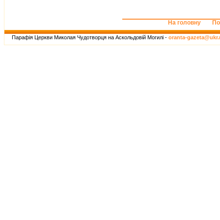
На головну
По
Парафія Церкви Миколая Чудотворця на Аскольдовій Могилі -
oranta-gazeta@ukr.