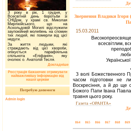
Де
З року в рік, 1 грудня, у
Звернення Владики Ігоря 
Всесвітній день боротьби зі
СНІДом, у храмі св. Миколая
Па
Мирлікійського, що на
Аскольдовій Могилі відслужили
15.03.2011
заупокійний молебень на спомин
тих людей, які померли від цієї
Високопреосвяще
недуги.
всесвітлим, вс
За життя людьми, які
страждають від цієї хвороби,
преподоб
опікується парафіяльна
люби
спільнота «Епіфанія», яку
очолює о. Анатолій Тесля.
Українсько
Докладніше
Реєстрація бажаючих отримувати
З волі Божественного Пр
найважливішу інформацію від
часом підготовки не л
нашої церкви
Воскресіння, а й до ще о
Потребую допомоги
Божого Папи Івана Павла 
травня цього року.
Admin login
Газета «ОРАНТА»
Де
864
865
866
867
868
869