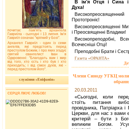
В ім’я Отця і Сина і
Духа!
Високопреосвященний
Прототроніє!
Високопреосвященні Ми
почитає пам’ять архангела
і Преосвященні Владики!
Гавриїла - сьогодні і 13 липня. Ім’я
Гавриїл означає "кріпкий у Бозі".
Високопреподобні, Всес
Архангел Гавриїл - один із семи
Всечесніші Отці!
ангелів, які предстоять перед
престолом Божим, і про яких згадує
Преподобні Брати і Сестр
святий євангелист Іван в
Газета «ОРАНТА»
Одкровенні: "Благодать вам і мир
від того, хто єсть і хто був і хто
Де
приходить; і від сімох духів, які -
перед престолом його".
Члени Синоду УГКЦ молит
служіння «Епіфанія»
обранн
20.03.2011
СЕРЦЯ ЛІКУЄ ЛЮБОВ!
«Сьогодні, коли пер
стоїть питання виб
провідника, Патріарха і
Церкви, для нас з вами 
критерій – бути з Бо
великим Богом. Усу