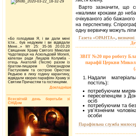
Варто зазначити, що с
«малими кроками до неба»
очікуваного або бажаного 
на перспективу. Спірогра
одну вервичку можуть ліпи
,
Газета «ОРАНТА»
визначні 
«Бо голодував Я, і ви дали мені
їсти... був недужим і ви відвідали
Де
Мене...» Мт 25: 35-36 20.03.20
Священик Храму Святого Миколая
Чудотворця на Аскольдовій Могилі,
ЗВІТ №20 про роботу Бла
капелан ради Лицарів Колумба -
парафії Церкви Микол
отець Анатолій (Тесля) разом із
братом-лицарем Олександром
(
Пастуховим та сестрою Орестою
Редькою в лиху годину карантину,
Надали матеріаль
відвідали хворих парафіян Храму зі
Святим Причастям та гостинцями.
постіль):
Докладніше
потребуючим мирян
переселенцям з Дон
Всесвітній день боротьби зі
осіб
СНІДом
потребуючим та без
ув’язненим чоловік
особи
Парафіяльна служба милосе