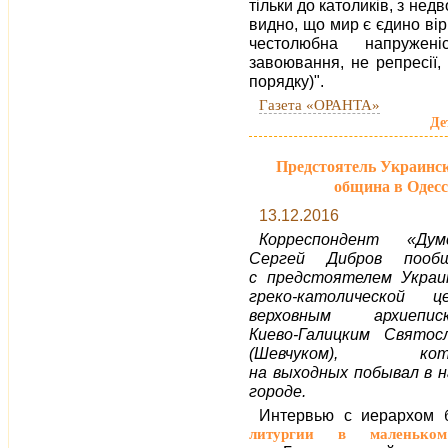
тільки до католиків, з не
видно, що мир є єдино ві
честолюбна напружені
завоювання, не репресії,
порядку)".
Газета «ОРАНТА»
Де
Предстоятель Украинск
община в Одес
13.12.2016
Корреспондент «Дум
Сергей Дибров пообщ
с предстоятелем Украи
греко-католической це
верховным архиеписк
Киево-Галицким Святос
(Шевчуком), кот
на выходных побывал в 
городе.
Интервью с иерархом 
литургии в маленько