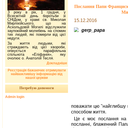
Послання Папи Франциска
Мир
З року в рік, 1 грудня, у
Всесвітній день боротьби зі
СНІДом, у храмі св. Миколая
15.12.2016
Мирлікійського, що на
Аскольдовій Могилі відслужили
заупокійний молебень на спомин
тих людей, які померли від цієї
недуги.
За життя людьми, які
страждають від цієї хвороби,
опікується парафіяльна
спільнота «Епіфанія», яку
очолює о. Анатолій Тесля.
Докладніше
Реєстрація бажаючих отримувати
найважливішу інформацію від
нашої церкви
Потребую допомоги
Admin login
поважати цю "найглибшу г
способом життя.
Це є моє послання на 
посланні, блаженний Пап