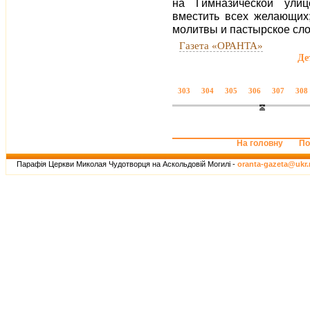
на Гимназической ули
вместить всех желающих;
молитвы и пастырское сло
Газета «ОРАНТА»
Де
303
304
305
306
307
308
На головну
По
Парафія Церкви Миколая Чудотворця на Аскольдовій Могилі -
oranta-gazeta@ukr.