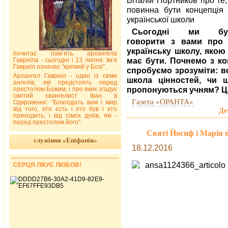
повинна бути концепція 
української школи
Сьогодні ми бу
говорити з вами про
українську школу, якою
почитає пам’ять архангела
має бути. Почнемо з кон
Гавриїла - сьогодні і 13 липня. Ім’я
Гавриїл означає "кріпкий у Бозі".
спробуємо зрозуміти: в
Архангел Гавриїл - один із семи
школа цінностей, чи ш
ангелів, які предстоять перед
пропонуються учням? Ц
престолом Божим, і про яких згадує
святий євангелист Іван в
Газета «ОРАНТА»
Одкровенні: "Благодать вам і мир
від того, хто єсть і хто був і хто
Де
приходить; і від сімох духів, які -
перед престолом його".
Святі Йосиф і Марія 
служіння «Епіфанія»
18.12.2016
СЕРЦЯ ЛІКУЄ ЛЮБОВ!