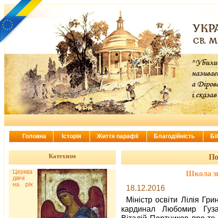
Головна
Історія
Життя парафії
Благодійність
Бі
Катехизм
По
Церква
Школа зн
двічі
на рік
18.12.2016
Міністр освіти Лілія Гри
кардинал Любомир Гуз
Віталій Портников про те