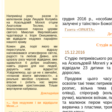
Наприкінці року разом із
грудня 2016 р., «особам
капеланом ради Лицарів Колумба
на Аскольдовій Могилі отцем
залучені у таїнство» Божої
Анатолієм Теслею, із
благословення пароха церкви
Газета «ОРАНТА»
святого Миколая Мирлікійських
Де
чудотворця о. Ігоря Онишкевича,
ми відвідали недужих парафіян
нашого храму.
Студія 
Кожен дім, поріг якого ми
переступали, відразу
15.12.2016
наповнювався атмосферою світла,
радості та любові. Дивно, але
Студію петриківського р
щоразу разу чергові відвідини, вже
на Аскольдовій Могилі у 
здавалося б добре знайомих,
навіть рідних для нас людей,
відвідали 23 дитини та
дарують нові відкриття!
дорослих.
Усвідомлюєш, що це не є звичайні,
«планові візити ввічливості», а
Продовж цього час
реальне месійне служіння, яке
власне і робить нас мирян
освоїли такі теми: петрикі
справжніми християнами. Тільки
розпис, вільна тема (
жертвуючи набуваєш.
олівці), спірограф (коль
Докладніше
ручки), малюнок воїнам, 
та малюнок пером чорн
«... був недужим і ви відвідали
Мене...»
вервичка з пластики, тро
листя клену.