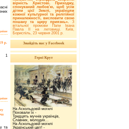
вірність Христові. Приходжу,
спонуканий любов'ю, щоб усім
асні
дітям цієї Землі, українцям
ених
кожної культурної та релігійної
приналежності, висловити свою
пошану та щиру приязнь».
З
вітальної промови Папи Івана
Павла ІІ на летовищі. Київ,
дніше
Бориспіль, 23 червня 2001 р.
9 р.
Знайдіть нас у Facebook
ах 1
Герої Крут
дніше
На Аскольдовій могилі
му
Поховали їх -
ча
Тридцять мучнів українців,
Славних, молодих...
На Аскольдовій могилі
у та
Український цвіт! -