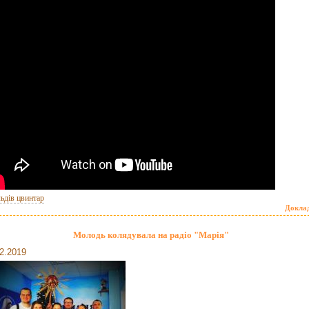
льдів цвинтар
Докла
Молодь колядувала на радіо "Марія"
2.2019