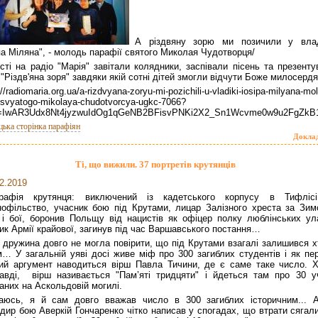
А різдвяну зорю ми позичили у вла
а Міляна", - молодь парафії святого Миколая Чудотворця/
сті на радіо "Марія" завітали колядники, заспівали пісень та презент
 "Різдв'яна зоря" завдяки якій сотні дітей змогли відчути Боже милосерд
://radiomaria.org.ua/a-rizdvyana-zoryu-mi-pozichili-u-vladiki-iosipa-milyana-mo
i-svyatogo-mikolaya-chudotvorcya-ugkc-7066?
id=IwAR3Udx8Nt4jyzwuIdOg1qGeNB2BFisvPNKi2X2_Sn1Wcvme0w9u2FgZkB
цька сторінка парафіян
Докла
Ті, що вижили. 37 портретів крутянців
2.2019
графія крутянця: виключений із кадетського корпусу в Тифліс
нофільство, учасник бою під Крутами, лицар Залізного хреста за Зим
 і бої, боронив Польщу від нацистів як офіцер полку люблінських ула
ик Армії крайової, загинув під час Варшавського постання…
 дружина довго не могла повірити, що під Крутами взагалі залишився х
… У загальній уяві досі живе міф про 300 загиблих студентів і як пе
ий аргумент наводиться вірш Павла Тичини, де є саме таке число. Х
авді, вірш називається "Пам’яті тридцяти" і йдеться там про 30 уч
аних на Аскольдовій могилі.
наюсь, я й сам довго вважав число в 300 загиблих історичним... 
дир бою Аверкій Гончаренко чітко написав у спогадах, що втрати сяга