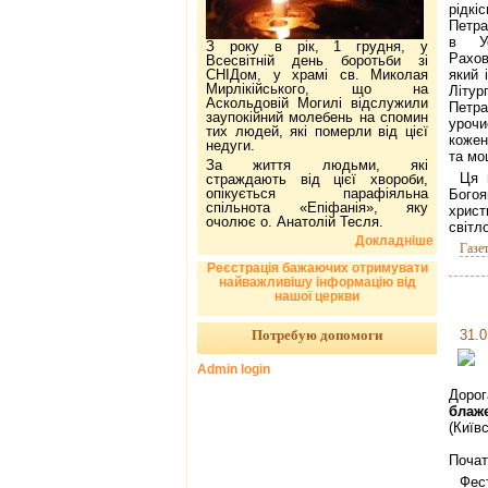
рідкі
Петра
в Ус
З року в рік, 1 грудня, у
Рахов
Всесвітній день боротьби зі
СНІДом, у храмі св. Миколая
який 
Мирлікійського, що на
Літур
Аскольдовій Могилі відслужили
Петра
заупокійний молебень на спомин
урочи
тих людей, які померли від цієї
кожен
недуги.
та мо
За життя людьми, які
Ц
я 
страждають від цієї хвороби,
опікується парафіяльна
Бого
спільнота «Епіфанія», яку
христ
очолює о. Анатолій Тесля.
світл
Докладніше
Газе
Реєстрація бажаючих отримувати
найважливішу інформацію від
нашої церкви
Потребую допомоги
31.0
Admin login
Дорог
блаж
(Київ
Поча
Фес