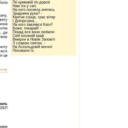
По кривавій по дорозі
тола
Нам іти у світ.
На кого посміла знятись
Зрадника рука? -
ачу,
Квитне сонце, грає вітер
Святу
І Дніпро-ріка...
кона
На кого завзявся Каїн?
Боже, покарай! -
отім
Понад все вони любили
, де
Свій коханий край.
твою
Вмерли в Новім Заповіті
З славою святих. -
На Аскольдовій могилі
ноту
Поховали їх.
всіх
ти це
a.org/
валь
ІБП
рами