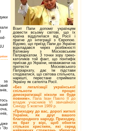
дики
ували
Візит Папи допоміг українцям
я!
довести всьому світові, що їх
країна відділилася від Росії і
lod-
прагне до інтеграції з Європою.
Відомо, що приїзд Папи до України
1U
відкладався через розбіжності
Ватикану з Московським
Патріархатом. З точки зору греко-
дніше
католиків той факт, що понтифік
приїхав до України, незважаючи на
протести Московського
Патріархату, дає їм підстави
сподіватися, що світова спільнота,
нарешті, перестане сприймати
і за
Україну як сателіта Росії.
овий
«Без легалізації української
нів,
спільноти процес
демократизації ніколи не буде
повним».
Папа Іван Павло ІІ до
тось
владик учасників VI звичайного
рший
Синоду 5 жовтня 1989 р.
оча,
«Приходжу до вас, дорогі жителі
нів,
України, як друг вашого
благородного народу. Приходжу,
як брат у вірі, щоб обняти
Адже
стількох християн, які серед
ли
"до
найважчих страждань зберегли