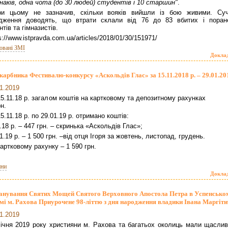
наків, одна чота (до 30 людей) студентів і 10 старшин"
.
ри цьому не зазначив, скільки вояків вийшли із бою живими. Суч
ідження доводять, що втрати склали від 76 до 83 вбитих і поран
тів та гімназистів.
s://www.istpravda.com.ua/articles/2018/01/30/151971/
овані ЗМІ
Докла
скарбника Фестивалю-конкурсу «Аскольдів Глас» за 15.11.2018 р. – 29.01.201
1.2019
15.11.18 р. загалом коштів на картковому та депозитному рахунк
н.
.11.18 р. по 29.01.19 р. отримано коштів:
.18 р. – 447 грн. – скринька «Аскольдів Глас»;
1.19 р. – 1 500 грн. –від отця Ігоря за жовтень, листопад, грудень.
артковому рахунку – 1 590 грн.
ни
Докла
нування Святих Мощей Святого Верховного Апостола Петра в Успенсько
мі м. Рахова Приурочене 98-літтю з дня народження владики Івана Маргіти
1.2019
січня 2019 року християни м. Рахова та багатьох околиць мали щаслив