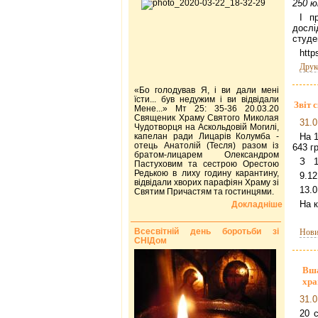
250 ю
І п
досл
студен
http
Друк
«Бо голодував Я, і ви дали мені
їсти... був недужим і ви відвідали
Звіт 
Мене...» Мт 25: 35-36 20.03.20
Священик Храму Святого Миколая
31.0
Чудотворця на Аскольдовій Могилі,
капелан ради Лицарів Колумба -
На 
отець Анатолій (Тесля) разом із
643 гр
братом-лицарем Олександром
З 15
Пастуховим та сестрою Орестою
Редькою в лиху годину карантину,
9.12
відвідали хворих парафіян Храму зі
13.0
Святим Причастям та гостинцями.
На к
Докладніше
Всесвітній день боротьби зі
Нови
СНІДом
Вша
хра
31.0
20 