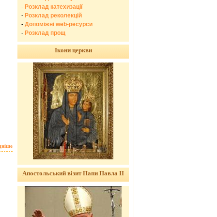
-
Розклад катехизації
-
Розклад реколекцій
-
Допоміжні web-ресурси
-
Розклад прощ
Ікони церкви
дніше
Апостольський візит Папи Павла ІІ