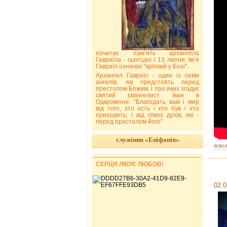
почитає пам’ять архангела
Гавриїла - сьогодні і 13 липня. Ім’я
Гавриїл означає "кріпкий у Бозі".
Архангел Гавриїл - один із семи
ангелів, які предстоять перед
престолом Божим, і про яких згадує
святий євангелист Іван в
Одкровенні: "Благодать вам і мир
від того, хто єсть і хто був і хто
приходить; і від сімох духів, які -
перед престолом його".
служіння «Епіфанія»
аско
СЕРЦЯ ЛІКУЄ ЛЮБОВ!
02.0