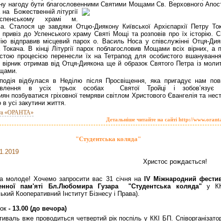
сну нагоду бути благословенними Святими Мощами
Св. Верховного Апос
 на Божественній літургії
пенському храмі м.
а. Сталося це завдяки Отцю-Диякону Київської Архієпархії Петру Ток
і привіз до Успенського храму Святі Мощі та розповів про їх історію. 
гію відправив місцевий парох о. Василь Носа у співслужінні Отця-Дия
 Токача. В кінці Літургії парох поблагословив Мощами всіх вірних, а п
стою процесією перенесли їх на Тетрапод для особистого вшанування
 вірник отримав від Отця-Диякона ще й образок Святого Петра із моли
щами.
подія відбулася в Неділю після Просвіщення, яка пригадує нам пов
явлення в усіх трьох особах Святої Тройці і зобов’язує 
иян позбуватися гріховної темряви світлом Христового Євангелія та нес
о в усі закутини життя.
та «ОРАНТА»
Детальніше читайте на сайті http://www.orant
"Студентська коляда"
1.2019
Христос рождається!
а молоде! Хочемо запросити вас 31 січня на
IV Міжнародний фести
енної пам'яті Бл.Любомира Гузара "Студентська коляда"
у КК
ський Кооперативний Інститут Бізнесу і Права).
ток
- 13.00 (до вечора)
тиваль вже проводиться четвертий рік поспіль у ККІ БП. Співорганізато