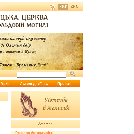
УКР
|
ENG
Архів
Аскольдів Глас
Про нас
Дієвість
-
Розклад богослужінь