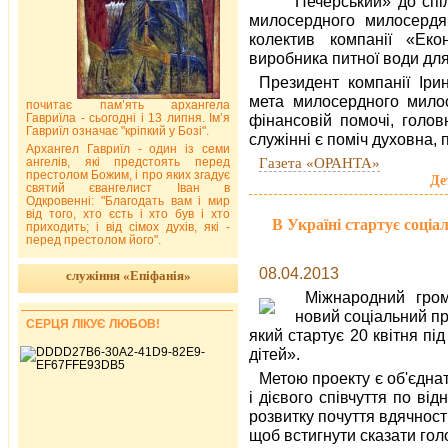
Печерський» до спі
милосердного милосердя 
колектив компанії «Екон
виробника питної води для
Президент компанії Ір
мета милосердного милос
почитає пам’ять архангела
Гавриїла - сьогодні і 13 липня. Ім’я
фінансовій помочі, голо
Гавриїл означає "кріпкий у Бозі".
служінні є поміч духовна, 
Архангел Гавриїл - один із семи
Газета «ОРАНТА»
ангелів, які предстоять перед
престолом Божим, і про яких згадує
Де
святий євангелист Іван в
Одкровенні: "Благодать вам і мир
від того, хто єсть і хто був і хто
В Україні стартує соціа
приходить; і від сімох духів, які -
перед престолом його".
08.04.2013
служіння «Епіфанія»
Міжнародний гром
новий соціальний пр
СЕРЦЯ ЛІКУЄ ЛЮБОВ!
який стартує 20 квітня пі
дітей».
Метою проекту є об'єдна
і дієвого співчуття по в
розвитку почуття вдячності
щоб встигнути сказати гол