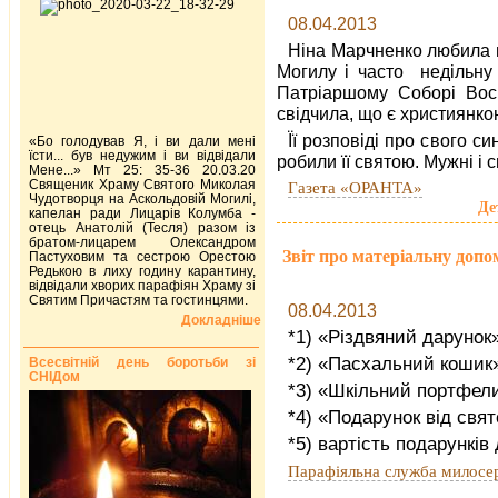
08.04.2013
Ніна Марчненко любила 
Могилу і часто недільну
Патріаршому Соборі Воск
свідчила, що є християнк
Її розповіді про свого с
«Бо голодував Я, і ви дали мені
їсти... був недужим і ви відвідали
робили її святою. Мужні і 
Мене...» Мт 25: 35-36 20.03.20
Священик Храму Святого Миколая
Газета «ОРАНТА»
Чудотворця на Аскольдовій Могилі,
Де
капелан ради Лицарів Колумба -
отець Анатолій (Тесля) разом із
братом-лицарем Олександром
Звіт про матеріальну допо
Пастуховим та сестрою Орестою
Редькою в лиху годину карантину,
відвідали хворих парафіян Храму зі
Святим Причастям та гостинцями.
08.04.2013
Докладніше
*1) «Різдвяний дарунок
*2) «Пасхальний кошик
Всесвітній день боротьби зі
СНІДом
*3) «Шкільний портфел
*4) «Подарунок від свя
*5) вартість подарунків 
Парафіяльна служба милосе