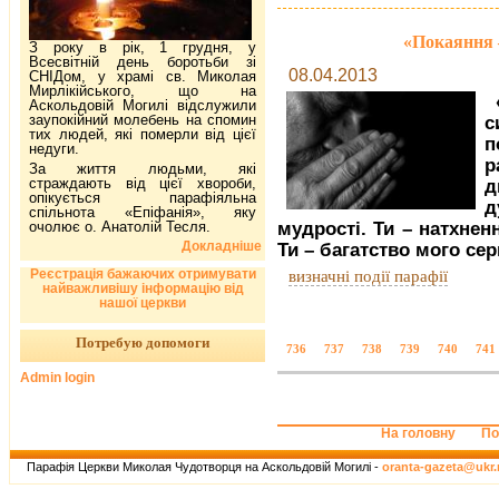
«Покаяння 
З року в рік, 1 грудня, у
Всесвітній день боротьби зі
08.04.2013
СНІДом, у храмі св. Миколая
Мирлікійського, що на
Аскольдовій Могилі відслужили
заупокійний молебень на спомин
с
тих людей, які померли від цієї
п
недуги.
р
За життя людьми, які
страждають від цієї хвороби,
д
опікується парафіяльна
д
спільнота «Епіфанія», яку
очолює о. Анатолій Тесля.
мудрості. Ти – натхнен
Докладніше
Ти – багатство мого сер
Реєстрація бажаючих отримувати
визначні події парафії
найважливішу інформацію від
нашої церкви
Потребую допомоги
736
737
738
739
740
741
Admin login
На головну
По
Парафія Церкви Миколая Чудотворця на Аскольдовій Могилі -
oranta-gazeta@ukr.