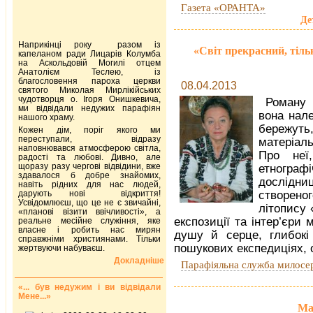
Газета «ОРАНТА»
Де
Наприкінці року разом із
«Світ прекрасний, тіль
капеланом ради Лицарів Колумба
на Аскольдовій Могилі отцем
Анатолієм Теслею, із
благословення пароха церкви
08.04.2013
святого Миколая Мирлікійських
чудотворця о. Ігоря Онишкевича,
Роману 
ми відвідали недужих парафіян
вона нале
нашого храму.
бережут
Кожен дім, поріг якого ми
переступали, відразу
матеріаль
наповнювався атмосферою світла,
Про неї
радості та любові. Дивно, але
щоразу разу чергові відвідини, вже
етнограф
здавалося б добре знайомих,
дослідниц
навіть рідних для нас людей,
дарують нові відкриття!
створен
Усвідомлюєш, що це не є звичайні,
літопису 
«планові візити ввічливості», а
експозиції та інтер’єри
реальне месійне служіння, яке
власне і робить нас мирян
душу й серце, глибокі 
справжніми християнами. Тільки
пошукових експедиціях, 
жертвуючи набуваєш.
Докладніше
Парафіяльна служба милосе
«... був недужим і ви відвідали
Мене...»
Ма