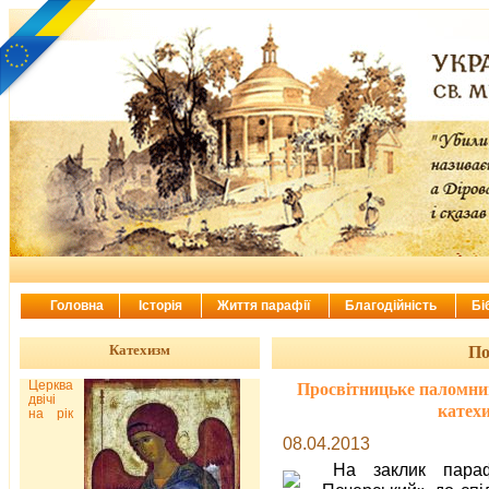
Головна
Історія
Життя парафії
Благодійність
Бі
Катехизм
По
Церква
Просвітницьке паломниц
двічі
катех
на рік
08.04.2013
На заклик параф