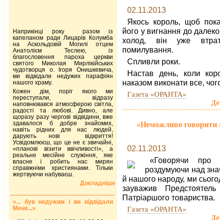
02.11.2013
Якось король, щоб пока
його у вигнання до далеко
Наприкінці року разом із
капеланом ради Лицарів Колумба
холод, він уже втрат
на Аскольдовій Могилі отцем
помилування.
Анатолієм Теслею, із
благословення пароха церкви
Спливли роки.
святого Миколая Мирлікійських
чудотворця о. Ігоря Онишкевича,
Настав день, коли кор
ми відвідали недужих парафіян
наказом виконати все, чог
нашого храму.
Кожен дім, поріг якого ми
Газета «ОРАНТА»
переступали, відразу
Де
наповнювався атмосферою світла,
радості та любові. Дивно, але
щоразу разу чергові відвідини, вже
здавалося б добре знайомих,
«Неможливо говорити п
навіть рідних для нас людей,
дарують нові відкриття!
Усвідомлюєш, що це не є звичайні,
02.11.2013
«планові візити ввічливості», а
реальне месійне служіння, яке
«Говорячи про 
власне і робить нас мирян
справжніми християнами. Тільки
роздумуючи над знач
жертвуючи набуваєш.
й нашого народу, ми сього
Докладніше
зауважив Предстоятель
Патріаршого товариства.
«... був недужим і ви відвідали
Мене...»
Газета «ОРАНТА»
Де