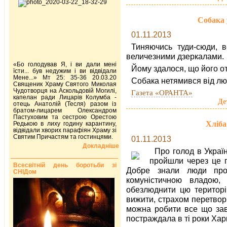
Собака 
01.11.2013
Тиняючись туди-сюди, в
величезними дзеркалами.
«Бо голодував Я, і ви дали мені
Йому здалося, що його от
їсти... був недужим і ви відвідали
Мене...» Мт 25: 35-36 20.03.20
Собака нетямився від люті
Священик Храму Святого Миколая
Чудотворця на Аскольдовій Могилі,
Газета «ОРАНТА»
капелан ради Лицарів Колумба -
Де
отець Анатолій (Тесля) разом із
братом-лицарем Олександром
Пастуховим та сестрою Орестою
Хліба
Редькою в лиху годину карантину,
відвідали хворих парафіян Храму зі
Святим Причастям та гостинцями.
01.11.2013
Докладніше
Про голод в Україн
пройшли через це п
Всесвітній день боротьби зі
Добре знали люди про
СНІДом
комуністичною владою
обезлюднити цю територі
вижити, страхом перетвори
можна робити все що зав
постраждала в ті роки Харк