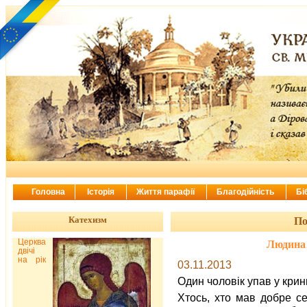
Головна
Історія
Життя парафії
Благодійність
Бі
Катехизм
По
Церква
Людина 
двічі
на рік
03.11.2013
Один чоловік упав у крин
Хтось, хто мав добре се