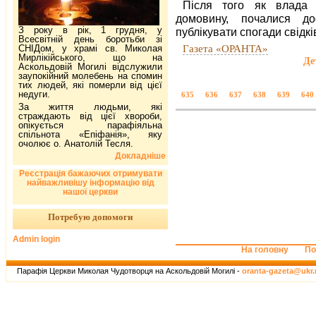
Після того як влада 
домовину, почалися до
З року в рік, 1 грудня, у
публікувати спогади свідкі
Всесвітній день боротьби зі
Газета «ОРАНТА»
СНІДом, у храмі св. Миколая
Мирлікійського, що на
Де
Аскольдовій Могилі відслужили
заупокійний молебень на спомин
тих людей, які померли від цієї
недуги.
635
636
637
638
639
640
За життя людьми, які
страждають від цієї хвороби,
опікується парафіяльна
спільнота «Епіфанія», яку
очолює о. Анатолій Тесля.
Докладніше
Реєстрація бажаючих отримувати
найважливішу інформацію від
нашої церкви
Потребую допомоги
Admin login
На головну
По
Парафія Церкви Миколая Чудотворця на Аскольдовій Могилі -
oranta-gazeta@ukr.