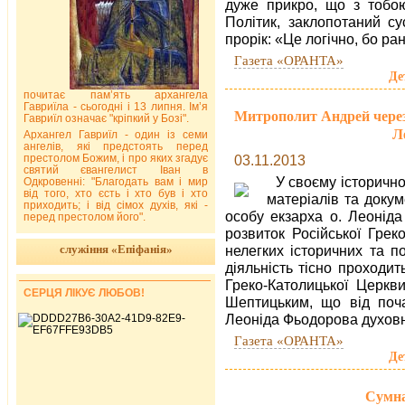
дуже прикро, що з тобою
Політик, заклопотаний с
прорік: «Це логічно, бо ра
Газета «ОРАНТА»
Де
почитає пам’ять архангела
Гавриїла - сьогодні і 13 липня. Ім’я
Митрополит Андрей чере
Гавриїл означає "кріпкий у Бозі".
Л
Архангел Гавриїл - один із семи
ангелів, які предстоять перед
престолом Божим, і про яких згадує
03.11.2013
святий євангелист Іван в
У своєму історично
Одкровенні: "Благодать вам і мир
від того, хто єсть і хто був і хто
матеріалів та докум
приходить; і від сімох духів, які -
особу екзарха о. Леоніда
перед престолом його".
розвиток Російської Грек
служіння «Епіфанія»
нелегких історичних та п
діяльність тісно проходи
Греко-Католицької Церкв
СЕРЦЯ ЛІКУЄ ЛЮБОВ!
Шептицьким, що від поча
Леоніда Фьодорова духов
Газета «ОРАНТА»
Де
Сумна