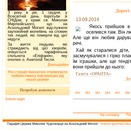
Дорогі 
З року в рік, 1 грудня, у
Всесвітній день боротьби зі
13.09.2014
СНІДом, у храмі св. Миколая
Мирлікійського, що на
Якось прийшов в 
Аскольдовій Могилі відслужили
заупокійний молебень на спомин
оселився там. Він л
тих людей, які померли від цієї
Але ще він любив дарува
недуги.
речі.
За життя людьми, які
страждають від цієї хвороби,
Хай як старалися діти, 
опікується парафіяльна
засмучувалися і гірко пл
спільнота «Епіфанія», яку
очолює о. Анатолій Тесля.
їм іграшки, але ще тенді
Докладніше
вони прийшли до нього:
Реєстрація бажаючих отримувати
Газета «ОРАНТА»
найважливішу інформацію від
Де
нашої церкви
Потребую допомоги
481
482
483
484
485
486
Admin login
На головну
По
Парафія Церкви Миколая Чудотворця на Аскольдовій Могилі -
oranta-gazeta@ukr.