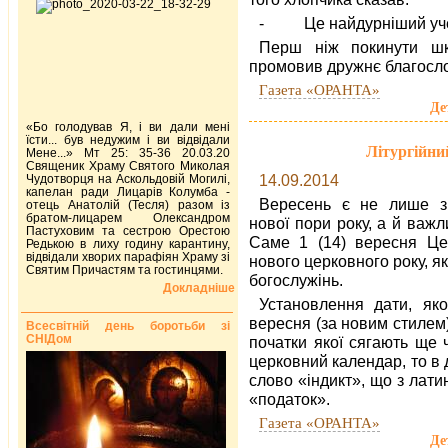
-
Це найдурніший уче
Перш ніж покинути шко
промовив дружнє благосло
Газета «ОРАНТА»
Де
«Бо голодував Я, і ви дали мені
їсти... був недужим і ви відвідали
Літургійни
Мене...» Мт 25: 35-36 20.03.20
Священик Храму Святого Миколая
14.09.2014
Чудотворця на Аскольдовій Могилі,
капелан ради Лицарів Колумба -
Вересень є не лише з
отець Анатолій (Тесля) разом із
братом-лицарем Олександром
нової пори року, а й важ
Пастуховим та сестрою Орестою
Саме 1 (14) вересня Цер
Редькою в лиху годину карантину,
відвідали хворих парафіян Храму зі
нового церковного року, я
Святим Причастям та гостинцями.
богослужінь.
Докладніше
Установлення дати, яко
вересня (за новим стилем)
Всесвітній день боротьби зі
СНІДом
початки якої сягають ще 
церковний календар, то в 
слово «індикт», що з лат
«податок».
Газета «ОРАНТА»
Де