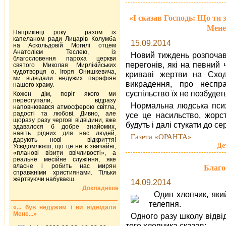
«І сказав Господь: Що ти 
Мене 
Наприкінці року разом із
капеланом ради Лицарів Колумба
15.09.2014
на Аскольдовій Могилі отцем
Анатолієм Теслею, із
Новий тиждень розпочав
благословення пароха церкви
перегонів, які на певний 
святого Миколая Мирлікійських
чудотворця о. Ігоря Онишкевича,
криваві жертви на Сході
ми відвідали недужих парафіян
викрадення, про неспр
нашого храму.
суспільство їх не позбудет
Кожен дім, поріг якого ми
переступали, відразу
Нормальна людська псих
наповнювався атмосферою світла,
радості та любові. Дивно, але
усе це насильство, жорст
щоразу разу чергові відвідини, вже
будуть і далі стукати до сер
здавалося б добре знайомих,
навіть рідних для нас людей,
Газета «ОРАНТА»
дарують нові відкриття!
Де
Усвідомлюєш, що це не є звичайні,
«планові візити ввічливості», а
реальне месійне служіння, яке
власне і робить нас мирян
Благо
справжніми християнами. Тільки
жертвуючи набуваєш.
14.09.2014
Докладніше
Один хлопчик, яки
телепня.
«... був недужим і ви відвідали
Мене...»
Одного разу школу відві
того хлопчика сказав: