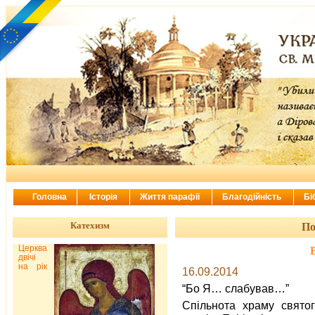
Головна
Історія
Життя парафії
Благодійність
Бі
Катехизм
По
Церква
двічі
на рік
16.09.2014
“Бо Я… слабував…”
Спільнота храму свято