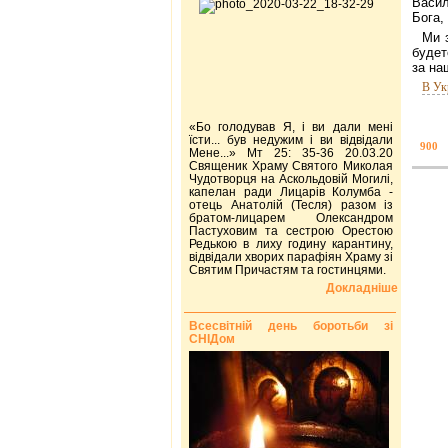
Васил
Бога,
Ми 
будет
за на
В Ук
«Бо голодував Я, і ви дали мені
їсти... був недужим і ви відвідали
900
Мене...» Мт 25: 35-36 20.03.20
Священик Храму Святого Миколая
Чудотворця на Аскольдовій Могилі,
капелан ради Лицарів Колумба -
отець Анатолій (Тесля) разом із
братом-лицарем Олександром
Пастуховим та сестрою Орестою
Редькою в лиху годину карантину,
відвідали хворих парафіян Храму зі
Святим Причастям та гостинцями.
Докладніше
Всесвітній день боротьби зі
СНІДом