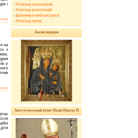
ів і
-
Розклад катехизації
-
Розклад реколекцій
-
Допоміжні web-ресурси
a.org/
-
Розклад прощ
Ікони церкви
я на
го з
ркви,
дрея
ає у
ного
вплив
a.org/
Апостольський візит Папи Павла ІІ
патах
після
ійні
 діти