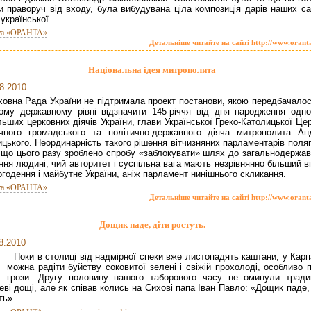
и праворуч від входу, була вибудувана ціла композиція дарів наших сад
 української.
та «ОРАНТА»
Детальніше читайте на сайті http://www.orant
Національна ідея митрополита
8.2010
ховна Рада України не підтримала проект постанови, якою передбачалос
ому державному рівні відзначити 145-річчя від дня народження одно
льших церковних діячів України, глави Української Греко-Католицької Це
чного громадського та політично-державного діяча митрополита Ан
цького. Неординарність такого рішення вітчизняних парламентарів поляг
 що цього разу зроблено спробу «заблокувати» шлях до загальнодержав
ння людині, чий авторитет і суспільна вага мають незрівнянно більший 
огодення і майбутнє України, аніж парламент нинішнього скликання.
та «ОРАНТА»
Детальніше читайте на сайті http://www.orant
Дощик паде, діти ростуть.
8.2010
Поки в столиці від надмірної спеки вже листопадять каштани, у Кар
можна радіти буйству соковитої зелені і свіжій прохолоді, особливо 
грози. Другу половину нашого таборового часу не оминули традиц
еві дощі, але як співав колись на Сихові папа Іван Павло: «Дощик паде,
ть».