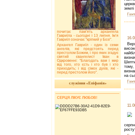
церкв
землі
Газе
почитає пам’ять архангела
Гавриїла - сьогодні і 13 липня. Ім’я
16.0
Гавриїл означає "кріпкий у Бозі".
Вер
Архангел Гавриїл - один із семи
висок
ангелів, які предстоять перед
престолом Божим, і про яких згадує
найбі
святий євангелист Іван в
визна
Одкровенні: "Благодать вам і мир
Шепти
від того, хто єсть і хто був і хто
тому,
приходить; і від сімох духів, які -
визна
перед престолом його".
на сь
Газе
служіння «Епіфанія»
СЕРЦЯ ЛІКУЄ ЛЮБОВ!
11.0
серпн
росту