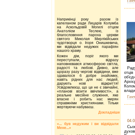
Газе
Наприкінці року разом із
капеланом ради Лицарів Колумба
на Аскольдовій Могилі отцем
Анатолієм Теслею, із
благословення пароха церкви
святого Миколая Мирлікійських
чудотворця о. Ігоря Онишкевича,
ми відвідали недужих парафіян
нашого храму.
Кожен дім, поріг якого ми
переступали, відразу
наповнювався атмосферою світла,
радості та любові. Дивно, але
Рад
щоразу разу чергові відвідини, вже
отців
здавалося б добре знайомих,
об'єд
навіть рідних для нас людей,
Архіє
дарують нові відкриття!
Колом
Усвідомлюєш, що це не є звичайні,
влади
«планові візити ввічливості», а
реальне месійне служіння, яке
Газе
власне і робить нас мирян
справжніми християнами. Тільки
жертвуючи набуваєш.
Докладніше
04.0
«... був недужим і ви відвідали
Сьог
Мене...»
духо