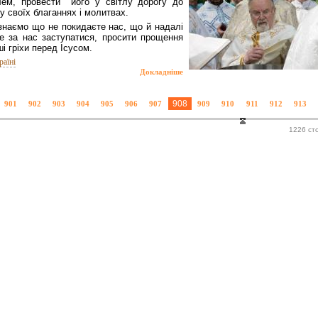
ем, провести його у світлу дорогу до
 у своїх благаннях і молитвах.
знаємо що не покидаєте нас, що й надалі
е за нас заступатися, просити прощення
ші гріхи перед Ісусом.
раїні
Докладніше
908
901
902
903
904
905
906
907
909
910
911
912
913
1226 ст