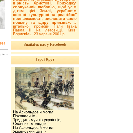
вірність Христові. Приходжу,
спонуканий любов'ю, щоб усім
дітям цієї Землі, українцям
кожної культурної та релігійної
приналежності, висловити свою
пошану та щиру приязнь».
З
вітальної промови Папи Івана
Павла ІІ на летовищі. Київ,
Бориспіль, 23 червня 2001 р.
914
Знайдіть нас у Facebook
орінок
Герої Крут
На Аскольдовій могилі
Поховали їх -
Тридцять мучнів українців,
Славних, молодих...
На Аскольдовій могилі
Український цвіт! -