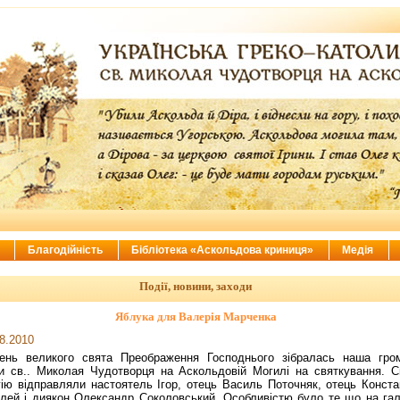
ї
Благодійність
Бібліотека «Аскольдова криниця»
Медія
Події, новини, заходи
Яблука для Валерія Марченка
8.2010
ень великого свята Преображення Господнього зібралась наша гро
и св.. Миколая Чудотворця на Аскольдовій Могилі на святкування. С
гію відправляли настоятель Ігор, отець Василь Поточняк, отець Конста
лей і диякон Олександр Соколовський. Особливістю було те що на гал