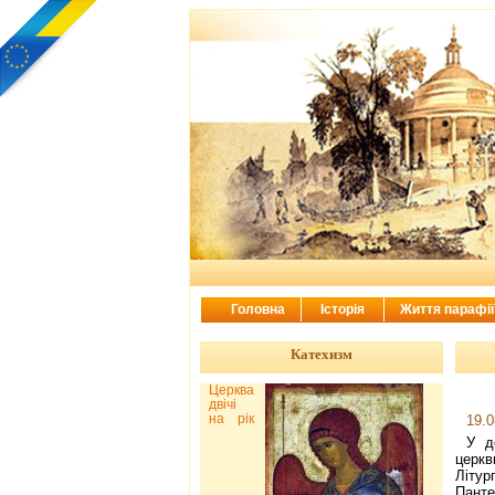
Головна
Історія
Життя парафі
Катехизм
Церква
двічі
на рік
19.0
У д
церкв
Літур
Панте