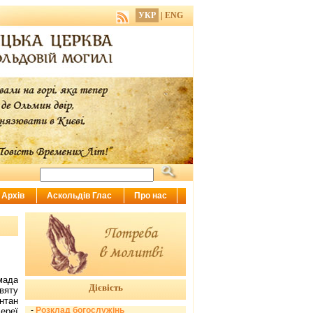
УКР
|
ENG
Архів
Аскольдів Глас
Про нас
мада
Дієвість
вяту
нтан
-
Розклад богослужінь
ереї