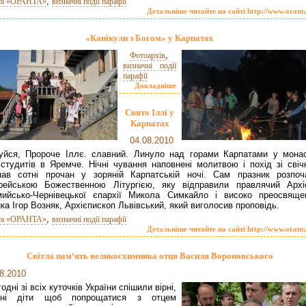
,
та «ОРАНТА»
визначні події парафії
Детальніше читайте на сайті http://www.orant
«Канікули з Богом» у Карпатах
,
Фотоархів
визначні події
парафії
Докладніше
Свято Іллі у
Карпатах
04.08.2010
уйся, Пророче Іллє. славний. Линуло над горами Карпатами у монас
 студитів в Яремче. Нічні чування наповнені молитвою і похід зі свіч
нав сотні прочан у зоряній Карпатській ночі. Сам празник розпоч
рейською Божественною Літургією, яку відправили правлячий Архі
ийсько-Чернівецької єпархії Микола Симкайло і високо преосвяще
ка Ігор Возняк, Архієпископ Львівський, який виголосив проповідь.
,
та «ОРАНТА»
визначні події парафії
Детальніше читайте на сайті http://www.orant
Світла пам‘ять великосхимника отця Василя Вороновського
8.2010
одні зі всіх куточків України спішили вірні,
вні діти щоб попрощатися з отцем