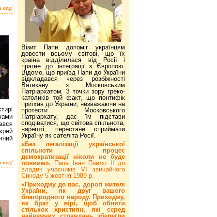
a.org/
Візит Папи допоміг українцям
довести всьому світові, що їх
країна відділилася від Росії і
прагне до інтеграції з Європою.
Відомо, що приїзд Папи до України
відкладався через розбіжності
Ватикану з Московським
Патріархатом. З точки зору греко-
католиків той факт, що понтифік
приїхав до України, незважаючи на
тирі
протести Московського
Патріархату, дає їм підстави
ками
сподіватися, що світова спільнота,
ався
нарешті, перестане сприймати
єрей
Україну як сателіта Росії.
нний
«Без легалізації української
спільноти процес
демократизації ніколи не буде
повним».
Папа Іван Павло ІІ до
a.org/
владик учасників VI звичайного
Синоду 5 жовтня 1989 р.
«Приходжу до вас, дорогі жителі
України, як друг вашого
благородного народу. Приходжу,
як брат у вірі, щоб обняти
стількох християн, які серед
найважчих страждань зберегли