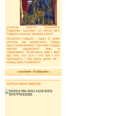
почитає пам’ять архангела
Гавриїла - сьогодні і 13 липня. Ім’я
Гавриїл означає "кріпкий у Бозі".
Архангел Гавриїл - один із семи
ангелів, які предстоять перед
престолом Божим, і про яких згадує
святий євангелист Іван в
Одкровенні: "Благодать вам і мир
від того, хто єсть і хто був і хто
приходить; і від сімох духів, які -
перед престолом його".
служіння «Епіфанія»
СЕРЦЯ ЛІКУЄ ЛЮБОВ!