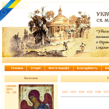
Головна
Історія
Життя парафії
Благодійність
Бі
Катехизм
П
Церква
двічі
1212
1213
1214
1215
1216
121
на рік