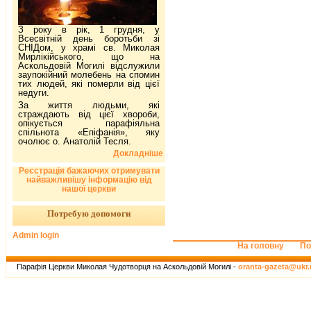
З року в рік, 1 грудня, у
Всесвітній день боротьби зі
СНІДом, у храмі св. Миколая
Мирлікійського, що на
Аскольдовій Могилі відслужили
заупокійний молебень на спомин
тих людей, які померли від цієї
недуги.
За життя людьми, які
страждають від цієї хвороби,
опікується парафіяльна
спільнота «Епіфанія», яку
очолює о. Анатолій Тесля.
Докладніше
Реєстрація бажаючих отримувати
найважливішу інформацію від
нашої церкви
Потребую допомоги
Admin login
На головну
По
Парафія Церкви Миколая Чудотворця на Аскольдовій Могилі -
oranta-gazeta@ukr.