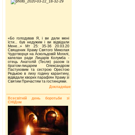
«Бо голодував Я, і ви дали мені
їсти... був недужим і ви відвідали
Мене...» Мт 25: 35-36 20.03.20
Священик Храму Святого Миколая
Чудотворця на Аскольдовій Могилі,
капелан ради Лицарів Колумба -
отець Анатолій (Тесля) разом із
братом-лицарем Олександром
Пастуховим та сестрою Орестою
Редькою в лиху годину карантину,
відвідали хворих парафіян Храму зі
Святим Причастям та гостинцями.
Докладніше
Всесвітній день боротьби зі
СНІДом