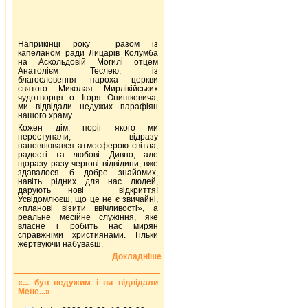
Наприкінці року разом із
капеланом ради Лицарів Колумба
на Аскольдовій Могилі отцем
Анатолієм Теслею, із
благословення пароха церкви
святого Миколая Мирлікійських
чудотворця о. Ігоря Онишкевича,
ми відвідали недужих парафіян
нашого храму.
Кожен дім, поріг якого ми
переступали, відразу
наповнювався атмосферою світла,
радості та любові. Дивно, але
щоразу разу чергові відвідини, вже
здавалося б добре знайомих,
навіть рідних для нас людей,
дарують нові відкриття!
Усвідомлюєш, що це не є звичайні,
«планові візити ввічливості», а
реальне месійне служіння, яке
власне і робить нас мирян
справжніми християнами. Тільки
жертвуючи набуваєш.
Докладніше
«... був недужим і ви відвідали
Мене...»