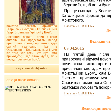
збережи їх, щоб вони були 
Про це сьогодні, у Велик
Католицької Церкви до в
Христового.
Газета «ОРАНТА»
почитає пам’ять архангела
Гавриїла - сьогодні і 13 липня. Ім’я
Де
Гавриїл означає "кріпкий у Бозі".
Архангел Гавриїл - один із семи
ангелів, які предстоять перед
Великий че
престолом Божим, і про яких згадує
святий євангелист Іван в
09.04.2015
Одкровенні: "Благодать вам і мир
від того, хто єсть і хто був і хто
На п’ятий день після
приходить; і від сімох духів, які -
православні віруючі всьог
перед престолом його".
починаючи з якого протяг
присвячені спогадам про
служіння «Епіфанія»
Христа.При цьому, сам В
Чистим, присвячується 
СЕРЦЯ ЛІКУЄ ЛЮБОВ!
Спаситель омив ноги Сво
братської любові та покори
Газета «ОРАНТА»
Де
Великоднє посл