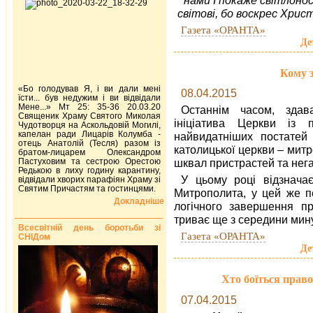
нами
І покаже світлонос
світові, бо воскрес Хрис
Газета «ОРАНТА»
Де
Кому 
«Бо голодував Я, і ви дали мені
08.04.2015
їсти... був недужим і ви відвідали
Мене...» Мт 25: 35-36 20.03.20
Останнім часом, здав
Священик Храму Святого Миколая
ініціатива Церкви із 
Чудотворця на Аскольдовій Могилі,
капелан ради Лицарів Колумба -
найвидатніших постатей в
отець Анатолій (Тесля) разом із
католицької церкви – мит
братом-лицарем Олександром
Пастуховим та сестрою Орестою
шквал пристрастей та нег
Редькою в лиху годину карантину,
У цьому році відзнача
відвідали хворих парафіян Храму зі
Святим Причастям та гостинцями.
Митрополита, у цей же п
Докладніше
логічного завершення пр
триває ще з середини мину
Всесвітній день боротьби зі
Газета «ОРАНТА»
СНІДом
Де
Хто боїться право
07.04.2015