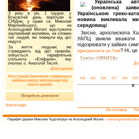
Українська ав
(оновлена) зая
Українською греко-ка
З року в рік, 1 грудня, у
Всесвітній день боротьби зі
новина викликала жи
СНІДом, у храмі св. Миколая
середовищі
Мирлікійського, що на
Аскольдовій Могилі відслужили
Звісно, архієпископа Ха
заупокійний молебень на спомин
тих людей, які померли від цієї
УАПЦ звикли вважати з
недуги.
підозрювати у зайвих симп
За життя людьми, які
? Ні, це
приєднатися до Унії
страждають від цієї хвороби,
опікується парафіяльна
Газета «ОРАНТА»
спільнота «Епіфанія», яку
Де
очолює о. Анатолій Тесля.
Докладніше
Реєстрація бажаючих отримувати
424
425
426
427
428
429
найважливішу інформацію від
нашої церкви
Потребую допомоги
Admin login
На головну
По
Парафія Церкви Миколая Чудотворця на Аскольдовій Могилі -
oranta-gazeta@ukr.