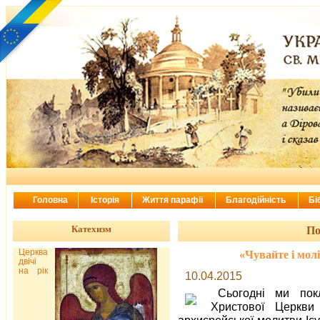
Головна
Історія
Життя парафії
Благодійність
Бі
Катехизм
По
Церква
«Чувайте і молі
двічі
на рік
10.04.2015
Сьогодні ми пок
Христової Церкви
архиєрейської молитви Іс