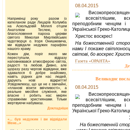
08.04.2015
Високопреосвящ
всесвітлішим, в
Наприкінці року разом із
капеланом ради Лицарів Колумба
преподобним ченцям і 
на Аскольдовій Могилі отцем
Української Греко-Католиц
Анатолієм Теслею, із
благословення пароха церкви
Христос воскрес!
святого Миколая Мирлікійських
чудотворця о. Ігоря Онишкевича,
На божественній сторо
ми відвідали недужих парафіян
нами
І покаже світлоносц
нашого храму.
світові, бо воскрес Христ
Кожен дім, поріг якого ми
переступали, відразу
Газета «ОРАНТА»
наповнювався атмосферою світла,
радості та любові. Дивно, але
Де
щоразу разу чергові відвідини, вже
здавалося б добре знайомих,
навіть рідних для нас людей,
Великоднє посл
дарують нові відкриття!
Усвідомлюєш, що це не є звичайні,
08.04.2015
«планові візити ввічливості», а
реальне месійне служіння, яке
Високопреосвящ
власне і робить нас мирян
всесвітлішим, в
справжніми християнами. Тільки
жертвуючи набуваєш.
преподобним ченцям і 
Докладніше
Української Греко-Католиц
«... був недужим і ви відвідали
Мене...»
На божественній сто