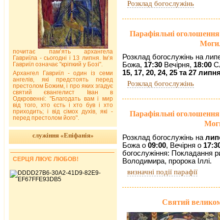
Розклад богослужінь
Парафіяльні оголошення
Могил
почитає пам’ять архангела
Розклад богослужінь на лип
Гавриїла - сьогодні і 13 липня. Ім’я
Божа,
17:30
Вечірня,
18:00
Сл
Гавриїл означає "кріпкий у Бозі".
15, 17, 20, 24, 25 та 27 липн
Архангел Гавриїл - один із семи
ангелів, які предстоять перед
Розклад богослужінь
престолом Божим, і про яких згадує
святий євангелист Іван в
Одкровенні: "Благодать вам і мир
від того, хто єсть і хто був і хто
приходить; і від сімох духів, які -
Парафіяльні оголошення
перед престолом його".
Моги
служіння «Епіфанія»
Розклад богослужінь на
лип
Божа о
09:00
, Вечірня о
17:3
богослужіння: Покладання ри
СЕРЦЯ ЛІКУЄ ЛЮБОВ!
Володимира, пророка Іллі.
визначні події парафії
Святий великом