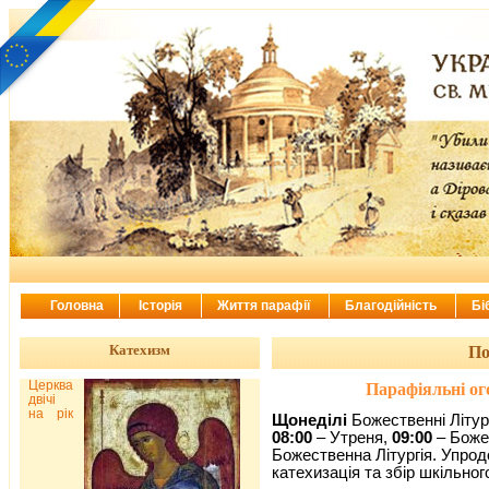
Головна
Історія
Життя парафії
Благодійність
Бі
Катехизм
По
Церква
Парафіяльні ог
двічі
на рік
Щонеділі
Божественні Літург
08:00
– Утреня,
09:00
– Боже
Божественна Літургія. Упрод
катехизація та збір шкільног