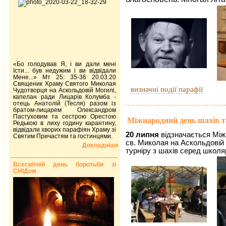
«Бо голодував Я, і ви дали мені
їсти... був недужим і ви відвідали
Мене...» Мт 25: 35-36 20.03.20
Священик Храму Святого Миколая
визначні події парафії
Чудотворця на Аскольдовій Могилі,
капелан ради Лицарів Колумба -
отець Анатолій (Тесля) разом із
братом-лицарем Олександром
Пастуховим та сестрою Орестою
Міжнародний день шахів т
Редькою в лиху годину карантину,
відвідали хворих парафіян Храму зі
20 липня
відзначається Між
Святим Причастям та гостинцями.
св. Миколая на Аскольдовій 
Докладніше
турніру з шахів серед школяр
Всесвітній день боротьби зі
СНІДом