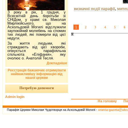
,
визначні події парафії
митец
З року в рік, 1 грудня, у
Всесвітній день боротьби зі
СНІДом, у храмі св. Миколая
Мирлікійського, що на
Аскольдовій Могилі відслужили
1
2
3
4
5
6
заупокійний молебень на спомин
тих людей, які померли від цієї
недуги.
За життя людьми, які
страждають від цієї хвороби,
опікується парафіяльна
спільнота «Епіфанія», яку
очолює о. Анатолій Тесля.
Докладніше
Реєстрація бажаючих отримувати
найважливішу інформацію від
нашої церкви
Потребую допомоги
Admin login
На головну
По
Парафія Церкви Миколая Чудотворця на Аскольдовій Могилі -
oranta-gazeta@ukr.