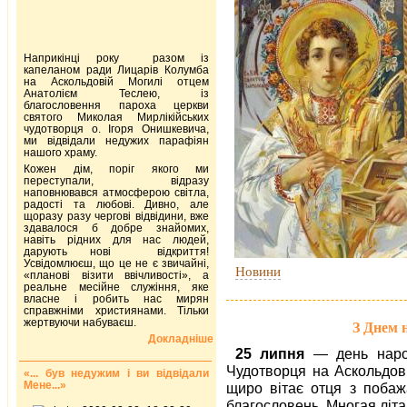
Наприкінці року разом із
капеланом ради Лицарів Колумба
на Аскольдовій Могилі отцем
Анатолієм Теслею, із
благословення пароха церкви
святого Миколая Мирлікійських
чудотворця о. Ігоря Онишкевича,
ми відвідали недужих парафіян
нашого храму.
Кожен дім, поріг якого ми
переступали, відразу
наповнювався атмосферою світла,
радості та любові. Дивно, але
щоразу разу чергові відвідини, вже
здавалося б добре знайомих,
навіть рідних для нас людей,
дарують нові відкриття!
Усвідомлюєш, що це не є звичайні,
Новини
«планові візити ввічливості», а
реальне месійне служіння, яке
власне і робить нас мирян
справжніми християнами. Тільки
жертвуючи набуваєш.
З Днем 
Докладніше
25 липня
— день народ
Чудотворця на Аскольдові
«... був недужим і ви відвідали
Мене...»
щиро вітає отця з побаж
благословень. Многая літа