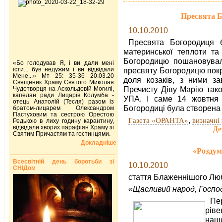
Пресвята Б
10.10.2010
Пресвята Богородиця 
материнської теплоти та
Богородицю пошановувал
«Бо голодував Я, і ви дали мені
їсти... був недужим і ви відвідали
пресвяту Богородицю покр
Мене...» Мт 25: 35-36 20.03.20
доля козаків, з ними за
Священик Храму Святого Миколая
Пречисту Діву Марію тако
Чудотворця на Аскольдовій Могилі,
капелан ради Лицарів Колумба -
УПА. І саме 14 жовтня
отець Анатолій (Тесля) разом із
Богородиці була створена
братом-лицарем Олександром
Пастуховим та сестрою Орестою
,
Газета «ОРАНТА»
визначні 
Редькою в лиху годину карантину,
відвідали хворих парафіян Храму зі
Де
Святим Причастям та гостинцями.
Докладніше
«Роздум
Всесвітній день боротьби зі
10.10.2010
СНІДом
стаття Блаженнішого Люб
«Щасливий народ, Господь
Пе
рів
нашо