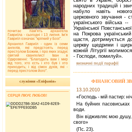
свято в Україні, оброс
народних традицій і зви
набуло навіть ново
церковного звучання - с
українського війська --
Української Повстанської
почитає пам’ять архангела
на Покрова українськи
Гавриїла - сьогодні і 13 липня. Ім’я
Гавриїл означає "кріпкий у Бозі".
щастя, дотримується до
Архангел Гавриїл - один із семи
церкву щедрими і щир
ангелів, які предстоять перед
кожній Літургії молимося
престолом Божим, і про яких згадує
святий євангелист Іван в
- Господи, помилуй».
Одкровенні: "Благодать вам і мир
визначні події парафії
від того, хто єсть і хто був і хто
приходить; і від сімох духів, які -
перед престолом його".
ФІНАНСОВИЙ ЗВІТ 
служіння «Епіфанія»
13.10.2010
СЕРЦЯ ЛІКУЄ ЛЮБОВ!
«Господь - мій пастир: ні
На буйних пасовиськах 
води.
Він відживляє мою душу,
свого»
(Пс. 23).