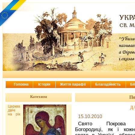
Головна
Історія
Життя парафії
Благодійність
Бі
Катехизм
По
Церква
Д
двічі
на рік
15.10.2010
Свято Покрова П
Богородиці, як і кож