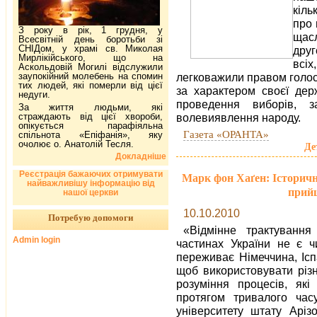
кіль
про 
З року в рік, 1 грудня, у
щас
Всесвітній день боротьби зі
СНІДом, у храмі св. Миколая
друг
Мирлікійського, що на
всі
Аскольдовій Могилі відслужили
заупокійний молебень на спомин
легковажили правом голосу
тих людей, які померли від цієї
за характером своєї дер
недуги.
проведення виборів, з
За життя людьми, які
страждають від цієї хвороби,
волевиявлення народу.
опікується парафіяльна
Газета «ОРАНТА»
спільнота «Епіфанія», яку
очолює о. Анатолій Тесля.
Де
Докладніше
Реєстрація бажаючих отримувати
Марк фон Хаґен: Історична
найважливішу інформацію від
прийш
нашої церкви
10.10.2010
Потребую допомоги
«Відмінне трактування
Admin login
частинах України не є ч
переживає Німеччина, Іспа
щоб використовувати різн
розуміння процесів, які
протягом тривалого ча
університету штату Аріз