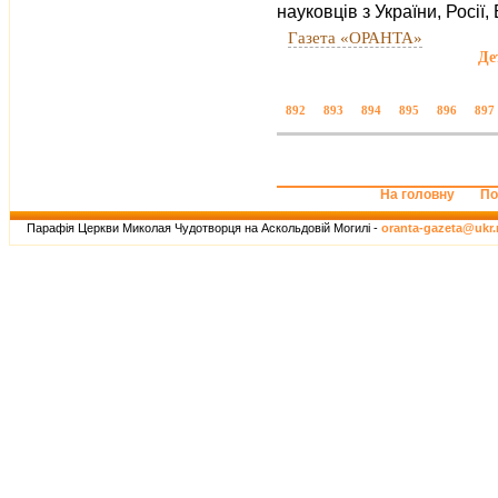
науковців з України, Росії
Газета «ОРАНТА»
Де
892
893
894
895
896
897
На головну
По
Парафія Церкви Миколая Чудотворця на Аскольдовій Могилі -
oranta-gazeta@ukr.