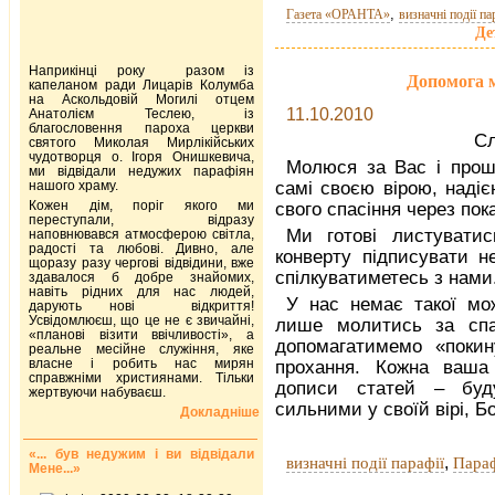
,
Газета «ОРАНТА»
визначні події па
Де
Наприкінці року разом із
Допомога м
капеланом ради Лицарів Колумба
на Аскольдовій Могилі отцем
11.10.2010
Анатолієм Теслею, із
благословення пароха церкви
Сл
святого Миколая Мирлікійських
чудотворця о. Ігоря Онишкевича,
Молюся за Вас і прош
ми відвідали недужих парафіян
нашого храму.
самі своєю вірою, надіє
Кожен дім, поріг якого ми
свого спасіння через пок
переступали, відразу
Ми готові листуватис
наповнювався атмосферою світла,
радості та любові. Дивно, але
конверту підписувати н
щоразу разу чергові відвідини, вже
спілкуватиметесь з нами
здавалося б добре знайомих,
навіть рідних для нас людей,
У нас немає такої мо
дарують нові відкриття!
Усвідомлюєш, що це не є звичайні,
лише молитись за спа
«планові візити ввічливості», а
допомагатимемо «покин
реальне месійне служіння, яке
власне і робить нас мирян
прохання. Кожна ваша 
справжніми християнами. Тільки
дописи статей – буду
жертвуючи набуваєш.
сильними у своїй вірі, Б
Докладніше
«... був недужим і ви відвідали
,
визначні події парафії
Параф
Мене...»