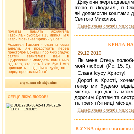
Дякуючи жертводавцям п.
Ігорю, п. Людмилі, п. Окса
які допомогли коштами д
Святого Миколая.
Парафіяльна служба милосе
почитає пам’ять архангела
Гавриїла - сьогодні і 13 липня. Ім’я
Гавриїл означає "кріпкий у Бозі".
КРИЛА НАДІЇ
Архангел Гавриїл - один із семи
ангелів, які предстоять перед
престолом Божим, і про яких згадує
29.12.2010
святий євангелист Іван в
Як мене Отець полюби
Одкровенні: "Благодать вам і мир
від того, хто єсть і хто був і хто
моїй любові (Йо. 15, 9).
приходить; і від сімох духів, які -
перед престолом його".
Слава Ісусу Христу!
Дорогі в Христі, хоче
служіння «Епіфанія»
тепер ми будемо відві
місяць, що дасть можл
дорогим братам та сестр
СЕРЦЯ ЛІКУЄ ЛЮБОВ!
та третя п’ятниці місяця.
Парафіяльна служба милосе
В УУБА піднято питання п