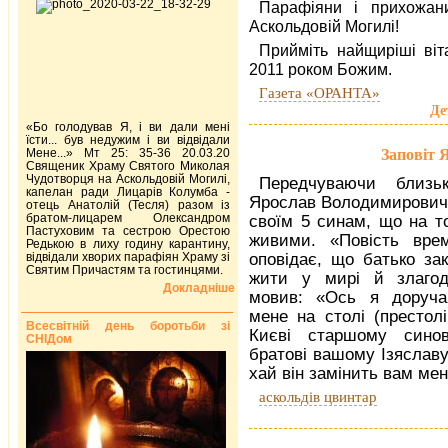
Парафіяни і прихожан
Аскольдовій Могилі!
Прийміть найщиріші ві
2011 роком Божим.
Газета «ОРАНТА»
Де
«Бо голодував Я, і ви дали мені
їсти... був недужим і ви відвідали
Заповіт 
Мене...» Мт 25: 35-36 20.03.20
Священик Храму Святого Миколая
Чудотворця на Аскольдовій Могилі,
Передчуваючи близьк
капелан ради Лицарів Колумба -
Ярослав Володимирович 
отець Анатолій (Тесля) разом із
братом-лицарем Олександром
своїм 5 синам, що на т
Пастуховим та сестрою Орестою
живими. «Повість вре
Редькою в лиху годину карантину,
відвідали хворих парафіян Храму зі
оповідає, що батько зак
Святим Причастям та гостинцями.
жити у мирі й злагод
Докладніше
мовив: «Ось я доруча
мене на столі (престолі
Всесвітній день боротьби зі
Києві старшому сино
СНІДом
братові вашому Ізяславу
хай він замінить вам мен
аскольдів цвинтар