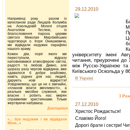
29.12.2010
Наприкінці року разом із
Б
капеланом ради Лицарів Колумба
на Аскольдовій Могилі отцем
М
Анатолієм Теслею, із
П
благословення пароха церкви
святого Миколая Мирлікійських
Ц
чудотворця о. Ігоря Онишкевича,
б
ми відвідали недужих парафіян
К
нашого храму.
Кожен дім, поріг якого ми
університету імені Ав
переступали, відразу
читання, приурочені до 
наповнювався атмосферою світла,
між Руссю-Україною та 
радості та любові. Дивно, але
щоразу разу чергові відвідини, вже
Київського Оскольда у 86
здавалося б добре знайомих,
навіть рідних для нас людей,
В Україні
дарують нові відкриття!
Усвідомлюєш, що це не є звичайні,
«планові візити ввічливості», а
реальне месійне служіння, яке
З Ро
власне і робить нас мирян
справжніми християнами. Тільки
жертвуючи набуваєш.
27.12.2010
Докладніше
Христос Рождається!
Славімо Його!
«... був недужим і ви відвідали
Мене...»
Дорогі брати і сестри! Чи