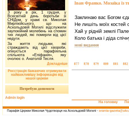
Іван Франко. Мозаїка із т
З року в рік, 1 грудня, у
Всесвітній день боротьби зі
Заклинаю вас Богом єд
СНІДом, у храмі св. Миколая
Мирлікійського, що на
Не лишіть моїх костей 
Аскольдовій Могилі відслужили
Хай у рідній землі Пал
заупокійний молебень на спомин
тих людей, які померли від цієї
Коло батька і діда спічн
недуги.
За життя людьми, які
нові видання
страждають від цієї хвороби,
опікується парафіяльна
спільнота «Епіфанія», яку
очолює о. Анатолій Тесля.
Докладніше
877
878
879
880
881
882
Реєстрація бажаючих отримувати
найважливішу інформацію від
нашої церкви
Потребую допомоги
Admin login
На головну
По
Парафія Церкви Миколая Чудотворця на Аскольдовій Могилі -
oranta-gazeta@ukr.