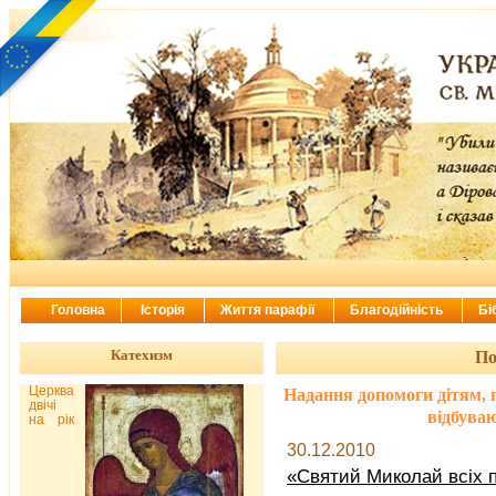
Головна
Історія
Життя парафії
Благодійність
Бі
Катехизм
По
Церква
Надання допомоги дітям, 
двічі
відбува
на рік
30.12.2010
«Святий Миколай всіх п