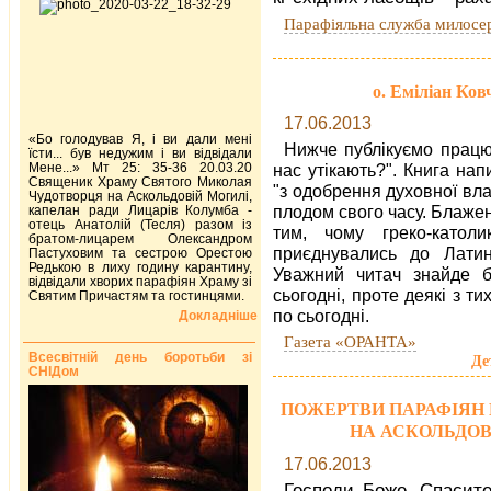
Парафіяльна служба милосе
о. Еміліан Ков
17.06.2013
«Бо голодував Я, і ви дали мені
Нижче публікуємо працю
їсти... був недужим і ви відвідали
Мене...» Мт 25: 35-36 20.03.20
нас утікають?". Книга на
Священик Храму Святого Миколая
"з одобрення духовної вл
Чудотворця на Аскольдовій Могилі,
плодом свого часу. Блажен
капелан ради Лицарів Колумба -
отець Анатолій (Тесля) разом із
тим, чому греко-катол
братом-лицарем Олександром
приєднувались до Латин
Пастуховим та сестрою Орестою
Редькою в лиху годину карантину,
Уважний читач знайде б
відвідали хворих парафіян Храму зі
сьогодні, проте деякі з ти
Святим Причастям та гостинцями.
по сьогодні.
Докладніше
Газета «ОРАНТА»
Всесвітній день боротьби зі
Де
СНІДом
ПОЖЕРТВИ ПАРАФІЯН 
НА АСКОЛЬДОВІЙ
17.06.2013
Господи Боже, Спасит