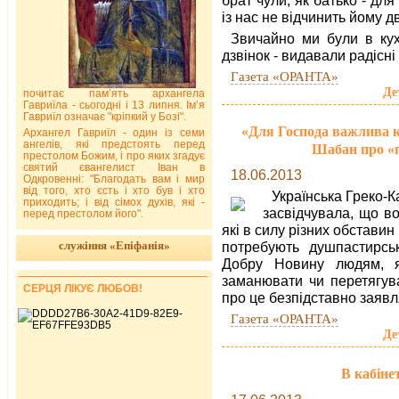
із нас не відчинить йому дв
Звичайно ми були в кух
дзвінок - видавали радісні
Газета «ОРАНТА»
Де
почитає пам’ять архангела
Гавриїла - сьогодні і 13 липня. Ім’я
Гавриїл означає "кріпкий у Бозі".
«Для Господа важлива ко
Архангел Гавриїл - один із семи
ангелів, які предстоять перед
Шабан про «п
престолом Божим, і про яких згадує
святий євангелист Іван в
18.06.2013
Одкровенні: "Благодать вам і мир
від того, хто єсть і хто був і хто
Українська Греко-
приходить; і від сімох духів, які -
засвідчувала, що во
перед престолом його".
які в силу різних обставин
служіння «Епіфанія»
потребують душпастирсь
Добру Новину людям, я
заманювати чи перетягув
СЕРЦЯ ЛІКУЄ ЛЮБОВ!
про це безпідставно заяв
Газета «ОРАНТА»
Де
В кабін