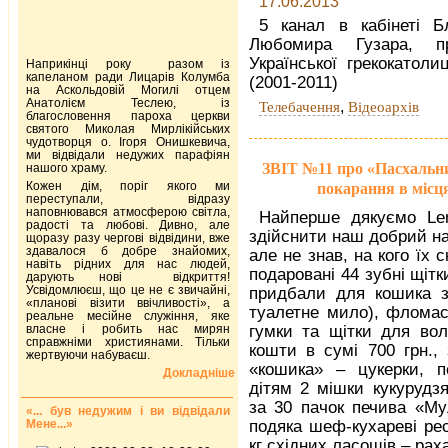
17.06.2013
5 канал в кабінеті Б
Любомира Гузара, пр
Української грекокатоли
Наприкінці року разом із
капеланом ради Лицарів Колумба
(2001-2011)
на Аскольдовій Могилі отцем
Анатолієм Теслею, із
,
Телебачення
Відеоархів
благословення пароха церкви
святого Миколая Мирлікійських
чудотворця о. Ігоря Онишкевича,
ми відвідали недужих парафіян
ЗВІТ №11 про «Пасхальни
нашого храму.
Кожен дім, поріг якого ми
покарання в місця
переступали, відразу
наповнювався атмосферою світла,
Найперше дякуємо Len
радості та любові. Дивно, але
здійснити наш добрий нам
щоразу разу чергові відвідини, вже
здавалося б добре знайомих,
але не знав, на кого їх 
навіть рідних для нас людей,
подаровані 44 зубні щітк
дарують нові відкриття!
Усвідомлюєш, що це не є звичайні,
придбали для кошика за
«планові візити ввічливості», а
туалетне мило), фломаст
реальне месійне служіння, яке
власне і робить нас мирян
гумки та щітки для вол
справжніми християнами. Тільки
кошти в сумі 700 грн.,
жертвуючи набуваєш.
«кошика» – цукерки, п
Докладніше
дітям 2 мішки кукурудз
за 30 пачок печива «Му
«... був недужим і ви відвідали
Мене...»
подяка шеф-кухареві ре
кг східних ласощів – рах