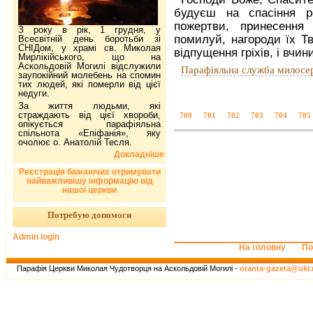
будуєш на спасіння 
пожертви, принесення
З року в рік, 1 грудня, у
помилуй, нагороди їх Т
Всесвітній день боротьби зі
СНІДом, у храмі св. Миколая
відпущення гріхів, і вчи
Мирлікійського, що на
Аскольдовій Могилі відслужили
Парафіяльна служба милосе
заупокійний молебень на спомин
тих людей, які померли від цієї
недуги.
За життя людьми, які
страждають від цієї хвороби,
700
701
702
703
704
705
опікується парафіяльна
спільнота «Епіфанія», яку
очолює о. Анатолій Тесля.
Докладніше
Реєстрація бажаючих отримувати
найважливішу інформацію від
нашої церкви
Потребую допомоги
Admin login
На головну
По
Парафія Церкви Миколая Чудотворця на Аскольдовій Могилі -
oranta-gazeta@ukr.