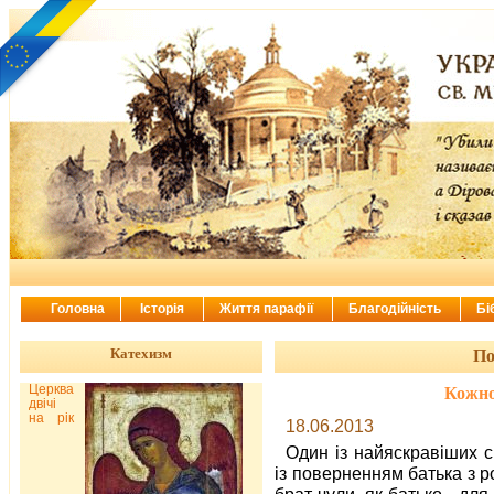
Головна
Історія
Життя парафії
Благодійність
Бі
Катехизм
По
Церква
Кожно
двічі
на рік
18.06.2013
Один із найяскравіших с
із поверненням батька з ро
брат чули, як батько - для