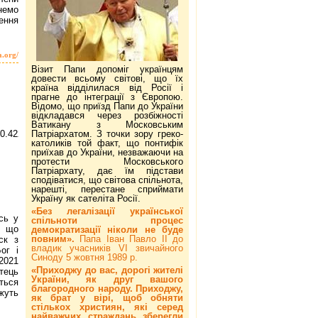
немо
ення
a.org/
Візит Папи допоміг українцям
довести всьому світові, що їх
країна відділилася від Росії і
прагне до інтеграції з Європою.
Відомо, що приїзд Папи до України
відкладався через розбіжності
Ватикану з Московським
Патріархатом. З точки зору греко-
католиків той факт, що понтифік
приїхав до України, незважаючи на
протести Московського
Патріархату, дає їм підстави
сподіватися, що світова спільнота,
нарешті, перестане сприймати
Україну як сателіта Росії.
«Без легалізації української
сь у
спільноти процес
, що
демократизації ніколи не буде
повним».
Папа Іван Павло ІІ до
ск з
владик учасників VI звичайного
ог і
Синоду 5 жовтня 1989 р.
 2021
«Приходжу до вас, дорогі жителі
тець
України, як друг вашого
ється
благородного народу. Приходжу,
ожуть
як брат у вірі, щоб обняти
стількох християн, які серед
найважчих страждань зберегли