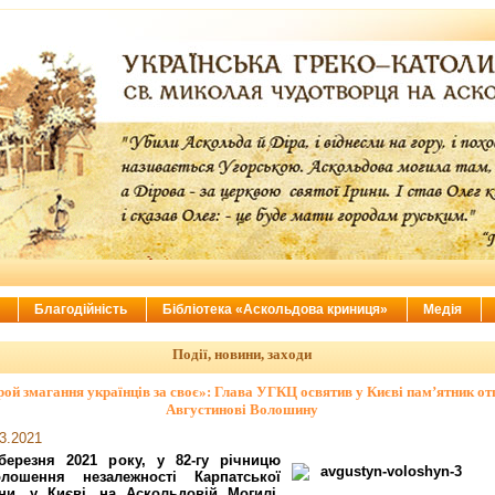
ї
Благодійність
Бібліотека «Аскольдова криниця»
Медія
Події, новини, заходи
рой змагання українців за своє»: Глава УГКЦ освятив у Києві пам’ятник о
Августинові Волошину
3.2021
березня 2021 року, у 82-гу річницю
олошення незалежності Карпатської
їни, у Києві, на Аскольдовій Могилі,