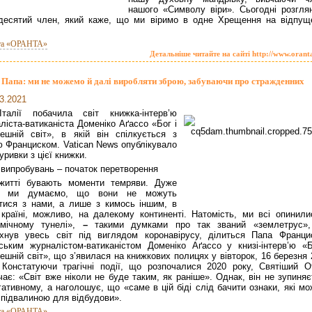
нашого «Символу віри». Сьогодні розгля
десятий член, який каже, що ми віримо в одне Хрещення на відпущ
та «ОРАНТА»
Детальніше читайте на сайті http://www.orant
Папа: ми не можемо й далі виробляти зброю, забуваючи про стражденних
3.2021
талії побачила світ книжка-інтерв’ю
ліста-ватиканіста Доменіко Аґассо «Бог і
ешній світ», в якій він спілкується з
 Франциском. Vatican News опублікувало
уривки з цієї книжки.
 випробувань – початок перетворення
житті бувають моменти темряви. Дуже
о ми думаємо, що вони не можуть
тися з нами, а лише з кимось іншим, в
 країні, можливо, на далекому континенті. Натомість, ми всі опинили
емічному тунелі»,
–
такими думками про так званий «землетрус»
хнув увесь світ під виглядом коронавірусу, ділиться Папа Франци
йським журналістом-ватиканістом Доменіко Аґассо у книзі-інтерв’ю «Б
ешній світ», що з’явилася на книжкових полицях у вівторок, 16 березня
 Констатуючи трагічні події, що розпочалися 2020 року, Святіший О
чає: «Світ вже ніколи не буде таким, як раніше». Однак, він не зупиня
гативному, а наголошує, що «саме в цій біді слід бачити ознаки, які м
 підвалиною для відбудови».
та «ОРАНТА»