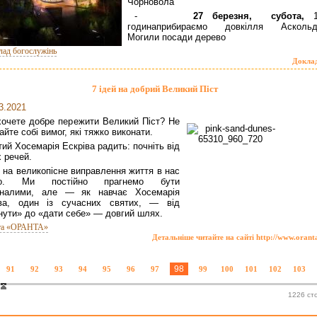
Чорновола
-
27 березня,
субота,
11
годинаприбираємо довкілля Аскольд
Могили посади дерево
лад богослужінь
Докла
7 ідей на добрий Великий Піст
3.2021
хочете добре пережити Великий Піст? Не
айте собі вимог, які тяжко виконати.
ий Хосемарія Ескріва радить: почніть від
 речей.
й на великопісне виправлення життя в нас
то. Ми постійно прагнемо бути
оналими, але — як навчає Хосемарія
іва, один із сучасних святих, — від
нути» до «дати себе» — довгий шлях.
та «ОРАНТА»
Детальніше читайте на сайті http://www.orant
98
91
92
93
94
95
96
97
99
100
101
102
103
1226 ст