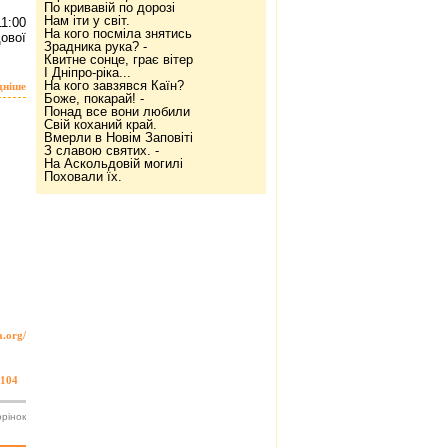
По кривавій по дорозі
Нам іти у світ.
:00
На кого посміла знятись
ової
Зрадника рука? -
Квитне сонце, грає вітер
І Дніпро-ріка...
На кого завзявся Каїн?
дніше
Боже, покарай! -
Понад все вони любили
Свій коханий край.
Вмерли в Новім Заповіті
З славою святих. -
На Аскольдовій могилі
Поховали їх.
a.org/
104
орінок