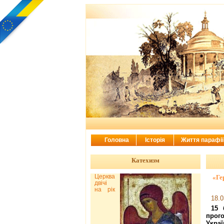
Головна
Історія
Життя парафі
Катехизм
Церква
«Ге
двічі
на рік
18.0
15 
прог
Укра