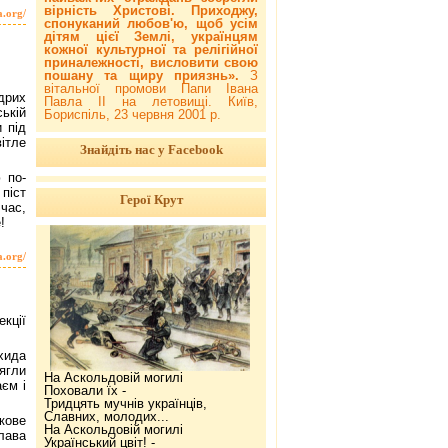
вірність Христові. Приходжу,
a.org/
спонуканий любов'ю, щоб усім
дітям цієї Землі, українцям
кожної культурної та релігійної
приналежності, висловити свою
пошану та щиру приязнь».
З
вітальної промови Папи Івана
дрих
Павла ІІ на летовищі. Київ,
ській
Бориспіль, 23 червня 2001 р.
 під
ітле
Знайдіть нас у Facebook
 по-
піст
Герої Крут
 час,
!
a.org/
екції
хида
ягли
На Аскольдовій могилі
аєм і
Поховали їх -
Тридцять мучнів українців,
Славних, молодих...
кове
На Аскольдовій могилі
лава
Український цвіт! -