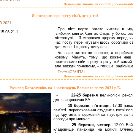
Детальніше читайте на сайті http://www.orant
Як говорити про піст у сім'ї, де є діти?
3.2021
Про піст варто багато читати в му
глибоких книгах Святих Отців, у богослов
літературі… Я стараюся щороку перед чи
час посту перечитувати щось особливо св
для мене. І щороку дивуюся.
Бо наче читаю не вперше, а сприймаю
новому. Мабуть, тому, що кожен наш 
проживаємо ніби з року в рік у той самий
але завжди по-новому, – глибше, радісніше
Газета «ОРАНТА»
Детальніше читайте на сайті http://www.orant
Розклад Богослужінь на 1-ий тиждень Великого посту 2021 р.Б.
-
22-25 березня
великопісні рекол
для священників КА
-
19 березня,
п’ятниця,
17:30 пана
пам’яті перепоховання студентів котрі пол
під Крутами, в церковній хаті зустріч за ч
спогади про минуле.
-
25 березня, четвер,
12:00 Бай
кладовище панахида на могилі В’ячес