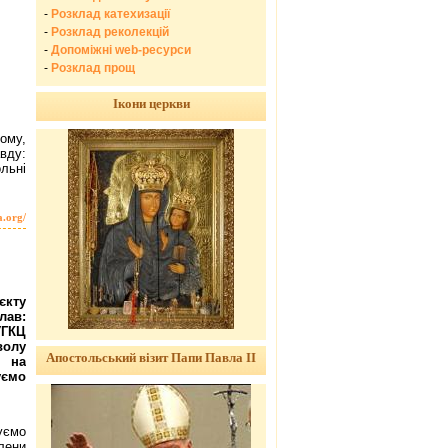
-
Розклад катехизації
-
Розклад реколекцій
-
Допоміжні web-ресурси
-
Розклад прощ
Ікони церкви
ому,
вду:
льні
a.org/
кту
ав:
ГКЦ
волу
Апостольський візит Папи Павла ІІ
я на
уємо
уємо
лени