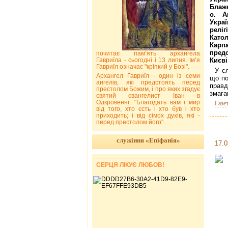
Блаж
о. А
Укра
релі
Кат
Карпа
пред
почитає пам’ять архангела
Гавриїла - сьогодні і 13 липня. Ім’я
Києві
Гавриїл означає "кріпкий у Бозі".
У с
Архангел Гавриїл - один із семи
що по
ангелів, які предстоять перед
правд
престолом Божим, і про яких згадує
змага
святий євангелист Іван в
Одкровенні: "Благодать вам і мир
Газе
від того, хто єсть і хто був і хто
приходить; і від сімох духів, які -
перед престолом його".
служіння «Епіфанія»
17.0
СЕРЦЯ ЛІКУЄ ЛЮБОВ!