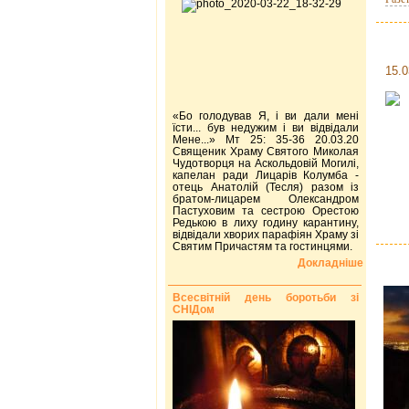
15.0
«Бо голодував Я, і ви дали мені
їсти... був недужим і ви відвідали
Мене...» Мт 25: 35-36 20.03.20
Священик Храму Святого Миколая
Чудотворця на Аскольдовій Могилі,
капелан ради Лицарів Колумба -
отець Анатолій (Тесля) разом із
братом-лицарем Олександром
Пастуховим та сестрою Орестою
Редькою в лиху годину карантину,
відвідали хворих парафіян Храму зі
Святим Причастям та гостинцями.
Докладніше
Всесвітній день боротьби зі
СНІДом