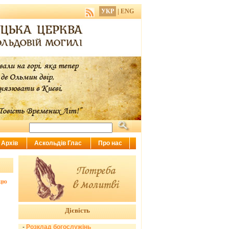
УКР
|
ENG
Архів
Аскольдів Глас
Про нас
тцю
Дієвість
-
Розклад богослужінь