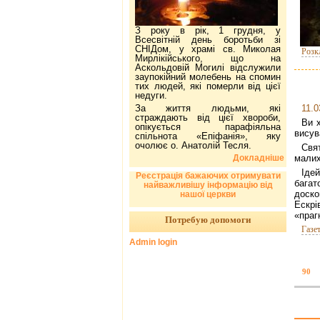
З року в рік, 1 грудня, у
Всесвітній день боротьби зі
СНІДом, у храмі св. Миколая
Розк
Мирлікійського, що на
Аскольдовій Могилі відслужили
заупокійний молебень на спомин
тих людей, які померли від цієї
недуги.
За життя людьми, які
11.0
страждають від цієї хвороби,
Ви 
опікується парафіяльна
висув
спільнота «Епіфанія», яку
очолює о. Анатолій Тесля.
Свят
Докладніше
малих
Іде
Реєстрація бажаючих отримувати
бага
найважливішу інформацію від
доск
нашої церкви
Ескр
«праг
Потребую допомоги
Газе
Admin login
90