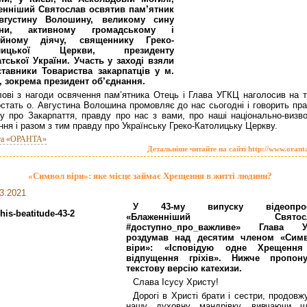
енніший Святослав освятив пам’ятник
вгустину Волошину, великому сину
їни, активному громадському і
гійному діячу, священнику Греко-
олицької Церкви, президенту
тської України. Участь у заході взяли
ставники Товариства закарпатців у м.
, зокрема президент об’єднання.
лові з нагоди освячення пам’ятника Отець і Глава УГКЦ наголосив на т
стать о. Августина Волошина промовляє до нас сьогодні і говорить пра
у про Закарпаття, правду про нас з вами, про наші національно-визво
ння і разом з тим правду про Українську Греко-Католицьку Церкву.
та «ОРАНТА»
Детальніше читайте на сайті http://www.orant
«Символ віри»: яке місце займає Хрещення в житті людини?
3.2021
У 43-му випуску відеопроє
«Блаженніший Святосл
#доступно_про_важливе» Глава У
роздумав над десятим членом «Сим
віри»: «Ісповідую одне Хрещенн
відпущення гріхів». Нижче пропон
текстову версію катехизи.
Слава Ісусу Христу!
Дорогі в Христі брати і сестри, продовж
нашу духовну мандрівку, вивчаючи ч