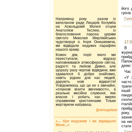
його 
гріхів.
Газе
Наприкінці року разом із
капеланом ради Лицарів Колумба
на Аскольдовій Могилі отцем
Анатолієм Теслею, із
благословення пароха церкви
святого Миколая Мирлікійських
чудотворця о. Ігоря Онишкевича,
17.0
ми відвідали недужих парафіян
В І
нашого храму.
журна
Кожен дім, поріг якого ми
прийд
переступали, відразу
Папою
наповнювався атмосферою світла,
деякі 
радості та любові. Дивно, але
щоразу разу чергові відвідини, вже
Час
здавалося б добре знайомих,
«У 
навіть рідних для нас людей,
дарують нові відкриття!
част
Усвідомлюєш, що це не є звичайні,
трапи
«планові візити ввічливості», а
іншій
реальне месійне служіння, яке
панд
власне і робить нас мирян
сколи
справжніми християнами. Тільки
італі
жертвуючи набуваєш.
прийд
Докладніше
року.
зазна
«... був недужим і ви відвідали
на не
Мене...»
стати
Газе