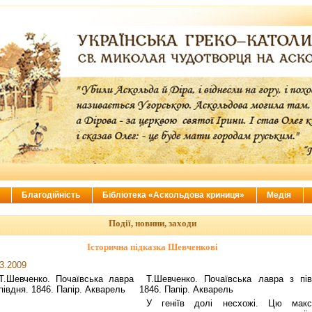
ї
Благодійність
Бібліотека «Аскольдова криниця»
Медія
Події, новини, заходи
Історична підказка Шевченкові
3.2009
Т.Шевченко. Почаївська лавра з пів
1846. Папір. Акварель
У геніїв долі несхожі. Цю макс