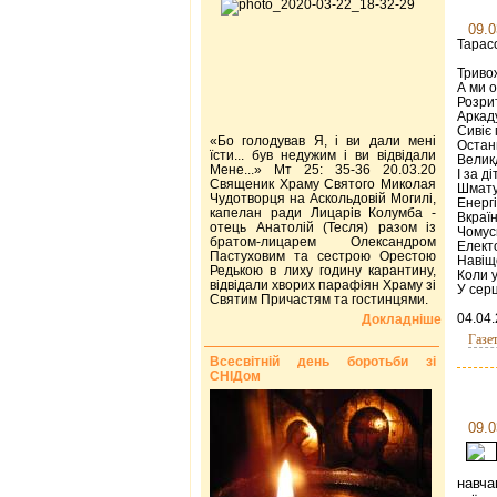
09.0
Тарасо
Триво
А ми о
Розрит
Аркад
Сивіє 
«Бо голодував Я, і ви дали мені
Останн
їсти... був недужим і ви відвідали
Великд
Мене...» Мт 25: 35-36 20.03.20
І за д
Священик Храму Святого Миколая
Шматує
Чудотворця на Аскольдовій Могилі,
Енергі
капелан ради Лицарів Колумба -
Вкраїн
отець Анатолій (Тесля) разом із
Чомус
братом-лицарем Олександром
Електо
Пастуховим та сестрою Орестою
Навіщ
Редькою в лиху годину карантину,
Коли у
відвідали хворих парафіян Храму зі
У серц
Святим Причастям та гостинцями.
04.04.
Докладніше
Газе
Всесвітній день боротьби зі
СНІДом
09.0
навча