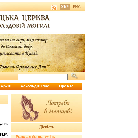
УКР
|
ENG
Архів
Аскольдів Глас
Про нас
дня.
Дієвість
иму,
-
Розклад богослужінь