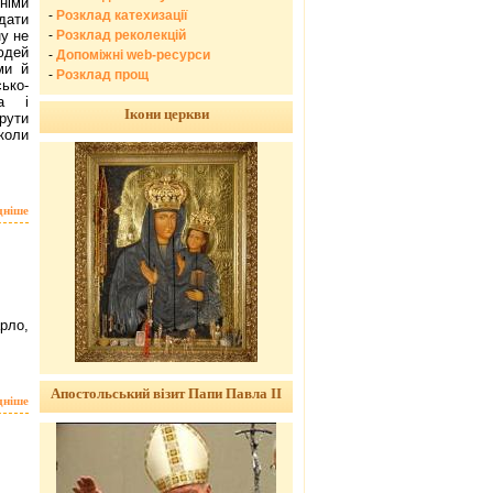
іми
-
Розклад катехизації
дати
-
Розклад реколекцій
ну не
юдей
-
Допоміжні web-ресурси
ми й
-
Розклад прощ
ько-
та і
Ікони церкви
рути
коли
дніше
рло,
Апостольський візит Папи Павла ІІ
дніше