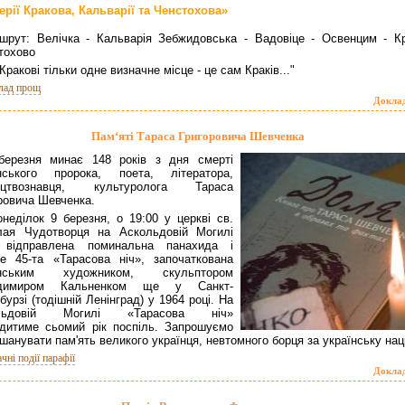
ерії Кракова, Кальварії та Ченстохова»
шрут: Велічка - Кальварія Зебжидовська - Вадовіце - Освенцим - Кр
тохово
Кракові тільки одне визначне місце - це сам Краків..."
лад прощ
Докла
Пам‘яті Тараса Григоровича Шевченка
березня минає 148 років з дня смерті
їнського пророка, поета, літератора,
ецтвознавця, культуролога Тараса
ровича Шевченка.
онеділок 9 березня, о 19:00 у церкві св.
лая Чудотворця на Аскольдовій Могилі
 відправлена поминальна панахида і
е 45-та «Тарасова ніч», започаткована
їнським художником, скульптором
димиром Кальненком ще у Санкт-
бурзі (тодішній Ленінград) у 1964 році. На
льдовій Могилі «Тарасова ніч»
дитиме сьомий рік поспіль. Запрошуємо
вшанувати пам'ять великого українця, невтомного борця за українську нац
чні події парафії
Докла