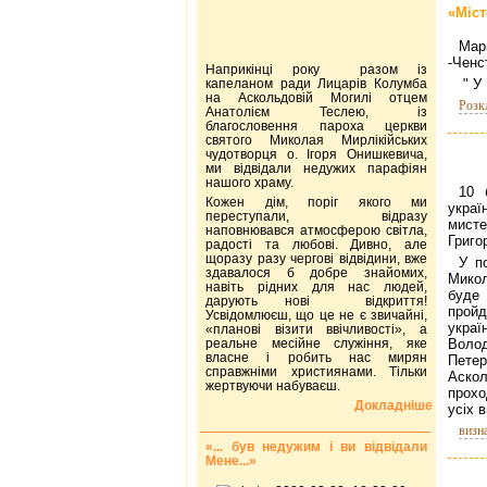
«Міст
Мар
-Ченс
Наприкінці року разом із
капеланом ради Лицарів Колумба
" У 
на Аскольдовій Могилі отцем
Розк
Анатолієм Теслею, із
благословення пароха церкви
святого Миколая Мирлікійських
чудотворця о. Ігоря Онишкевича,
ми відвідали недужих парафіян
нашого храму.
10 
Кожен дім, поріг якого ми
укра
переступали, відразу
мист
наповнювався атмосферою світла,
Григо
радості та любові. Дивно, але
щоразу разу чергові відвідини, вже
У п
здавалося б добре знайомих,
Мико
навіть рідних для нас людей,
буде
дарують нові відкриття!
пройд
Усвідомлюєш, що це не є звичайні,
укра
«планові візити ввічливості», а
реальне месійне служіння, яке
Воло
власне і робить нас мирян
Петер
справжніми християнами. Тільки
Аско
жертвуючи набуваєш.
прохо
Докладніше
усіх 
визна
«... був недужим і ви відвідали
Мене...»