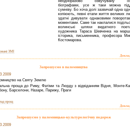
неодноразово озвучувану їхн
біографами, усе ж таки можна під
сумніву. Бо хоча долі зазвичай одна од
копіюють, певні етапи життя великих л
здатні дивувати однаковими поворота
моментами. Саме так наклалися подільс
волинські шляхи видатного пое
художника Тараса Шевченка на марш
історика, письменника, професора Ми
Костомарова.
овані ЗМІ
Докла
Запрошуємо в паломництва
3.2009
омництво на Святу Землю
кальна проща до Риму, Фатіми та Люрду з відвіданням Відня, Монте-Ка
бону, Барселони, Назаре, Парижу, Праги
лад прощ
Докла
Запрошуємо у паломницько-культурологічну подорож
3.2009