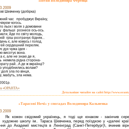
Поезія Володимира Ференца
3.2009
ві Шевченку (добірка)
жний час пробуджує Вкраїну,
чікуєм чогось.
о льох і воля з домовини
у фальші рознесе ось-ось.
мати, йде по світу молодь,
ій гріш розтрачує бідняк...
ень є, але комусь і голод,
ітей сердешний переляк.
 дух чужа ідея -
ю висотує вона.
а є, але не знаю де я,
ь немила рідна сторона-
рату рай...А де ж вкраїнці?
о уподібнились волам?
 долі зла по вінця,
і, мабуть, зла нема.
2001р.
та «ОРАНТА»
Детальніше читайте на сайті http://www.orant
«Тарасові Ночі» у спогадах Володимира Кальненка
3.2009
Як кожен свідомий українець, я тоді ще юнаком - закінчив сер
художню школу ім.. Тараса Шевченка, перед поїздкою у «далекі краї
ння до Академії мистецтв в Ленінград (Санкт-Петербург)\, вчинив вірн