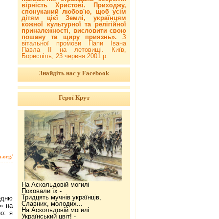
вірність Христові. Приходжу,
спонуканий любов'ю, щоб усім
дітям цієї Землі, українцям
кожної культурної та релігійної
приналежності, висловити свою
пошану та щиру приязнь».
З
вітальної промови Папи Івана
Павла ІІ на летовищі. Київ,
Бориспіль, 23 червня 2001 р.
Знайдіть нас у Facebook
Герої Крут
a.org/
На Аскольдовій могилі
Поховали їх -
Тридцять мучнів українців,
едню
Славних, молодих...
» на
На Аскольдовій могилі
о: я
Український цвіт! -