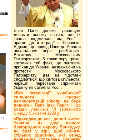
аків
Візит Папи допоміг українцям
довести всьому світові, що їх
дніше
країна відділилася від Росії і
прагне до інтеграції з Європою.
Відомо, що приїзд Папи до України
відкладався через розбіжності
Ватикану з Московським
Патріархатом. З точки зору греко-
католиків той факт, що понтифік
приїхав до України, незважаючи на
протести Московського
Патріархату, дає їм підстави
сподіватися, що світова спільнота,
нарешті, перестане сприймати
Україну як сателіта Росії.
«Без легалізації української
спільноти процес
демократизації ніколи не буде
повним».
Папа Іван Павло ІІ до
владик учасників VI звичайного
Синоду 5 жовтня 1989 р.
ію.
«Приходжу до вас, дорогі жителі
України, як друг вашого
благородного народу. Приходжу,
дніше
як брат у вірі, щоб обняти
стількох християн, які серед
найважчих страждань зберегли