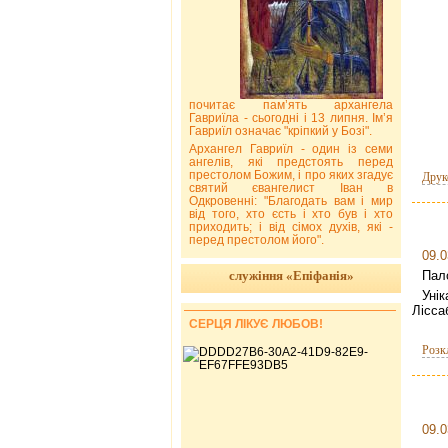
почитає пам’ять архангела
Гавриїла - сьогодні і 13 липня. Ім’я
Гавриїл означає "кріпкий у Бозі".
Архангел Гавриїл - один із семи
ангелів, які предстоять перед
престолом Божим, і про яких згадує
Друк
святий євангелист Іван в
Одкровенні: "Благодать вам і мир
від того, хто єсть і хто був і хто
приходить; і від сімох духів, які -
перед престолом його".
09.0
служіння «Епіфанія»
Пал
Уні
Лісса
СЕРЦЯ ЛІКУЄ ЛЮБОВ!
Розк
09.0