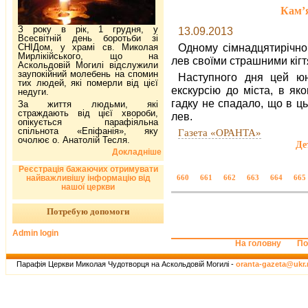
Кам’я
З року в рік, 1 грудня, у
13.09.2013
Всесвітній день боротьби зі
Одному сімнадцятирічно
СНІДом, у храмі св. Миколая
Мирлікійського, що на
лев своїми страшними кігт
Аскольдовій Могилі відслужили
заупокійний молебень на спомин
Наступного дня цей ю
тих людей, які померли від цієї
екскурсію до міста, в як
недуги.
гадку не спадало, що в ц
За життя людьми, які
страждають від цієї хвороби,
лев.
опікується парафіяльна
спільнота «Епіфанія», яку
Газета «ОРАНТА»
очолює о. Анатолій Тесля.
Де
Докладніше
Реєстрація бажаючих отримувати
найважливішу інформацію від
660
661
662
663
664
665
нашої церкви
Потребую допомоги
Admin login
На головну
По
Парафія Церкви Миколая Чудотворця на Аскольдовій Могилі -
oranta-gazeta@ukr.