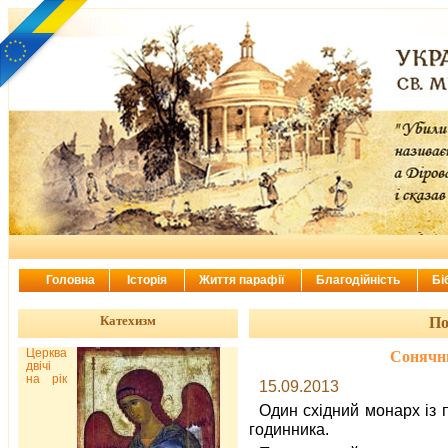
Головна
Історія
Життя парафії
Благодійність
Бі
Катехизм
По
Церква
Сонячни
двічі
на рік
15.09.2013
Один східний монарх із 
годинника.