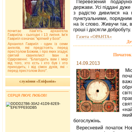
Перевезений подаруно
держави. Усі піддані дуже
з радістю дивилися на 
пунктуальними, порядним
на їх слово. Живучи так,
гроші і досягли добробуту.
почитає пам’ять архангела
Гавриїла - сьогодні і 13 липня. Ім’я
Газета «ОРАНТА»
Гавриїл означає "кріпкий у Бозі".
Де
Архангел Гавриїл - один із семи
ангелів, які предстоять перед
престолом Божим, і про яких згадує
Початок 
святий євангелист Іван в
Одкровенні: "Благодать вам і мир
14.09.2013
від того, хто єсть і хто був і хто
приходить; і від сімох духів, які -
Мі
перед престолом його".
поч
важ
служіння «Епіфанія»
обря
сві
СЕРЦЯ ЛІКУЄ ЛЮБОВ!
пра
свя
«на
який
богослужінь.
Вересневий початок Но