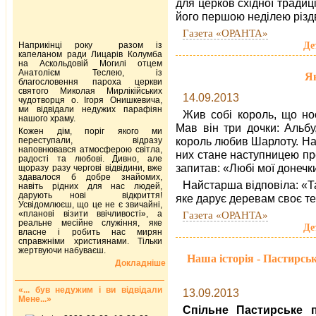
для церков східної традиц
його першою неділею різдв
Газета «ОРАНТА»
Де
Наприкінці року разом із
капеланом ради Лицарів Колумба
на Аскольдовій Могилі отцем
Анатолієм Теслею, із
Як
благословення пароха церкви
святого Миколая Мирлікійських
14.09.2013
чудотворця о. Ігоря Онишкевича,
ми відвідали недужих парафіян
Жив собі король, що но
нашого храму.
Мав він три дочки: Альбу
Кожен дім, поріг якого ми
король любив Шарлоту. На
переступали, відразу
наповнювався атмосферою світла,
них стане наступницею пре
радості та любові. Дивно, але
запитав: «Любі мої донечк
щоразу разу чергові відвідини, вже
здавалося б добре знайомих,
Найстарша відповіла: «Та
навіть рідних для нас людей,
дарують нові відкриття!
яке дарує деревам своє те
Усвідомлюєш, що це не є звичайні,
«планові візити ввічливості», а
Газета «ОРАНТА»
реальне месійне служіння, яке
Де
власне і робить нас мирян
справжніми християнами. Тільки
жертвуючи набуваєш.
Наша історія - Пастирсь
Докладніше
«... був недужим і ви відвідали
13.09.2013
Мене...»
Спільне Пастирське