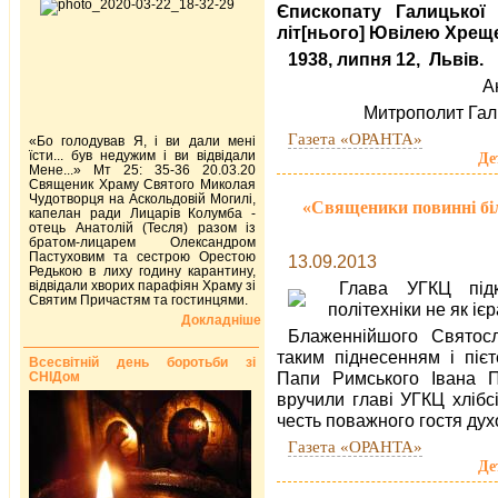
Єпископату Галицької 
літ[нього] Ювілею Хрещ
1938, липня 12, Львів.
А
Митрополит Гал
Газета «ОРАНТА»
«Бо голодував Я, і ви дали мені
їсти... був недужим і ви відвідали
Де
Мене...» Мт 25: 35-36 20.03.20
Священик Храму Святого Миколая
Чудотворця на Аскольдовій Могилі,
«Священики повинні біл
капелан ради Лицарів Колумба -
отець Анатолій (Тесля) разом із
братом-лицарем Олександром
Пастуховим та сестрою Орестою
13.09.2013
Редькою в лиху годину карантину,
відвідали хворих парафіян Храму зі
Глава УГКЦ під
Святим Причастям та гостинцями.
політехніки не як іє
Докладніше
Блаженнійшого Святосла
таким піднесенням і піє
Всесвітній день боротьби зі
Папи Римського Івана П
СНІДом
вручили главі УГКЦ хліб­
честь поважного гостя дух
Газета «ОРАНТА»
Де