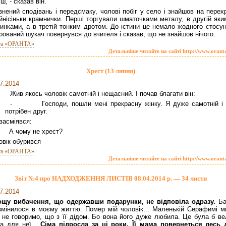
ш, - сказав він.
нений сподівань і передсмаку, чолові побіг у село і знайшов на перех
йнісіньки крамнички. Перші торгували шматочками металу, в другій яки
инками, а в третій тонким дротом. До істини це немало жодного стосунк
рований шукач повернувся до вчителя і сказав, що не знайшов нічого.
та «ОРАНТА»
Детальніше читайте на сайті http://www.orant
Хрест (13 липня)
7.2014
Жив якось чоловік самотній і нещасний. І почав благати він:
- Господи, пошли мені прекрасну жінку. Я дуже самотній і 
потрібен друг.
засміявся:
 чому не хрест?
овік обурився
та «ОРАНТА»
Детальніше читайте на сайті http://www.orant
Звіт №4 про НАДХОДЖЕННЯ ЛИСТІВ 08.04.2014 р. — 34 листи
7.2014
ощу вибачення, що одержавши подарунки, не відповіла одразу.
Ба
змінилося в моєму життю. Помер мій чоловік... Маленькій Серафимі м
 не говоримо, що з її дідом. Бо вона його дуже любила. Це була б ве
а для неї...
Сіма підросла за ці роки. Її мама повернеться десь 