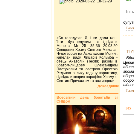
Інши
- Я
супут
Газе
«Бо голодував Я, і ви дали мені
їсти... був недужим і ви відвідали
Мене...» Мт 25: 35-36 20.03.20
Священик Храму Святого Миколая
11.0
Чудотворця на Аскольдовій Могилі,
капелан ради Лицарів Колумба -
Вби
отець Анатолій (Тесля) разом із
Церкв
братом-лицарем Олександром
вбива
Пастуховим та сестрою Орестою
грома
Редькою в лиху годину карантину,
оборо
відвідали хворих парафіян Храму зі
добр
Святим Причастям та гостинцями.
відпо
Докладніше
Газе
Всесвітній день боротьби зі
СНІДом
505