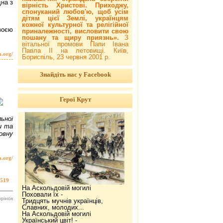
на з
вірність Христові. Приходжу,
спонуканий любов'ю, щоб усім
дітям цієї Землі, українцям
кожної культурної та релігійної
воєю
приналежності, висловити свою
пошану та щиру приязнь».
З
вітальної промови Папи Івана
Павла ІІ на летовищі. Київ,
a.org/
Бориспіль, 23 червня 2001 р.
Знайдіть нас у Facebook
Герої Крут
ьної
и та
овну
a.org/
519
На Аскольдовій могилі
Поховали їх -
орінок
Тридцять мучнів українців,
Славних, молодих...
На Аскольдовій могилі
Український цвіт! -