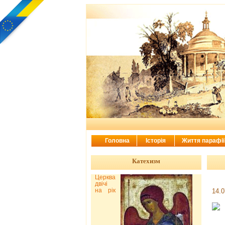
Головна
Історія
Життя парафі
Катехизм
Церква
двічі
на рік
14.0