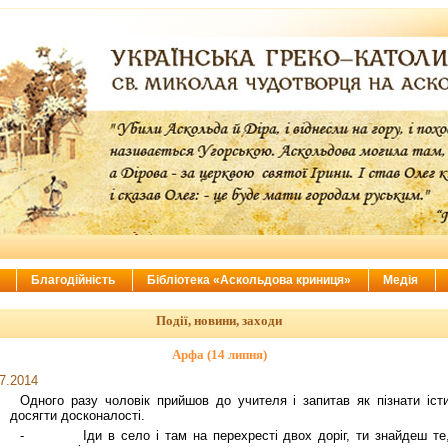
ї
Благодійність
Бібліотека «Аскольдова криниця»
Медія
Події, новини, заходи
Арфа (14 липня)
7.2014
Одного разу чоловік прийшов до учителя і запитав як пізнати істи
досягти досконалості.
- Іди в село і там на перехресті двох доріг, ти знайдеш те