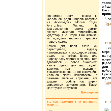
трав
зійшл
Він с
прино
Наприкінці року разом із
З п
капеланом ради Лицарів Колумба
на Аскольдовій Могилі отцем
Пара
Анатолієм Теслею, із
благословення пароха церкви
святого Миколая Мирлікійських
чудотворця о. Ігоря Онишкевича,
ми відвідали недужих парафіян
нашого храму.
12.0
Кожен дім, поріг якого ми
З б
переступали, відразу
мирян
наповнювався атмосферою світла,
на те
радості та любові. Дивно, але
щоразу разу чергові відвідини, вже
потре
здавалося б добре знайомих,
(Цел
навіть рідних для нас людей,
для 
дарують нові відкриття!
неймо
Усвідомлюєш, що це не є звичайні,
Препа
«планові візити ввічливості», а
надан
реальне месійне служіння, яке
власне і робить нас мирян
Газе
справжніми християнами. Тільки
жертвуючи набуваєш.
Докладніше
«... був недужим і ви відвідали
11.0
Мене...»