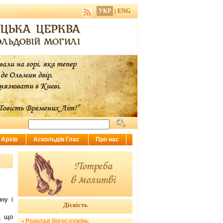
УКР
|
ENG
Архів
Аскольдів Глас
Про нас
ну і
Дієвість
, що
-
Розклад богослужінь