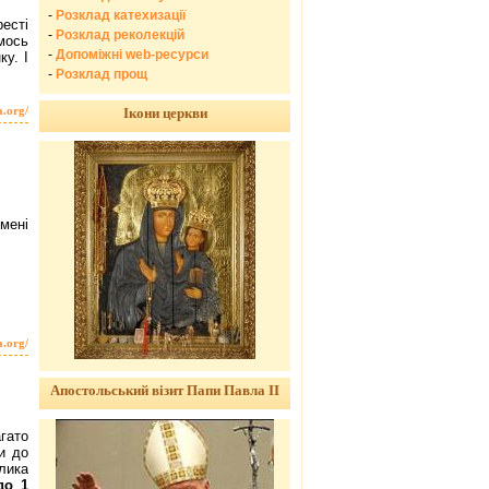
-
Розклад катехизації
ресті
-
Розклад реколекцій
мось
-
Допоміжні web-ресурси
у. І
-
Розклад прощ
a.org/
Ікони церкви
мені
a.org/
Апостольський візит Папи Павла ІІ
гато
и до
лика
до 1