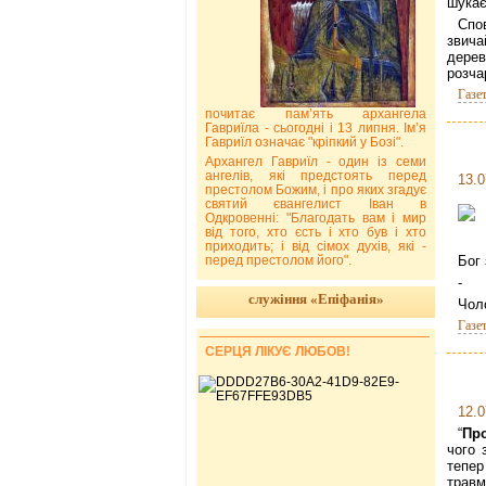
шукає
Спов
звича
дерев
розча
Газе
почитає пам’ять архангела
Гавриїла - сьогодні і 13 липня. Ім’я
Гавриїл означає "кріпкий у Бозі".
Архангел Гавриїл - один із семи
ангелів, які предстоять перед
13.0
престолом Божим, і про яких згадує
святий євангелист Іван в
Одкровенні: "Благодать вам і мир
від того, хто єсть і хто був і хто
приходить; і від сімох духів, які -
перед престолом його".
Бог 
- А
служіння «Епіфанія»
Чол
Газе
СЕРЦЯ ЛІКУЄ ЛЮБОВ!
12.0
“
Пр
чого 
тепер
травм