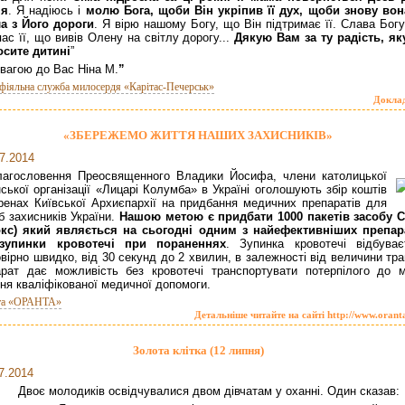
ня
. Я надіюсь і
молю Бога, щоби Він укріпив її дух, щоби знову вон
а з Його дороги
. Я вірю нашому Богу, що Він підтримає її. Слава Бог
пас її, що вивів Олену на світлу дорогу...
Дякую Вам за ту радість, як
сите дитині
”
овагою до Вас Ніна М.
”
фіяльна служба милосердя «Карітас-Печерськ»
Докла
«ЗБЕРЕЖЕМО ЖИТТЯ НАШИХ ЗАХИСНИКІВ»
7.2014
лагословення Преосвященного Владики Йосифа, члени католицької
ської організації «Лицарі Колумба» в Україні оголошують збір коштів
ренах Київської Архиєпархії на придбання медичних препаратів для
б захисників України.
Нашою метою є придбати 1000 пакетів засобу
C
окс) який являється на сьогодні одним з найефективніших препар
зупинки кровотечі при пораненнях
. Зупинка кровотечі відбуває
вірно швидко, від 30 секунд до 2 хвилин, в залежності від величини тр
рат дає можливість без кровотечі транспортувати потерпілого до м
ня кваліфікованої медичної допомоги.
та «ОРАНТА»
Детальніше читайте на сайті http://www.orant
Золота клітка (12 липня)
7.2014
Двоє молодиків освідчувалися двом дівчатам у оханні. Один сказав: