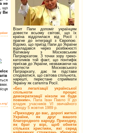
а не
у, що
у Ви
Візит Папи допоміг українцям
довести всьому світові, що їх
дніше
країна відділилася від Росії і
прагне до інтеграції з Європою.
Відомо, що приїзд Папи до України
відкладався через розбіжності
Ватикану з Московським
Патріархатом. З точки зору греко-
католиків той факт, що понтифік
приїхав до України, незважаючи на
протести Московського
elox
Патріархату, дає їм підстави
сподіватися, що світова спільнота,
атів
нарешті, перестане сприймати
ться
Україну як сателіта Росії.
авми.
«Без легалізації української
ісця
спільноти процес
демократизації ніколи не буде
повним».
Папа Іван Павло ІІ до
владик учасників VI звичайного
a.org/
Синоду 5 жовтня 1989 р.
«Приходжу до вас, дорогі жителі
України, як друг вашого
благородного народу. Приходжу,
як брат у вірі, щоб обняти
стількох християн, які серед
найважчих страждань зберегли