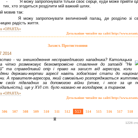
- Я можу запропонувати тільки своє серце, куди може прийти од
тих, хто згодиться розділити мій важкий шлях.
й мовив так:
 можу запропонувати величезний палац, де розділю зі с
ницею радість життя.
та «ОРАНТА»
Детальніше читайте на сайті http://www.orant
Захист. Протистояння
7.2014
вство - чи знешкодження несправедливого нападника? Католицька
а чітко розмежо­вує безкомпромісне ставлення до заповіді "Не
й" та справедливий опір і право на захист від аг­ресора, коли
дяни держави-жертви агресії навіть зобов'язані стати до націонал
ни. А правителя-агресора, який самовільно розпоряджається життям
ом своїх підвладних за допомогою війни (отже, і несе за це п
відальність), ще у XVI ст. було названо не володарем, а тираном.
та «ОРАНТА»
Детальніше читайте на сайті http://www.orant
513
506
507
508
509
510
511
512
514
515
516
517
518
1226 ст