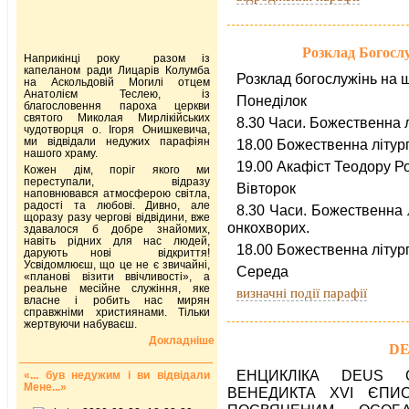
Розклад Богослу
Наприкінці року разом із
капеланом ради Лицарів Колумба
Розклад богослужінь на 
на Аскольдовій Могилі отцем
Анатолієм Теслею, із
Понеділок
благословення пароха церкви
святого Миколая Мирлікійських
8.30 Часи. Божественна л
чудотворця о. Ігоря Онишкевича,
ми відвідали недужих парафіян
18.00 Божественна літург
нашого храму.
19.00 Акафіст Теодору 
Кожен дім, поріг якого ми
переступали, відразу
Вівторок
наповнювався атмосферою світла,
радості та любові. Дивно, але
8.30 Часи. Божественна 
щоразу разу чергові відвідини, вже
онкохворих.
здавалося б добре знайомих,
навіть рідних для нас людей,
18.00 Божественна літург
дарують нові відкриття!
Усвідомлюєш, що це не є звичайні,
Середа
«планові візити ввічливості», а
реальне месійне служіння, яке
визначні події парафії
власне і робить нас мирян
справжніми християнами. Тільки
жертвуючи набуваєш.
Докладніше
DE
ЕНЦИКЛІКА DEUS 
«... був недужим і ви відвідали
Мене...»
ВЕНЕДИКТА XVI ЄПИ