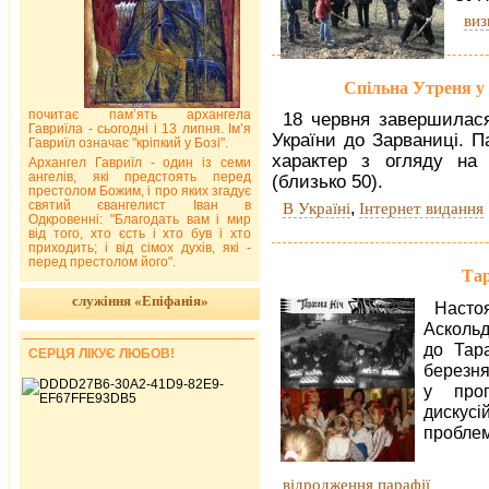
виз
Спільна Утреня у 
почитає пам’ять архангела
18 червня завершилас
Гавриїла - сьогодні і 13 липня. Ім’я
України до Зарваниці. 
Гавриїл означає "кріпкий у Бозі".
характер з огляду на 
Архангел Гавриїл - один із семи
ангелів, які предстоять перед
(близько 50).
престолом Божим, і про яких згадує
святий євангелист Іван в
,
В Україні
Інтернет видання
Одкровенні: "Благодать вам і мир
від того, хто єсть і хто був і хто
приходить; і від сімох духів, які -
перед престолом його".
Тар
служіння «Епіфанія»
Наст
Аскольд
до Тар
СЕРЦЯ ЛІКУЄ ЛЮБОВ!
березня
у прог
дискус
проблем
відродження парафії