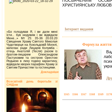
ПОСВЯЧЕНИМ ОСО
ХРИСТИЯНСЬКУ ЛЮБОВ
Інтернет видання
«Бо голодував Я, і ви дали мені
їсти... був недужим і ви відвідали
Мене...» Мт 25: 35-36 20.03.20
Священик Храму Святого Миколая
Формула життя: 
Чудотворця на Аскольдовій Могилі,
капелан ради Лицарів Колумба -
отець Анатолій (Тесля) разом із
В
братом-лицарем Олександром
лабо
Пастуховим та сестрою Орестою
псих
Редькою в лиху годину карантину,
відвідали хворих парафіян Храму зі
укра
Святим Причастям та гостинцями.
Докладніше
Дру
Всесвітній день боротьби зі
СНІДом
1165
1166
1167
1168
1169
1170