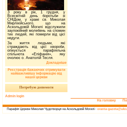
З року в рік, 1 грудня, у
Всесвітній день боротьби зі
СНІДом, у храмі св. Миколая
Мирлікійського, що на
Аскольдовій Могилі відслужили
заупокійний молебень на спомин
тих людей, які померли від цієї
недуги.
За життя людьми, які
страждають від цієї хвороби,
опікується парафіяльна
спільнота «Епіфанія», яку
очолює о. Анатолій Тесля.
Докладніше
Реєстрація бажаючих отримувати
найважливішу інформацію від
нашої церкви
Потребую допомоги
Admin login
На головну
По
Парафія Церкви Миколая Чудотворця на Аскольдовій Могилі -
oranta-gazeta@ukr.