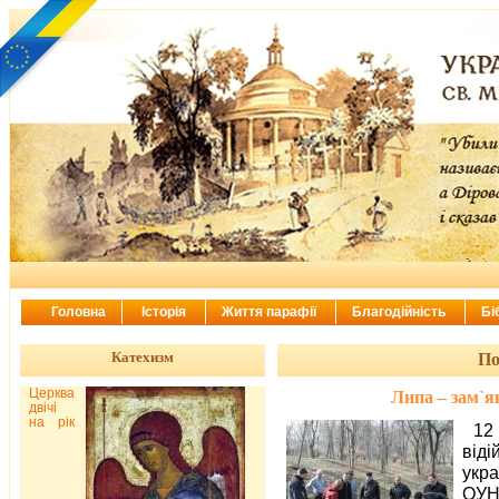
Головна
Історія
Життя парафії
Благодійність
Бі
Катехизм
По
Церква
Липа – зам`я
двічі
на рік
12
від
укр
ОУН 