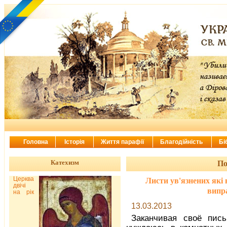
Головна
Історія
Життя парафії
Благодійність
Бі
Катехизм
По
Церква
Листи ув'язнених які 
двічі
випр
на рік
13.03.2013
Заканчивая своё пис