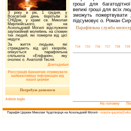
гроші для багатодітно
великі гроші для всіх люд
З року в рік, 1 грудня, у
зможуть пожертвувати 
Всесвітній день боротьби зі
СНІДом, у храмі св. Миколая
підсумовує о. Роман Сир
Мирлікійського, що на
Парафіяльна служба милосе
Аскольдовій Могилі відслужили
заупокійний молебень на спомин
тих людей, які померли від цієї
недуги.
За життя людьми, які
754
755
756
757
758
759
страждають від цієї хвороби,
опікується парафіяльна
спільнота «Епіфанія», яку
очолює о. Анатолій Тесля.
Докладніше
Реєстрація бажаючих отримувати
найважливішу інформацію від
нашої церкви
Потребую допомоги
Admin login
На головну
По
Парафія Церкви Миколая Чудотворця на Аскольдовій Могилі -
oranta-gazeta@ukr.