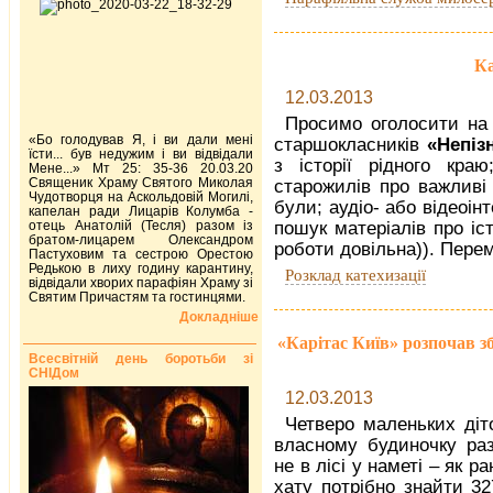
Ка
12.03.2013
Просимо оголосити на 
«Бо голодував Я, і ви дали мені
старшокласників
«Непіз
їсти... був недужим і ви відвідали
з історії рідного кра
Мене...» Мт 25: 35-36 20.03.20
Священик Храму Святого Миколая
старожилів про важливі 
Чудотворця на Аскольдовій Могилі,
були; аудіо- або відеоін
капелан ради Лицарів Колумба -
отець Анатолій (Тесля) разом із
пошук матеріалів про іс
братом-лицарем Олександром
роботи довільна)). Пере
Пастуховим та сестрою Орестою
Редькою в лиху годину карантину,
Розклад катехизації
відвідали хворих парафіян Храму зі
Святим Причастям та гостинцями.
Докладніше
«Карітас Київ» розпочав зб
Всесвітній день боротьби зі
СНІДом
12.03.2013
Четверо маленьких діт
власному будиночку раз
не в лісі у наметі – як р
хату потрібно знайти 32