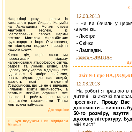
С
12.03.2013
Наприкінці року разом із
капеланом ради Лицарів Колумба
- Чи ви бачили у церкв
на Аскольдовій Могилі отцем
катехитка.
Анатолієм Теслею, із
благословення пароха церкви
- Люстри.
святого Миколая Мирлікійських
чудотворця о. Ігоря Онишкевича,
- Свічки.
ми відвідали недужих парафіян
нашого храму.
- Лампадки.
Кожен дім, поріг якого ми
Газета «ОРАНТА»
переступали, відразу
Де
наповнювався атмосферою світла,
радості та любові. Дивно, але
щоразу разу чергові відвідини, вже
здавалося б добре знайомих,
Звіт №1 про НАДХОДЖЕН
навіть рідних для нас людей,
дарують нові відкриття!
12.03.2013
Усвідомлюєш, що це не є звичайні,
«планові візити ввічливості», а
На роботі я працюю в ц
реальне месійне служіння, яке
дитячі книжечкі-панора
власне і робить нас мирян
справжніми християнами. Тільки
проспекти.
Прошу Вас 
жертвуючи набуваєш.
допомогти – вишліть б
Докладніше
50-го розміру, взуття
духовну літературу
. Бу
«... був недужим і ви відвідали
мій лист”
Мене...»
Парафіяльна служба милосе