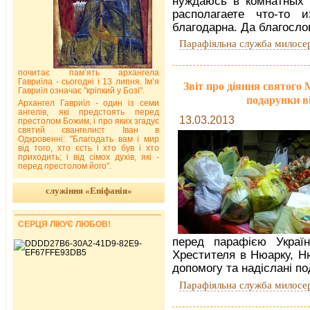
нуждаюсь в комнатных 
располагаете что-то 
благодарна. Да благосло
Парафіяльна служба милосе
почитає пам’ять архангела
Гавриїла - сьогодні і 13 липня. Ім’я
Звіт про діяння святого 
Гавриїл означає "кріпкий у Бозі".
подарунки ві
Архангел Гавриїл - один із семи
ангелів, які предстоять перед
13.03.2013
престолом Божим, і про яких згадує
святий євангелист Іван в
Одкровенні: "Благодать вам і мир
від того, хто єсть і хто був і хто
приходить; і від сімох духів, які -
перед престолом його".
служіння «Епіфанія»
СЕРЦЯ ЛІКУЄ ЛЮБОВ!
перед парафією Україн
Хрестителя в Нюарку, Н
допомогу та надіслані по
Парафіяльна служба милосе