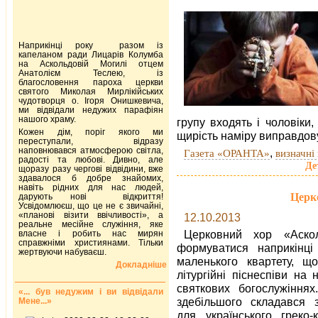
Наприкінці року разом із
капеланом ради Лицарів Колумба
на Аскольдовій Могилі отцем
Анатолієм Теслею, із
благословення пароха церкви
святого Миколая Мирлікійських
чудотворця о. Ігоря Онишкевича,
ми відвідали недужих парафіян
нашого храму.
групу входять і чоловіки
Кожен дім, поріг якого ми
щирість наміру виправдову
переступали, відразу
наповнювався атмосферою світла,
,
Газета «ОРАНТА»
визначні 
радості та любові. Дивно, але
Де
щоразу разу чергові відвідини, вже
здавалося б добре знайомих,
навіть рідних для нас людей,
Церк
дарують нові відкриття!
Усвідомлюєш, що це не є звичайні,
«планові візити ввічливості», а
12.10.2013
реальне месійне служіння, яке
Церковний хор «Аско
власне і робить нас мирян
справжніми християнами. Тільки
формуватися наприкінці
жертвуючи набуваєш.
маленького квартету, щ
Докладніше
літургійні піснеспіви на 
святкових богослужіннях
«... був недужим і ви відвідали
здебільшого складався 
Мене...»
для українського греко-к