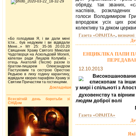
обряду, так званих, «с
наспівів, розкладених
голоси Володимиром Гри
впродовж усіх цих рок
колективу та дяком церкви
,
Газета «ОРАНТА»
визначні 
«Бо голодував Я, і ви дали мені
Де
їсти... був недужим і ви відвідали
Мене...» Мт 25: 35-36 20.03.20
Священик Храму Святого Миколая
ЕНЦИКЛІКА ПАПИ П
Чудотворця на Аскольдовій Могилі,
капелан ради Лицарів Колумба -
ПЕРЕДАВА
отець Анатолій (Тесля) разом із
братом-лицарем Олександром
12.10.2013
Пастуховим та сестрою Орестою
Редькою в лиху годину карантину,
Високо
шановани
відвідали хворих парафіян Храму зі
єпископам
та інш
Святим Причастям та гостинцями.
у мирі і спільноті з Ап
Докладніше
духовенству та вірним 
Всесвітній день боротьби зі
людям доброї волі
СНІДом
Газета «ОРАНТА»
Де
Які