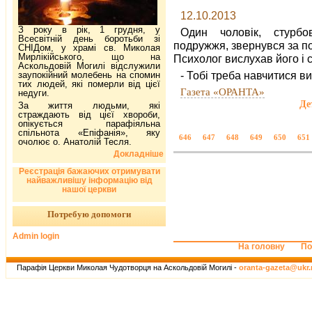
12.10.2013
З року в рік, 1 грудня, у
Один чоловік, стурб
Всесвітній день боротьби зі
подружжя, звернувся за п
СНІДом, у храмі св. Миколая
Мирлікійського, що на
Психолог вислухав його і 
Аскольдовій Могилі відслужили
- Тобі треба навчитися в
заупокійний молебень на спомин
тих людей, які померли від цієї
Газета «ОРАНТА»
недуги.
Де
За життя людьми, які
страждають від цієї хвороби,
опікується парафіяльна
спільнота «Епіфанія», яку
646
647
648
649
650
651
очолює о. Анатолій Тесля.
Докладніше
Реєстрація бажаючих отримувати
найважливішу інформацію від
нашої церкви
Потребую допомоги
Admin login
На головну
По
Парафія Церкви Миколая Чудотворця на Аскольдовій Могилі -
oranta-gazeta@ukr.