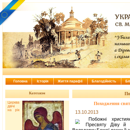
Головна
Історія
Життя парафії
Благодійність
Бі
Катехизм
По
Церква
Походження свят
двічі
на рік
13.10.2013
Побожні христи
Пресвяту Діву й 
Володарку Божої ласки й з