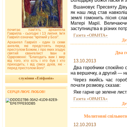
Вшановує Пресвяту Діву 
як наш люд став навколіш
землі гомонить пісня сла
Матері Марії. Величаюч
заступництва в різних пот
почитає пам’ять архангела
Гавриїла - сьогодні і 13 липня. Ім’я
Газета «ОРАНТА»
Гавриїл означає "кріпкий у Бозі".
Де
Архангел Гавриїл - один із семи
ангелів, які предстоять перед
престолом Божим, і про яких згадує
Два г
святий євангелист Іван в
Одкровенні: "Благодать вам і мир
13.10.2013
від того, хто єсть і хто був і хто
приходить; і від сімох духів, які -
Два горобчики спокійно с
перед престолом його".
на вершечку, а другий — н
служіння «Епіфанія»
Через якийсь час горо
почати розмову, сказав:
Яке гарне це зелене лист
СЕРЦЯ ЛІКУЄ ЛЮБОВ!
Газета «ОРАНТА»
Де
Молитовні спільноти
12.10.2013