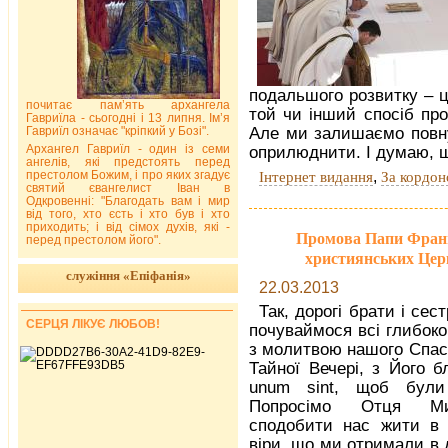
подальшого розвитку – це
почитає пам’ять архангела
той чи інший спосіб про
Гавриїла - сьогодні і 13 липня. Ім’я
Гавриїл означає "кріпкий у Бозі".
Але ми залишаємо повн
Архангел Гавриїл - один із семи
оприлюднити. І думаю, щ
ангелів, які предстоять перед
,
престолом Божим, і про яких згадує
Інтернет видання
За кордо
святий євангелист Іван в
Одкровенні: "Благодать вам і мир
від того, хто єсть і хто був і хто
приходить; і від сімох духів, які -
Промова Папи Франци
перед престолом його".
християнських Церк
служіння «Епіфанія»
22.03.2013
Так, дорогі брати і сес
СЕРЦЯ ЛІКУЄ ЛЮБОВ!
почуваймося всі глибоко
з молитвою нашого Спаси
Тайної Вечері, з Його б
unum sint, щоб були
Попросімо Отця Мил
сподобити нас жити в п
віри, що ми отримали в 