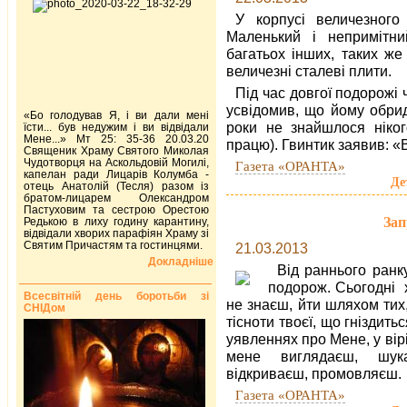
У корпусі величезного
Маленький і непримітни
багатьох інших, таких же
величезні сталеві плити.
Під час довгої подорожі 
усвідомив, що йому обрид
«Бо голодував Я, і ви дали мені
роки не знайшлося ніког
їсти... був недужим і ви відвідали
Мене...» Мт 25: 35-36 20.03.20
працю). Гвинтик заявив: «В
Священик Храму Святого Миколая
Чудотворця на Аскольдовій Могилі,
Газета «ОРАНТА»
капелан ради Лицарів Колумба -
Де
отець Анатолій (Тесля) разом із
братом-лицарем Олександром
Пастуховим та сестрою Орестою
Зап
Редькою в лиху годину карантину,
відвідали хворих парафіян Храму зі
Святим Причастям та гостинцями.
21.03.2013
Докладніше
Від раннього ранк
подорож. Сьогодні 
Всесвітній день боротьби зі
не знаєш, йти шляхом тих
СНІДом
тісноти твоєї, що гніздить
уявленнях про Мене, у вірі
мене виглядаєш, шук
відкриваєш, промовляєш.
Газета «ОРАНТА»