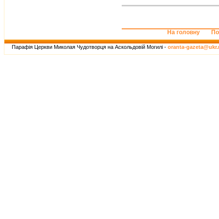
На головну
По
Парафія Церкви Миколая Чудотворця на Аскольдовій Могилі -
oranta-gazeta@ukr.