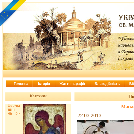
Головна
Історія
Життя парафії
Благодійність
Бі
Катехизм
По
Церква
Маємо
двічі
на рік
22.03.2013