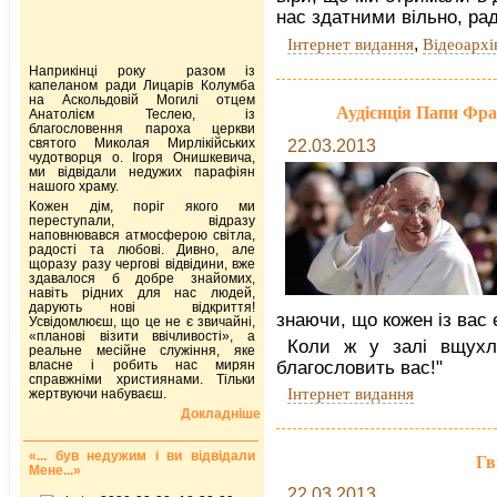
нас здатними вільно, рад
,
Інтернет видання
Відеоархі
Наприкінці року разом із
капеланом ради Лицарів Колумба
на Аскольдовій Могилі отцем
Аудієнція Папи Фра
Анатолієм Теслею, із
благословення пароха церкви
святого Миколая Мирлікійських
22.03.2013
чудотворця о. Ігоря Онишкевича,
ми відвідали недужих парафіян
нашого храму.
Кожен дім, поріг якого ми
переступали, відразу
наповнювався атмосферою світла,
радості та любові. Дивно, але
щоразу разу чергові відвідини, вже
здавалося б добре знайомих,
навіть рідних для нас людей,
дарують нові відкриття!
знаючи, що кожен із вас
Усвідомлюєш, що це не є звичайні,
«планові візити ввічливості», а
Коли ж у залі вщухл
реальне месійне служіння, яке
власне і робить нас мирян
благословить вас!"
справжніми християнами. Тільки
Інтернет видання
жертвуючи набуваєш.
Докладніше
«... був недужим і ви відвідали
Гв
Мене...»
22.03.2013