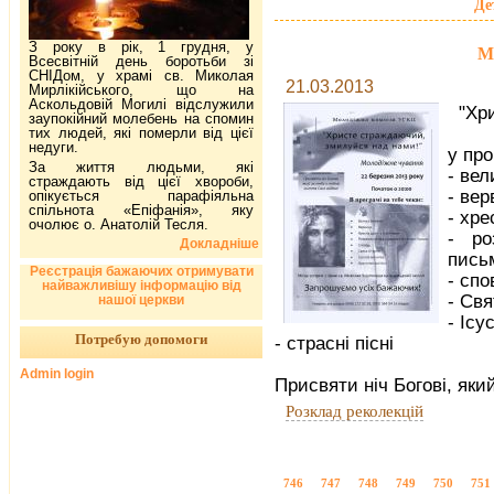
Де
З року в рік, 1 грудня, у
М
Всесвітній день боротьби зі
СНІДом, у храмі св. Миколая
21.03.2013
Мирлікійського, що на
Аскольдовій Могилі відслужили
"Хр
заупокійний молебень на спомин
тих людей, які померли від цієї
недуги.
у про
За життя людьми, які
- вел
страждають від цієї хвороби,
- ве
опікується парафіяльна
спільнота «Епіфанія», яку
- хре
очолює о. Анатолій Тесля.
- ро
Докладніше
пись
Реєстрація бажаючих отримувати
- спо
найважливішу інформацію від
- Свя
нашої церкви
- Ісу
Потребую допомоги
- страсні пісні
Admin login
Присвяти ніч Богові, яки
Розклад реколекцій
746
747
748
749
750
751