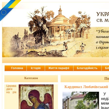
Головна
Історія
Життя парафії
Благодійність
Бі
Катехизм
По
Церква
Кардинал Любачівський 
двічі
на рік
У 
нед
мем
Іван