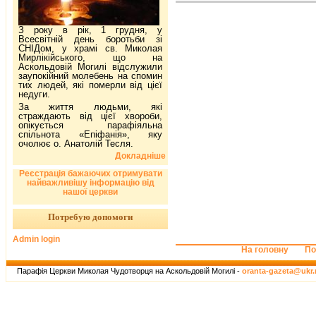
З року в рік, 1 грудня, у
Всесвітній день боротьби зі
СНІДом, у храмі св. Миколая
Мирлікійського, що на
Аскольдовій Могилі відслужили
заупокійний молебень на спомин
тих людей, які померли від цієї
недуги.
За життя людьми, які
страждають від цієї хвороби,
опікується парафіяльна
спільнота «Епіфанія», яку
очолює о. Анатолій Тесля.
Докладніше
Реєстрація бажаючих отримувати
найважливішу інформацію від
нашої церкви
Потребую допомоги
Admin login
На головну
По
Парафія Церкви Миколая Чудотворця на Аскольдовій Могилі -
oranta-gazeta@ukr.