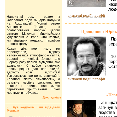
нази
люде
визначні події парафії
Наприкінці року разом із
капеланом ради Лицарів Колумба
на Аскольдовій Могилі отцем
Анатолієм Теслею, із
благословення пароха церкви
Прощання з Юрієм 
святого Миколая Мирлікійських
чудотворця о. Ігоря Онишкевича,
Пр
ми відвідали недужих парафіян
вере
нашого храму.
Кожен дім, поріг якого ми
переступали, відразу
наповнювався атмосферою світла,
10
радості та любові. Дивно, але
пер
щоразу разу чергові відвідини, вже
здавалося б добре знайомих,
Оста
навіть рідних для нас людей,
дарують нові відкриття!
Усвідомлюєш, що це не є звичайні,
визначні події парафії
«планові візити ввічливості», а
реальне месійне служіння, яке
власне і робить нас мирян
справжніми християнами. Тільки
жертвуючи набуваєш.
«Невг
Докладніше
З ініціа
загинув в
«... був недужим і ви відвідали
Мене...»
людства