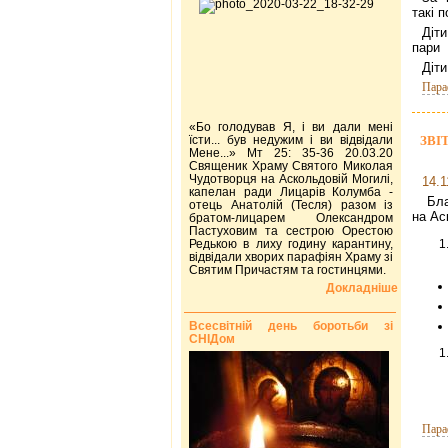
такі 
Діти
пари
Діти
Пара
«Бо голодував Я, і ви дали мені
їсти... був недужим і ви відвідали
ЗВІТ
Мене...» Мт 25: 35-36 20.03.20
Священик Храму Святого Миколая
Чудотворця на Аскольдовій Могилі,
14.1
капелан ради Лицарів Колумба -
Бла
отець Анатолій (Тесля) разом із
на Ас
братом-лицарем Олександром
Пастуховим та сестрою Орестою
Редькою в лиху годину карантину,
відвідали хворих парафіян Храму зі
Святим Причастям та гостинцями.
Докладніше
Всесвітній день боротьби зі
СНІДом
Пара