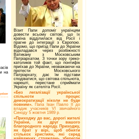
Візит Папи допоміг українцям
довести всьому світові, що їх
країна відділилася від Росії і
прагне до інтеграції з Європою.
Відомо, що приїзд Папи до України
відкладався через розбіжності
Ватикану з Московським
Патріархатом. З точки зору греко-
католиків той факт, що понтифік
приїхав до України, незважаючи на
асів
протести Московського
и на
Патріархату, дає їм підстави
сподіватися, що світова спільнота,
нарешті, перестане сприймати
Україну як сателіта Росії.
«Без легалізації української
дніше
спільноти процес
демократизації ніколи не буде
повним».
Папа Іван Павло ІІ до
владик учасників VI звичайного
Синоду 5 жовтня 1989 р.
«Приходжу до вас, дорогі жителі
України, як друг вашого
благородного народу. Приходжу,
як брат у вірі, щоб обняти
стількох християн, які серед
найважчих страждань зберегли