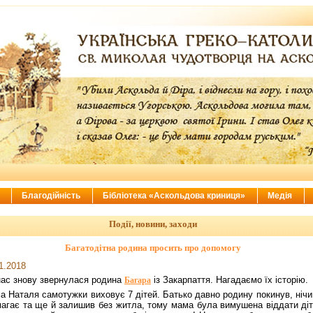
ї
Благодійність
Бібліотека «Аскольдова криниця»
Медія
Події, новини, заходи
Багатодітна родина просить про допомогу
1.2018
нас знову звернулася родина
із Закарпаття. Нагадаємо їх історію.
Багара
а Наталя самотужки виховує 7 дітей. Батько давно родину покинув, нічи
агає та ще й залишив без житла, тому мама була вимушена віддати діт