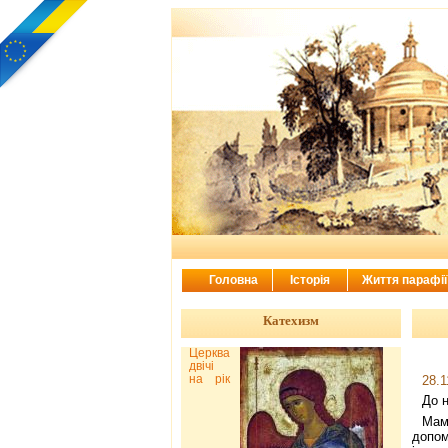
Головна
Історія
Життя парафі
Катехизм
Церква
двічі
на рік
28.1
До 
Мам
допом