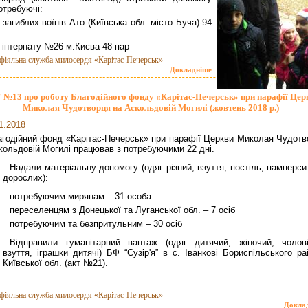
потребуючі:
 загиблих воїнів Ато (Київська обл. місто Буча)-94
 інтернату №26 м.Києва-48 пар
фіяльна служба милосердя «Карітас-Печерськ»
Докладніше
 №13 про роботу Благодійного фонду «Карітас-Печерськ» при парафії Цер
Миколая Чудотворця на Аскольдовій Могилі (жовтень 2018 р.)
1.2018
годійний фонд «Карітас-Печерськ» при парафії Церкви Миколая Чудотв
кольдовій Могилі працював з потребуючими 22 дні.
Надали матеріальну допомогу (одяг різний, взуття, постіль, памперс
дорослих):
потребуючим мирянам – 31 особа
переселенцям з Донецької та Луганської обл. – 7 осіб
потребуючим та безпритульним – 30 осіб
Відправили гуманітарний вантаж (одяг дитячий, жіночий, чолові
взуття, іграшки дитячі) БФ “Сузір'я” в с. Іванкові Бориспільського р
Київської обл. (акт №21).
фіяльна служба милосердя «Карітас-Печерськ»
Докла