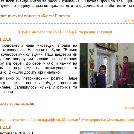
нат поки знайде житло та засоби існування. І Наталя зробила все, щоб 
нулися в родину. Зараз це щасливі діти та щаслива матір аби тільки не
фіяльна служба милосердя «Карітас-Печерськ»
Докла
Студія малювання 18.11.2018 р.Б. та розпис хатини-8
1.2018
продовжили наші мистецькі вправи на
ї малювання. На занятті була "Вільна
 кольоровими олівцями. Наші шедеври ми
ували поєднуючи вправи на розтягання
ру від себе і до себе міняючи нажим на
ець з вправами на штрихування та
зію. Вийшло досить оригінально.
звичайно ж, петриківський розпис. Наше
нечко вже ось-ось буде повністю
лене. Залишилось кілька листочків та
ашання.
цька сторінка парафіян
Докла
ання катехитичної ради парафії св. Миколая Чудотворця на Аскольдовій мо
1.2018
листопада 2018 р. Б.