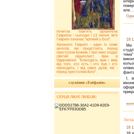
інтер
повер
але…
Пара
почитає пам’ять архангела
Гавриїла - сьогодні і 13 липня. Ім’я
Гавриїл означає "кріпкий у Бозі".
19.1
Архангел Гавриїл - один із семи
Ми 
ангелів, які предстоять перед
студі
престолом Божим, і про яких згадує
тема"
святий євангелист Іван в
викон
Одкровенні: "Благодать вам і мир
кольо
від того, хто єсть і хто був і хто
олів
приходить; і від сімох духів, які -
перед престолом його".
фанта
І, 
служіння «Епіфанія»
віко
оформ
прикр
СЕРЦЯ ЛІКУЄ ЛЮБОВ!
мите
Засід
18.1
18 