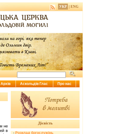
УКР
|
ENG
Архів
Аскольдів Глас
Про нас
Дієвість
м не
ей в
-
Розклад богослужінь