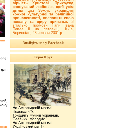
вірність Христові. Приходжу,
спонуканий любов'ю, щоб усім
дітям цієї Землі, українцям
кожної культурної та релігійної
приналежності, висловити свою
пошану та щиру приязнь».
З
вітальної промови Папи Івана
Павла ІІ на летовищі. Київ,
Бориспіль, 23 червня 2001 р.
кви
Знайдіть нас у Facebook
Герої Крут
орця
и для
чий,
айону
На Аскольдовій могилі
Поховали їх -
Тридцять мучнів українців,
Славних, молодих...
На Аскольдовій могилі
Український цвіт! -
дніше