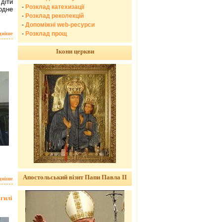
діти
-
Розклад катехизації
 одне
-
Розклад реколекцій
-
Допоміжні web-ресурси
-
Розклад прощ
дніше
Ікони церкви
Апостольський візит Папи Павла ІІ
дніше
гилі