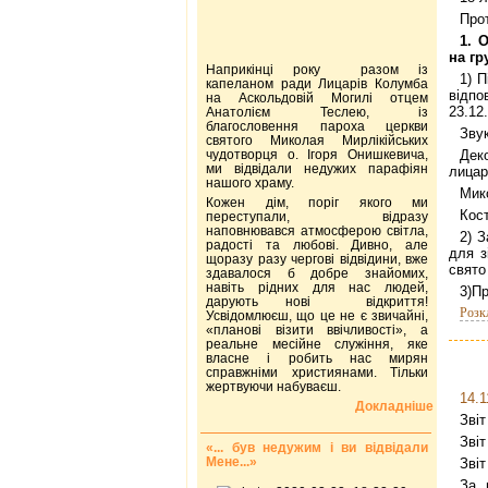
Про
1. 
на гр
Наприкінці року разом із
1) 
капеланом ради Лицарів Колумба
відп
на Аскольдовій Могилі отцем
23.12
Анатолієм Теслею, із
благословення пароха церкви
Зву
святого Миколая Мирлікійських
чудотворця о. Ігоря Онишкевича,
Дек
ми відвідали недужих парафіян
лицар
нашого храму.
Мик
Кожен дім, поріг якого ми
Кост
переступали, відразу
наповнювався атмосферою світла,
2) 
радості та любові. Дивно, але
для з
щоразу разу чергові відвідини, вже
свято
здавалося б добре знайомих,
навіть рідних для нас людей,
3)Пр
дарують нові відкриття!
Розк
Усвідомлюєш, що це не є звичайні,
«планові візити ввічливості», а
реальне месійне служіння, яке
власне і робить нас мирян
справжніми християнами. Тільки
жертвуючи набуваєш.
14.1
Докладніше
Звіт
Зві
«... був недужим і ви відвідали
Мене...»
Зві
За 