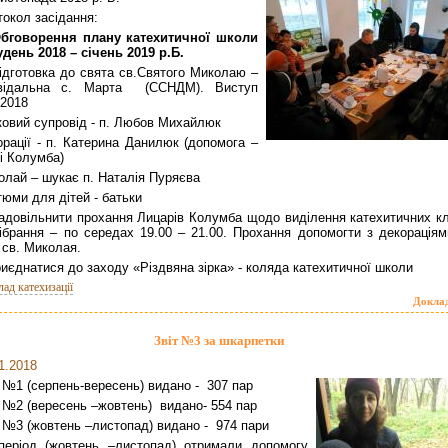
токол засідання:
Об
говорення плану
катехитичної
школи
удень 2018 – січень 2019
р.Б
.
Підготовка до свята св.Святого Миколаю –
овідальна с. Марта (ССНДМ). Виступ
.2018
ковий супровід - п. Любов Михайлюк
орації - п. Катерина Данилюк (допомога –
і Колумба)
олай – шукає п. Наталія Пуряєва
юми для дітей - батьки
Задовільнити прохання Лицарів Колумба щодо виділення катехитичних кл
ібрання – по середах 19.00 – 21.00. Прохання допомогти з декораціям
 св. Миколая.
иєднатися до заходу «Різдвяна зірка» - коляда катехитичної школи
лад катехизації
Докла
Звіт №3 за шкарпетки
1.2018
 №1 (серпень-вересень) видано - 307 пар
т №2 (вересень –жовтень) видано- 554 пар
т №3 (жовтень –листопад) видано - 974 пари
період (жовтень –листопад) отримали допомогу