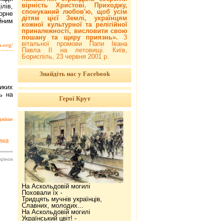
вірність Христові. Приходжу,
лів,
спонуканий любов'ю, щоб усім
орне
дітям цієї Землі, українцям
йним
кожної культурної та релігійної
приналежності, висловити свою
пошану та щиру приязнь».
З
вітальної промови Папи Івана
a.org/
Павла ІІ на летовищі. Київ,
Бориспіль, 23 червня 2001 р.
Знайдіть нас у Facebook
ликих
ь на
Герої Крут
дніше
968
орінок
На Аскольдовій могилі
Поховали їх -
Тридцять мучнів українців,
Славних, молодих...
На Аскольдовій могилі
Український цвіт! -