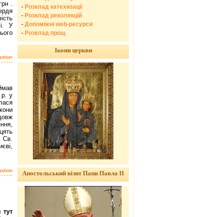
рн .
-
Розклад катехизації
ердя
-
Розклад реколекцій
ість
-
Допоміжні web-ресурси
і. У
ього
-
Розклад прощ
Ікони церкви
дніше
ймав
 р. у
лася
ікони
довж
ння,
цять
 Св.
єві,
дніше
Апостольський візит Папи Павла ІІ
 тут