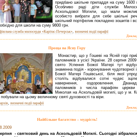
придбано шкільне приладдя на суму 1600 г
Особливо раді діти служби Милос
Аскольдової Могили, що мали можлив
особисто вибрати для себе шкільні реч
шкільний портфелик покладено зошитів і вс
обхідно для школи на суму 9800 грн.
,
фіяльна служба милосердя «Карітас-Печерськ»
визначні події парафії
Докла
Проща на Ясну Гору
Монастир, що у Гошеві на Ясній горі при
паломників з усієї України. 28 серпня 2009
свято Успення Божої Матері тут відбу
знаменна подія - коронування чудотворної 
Божої Матері Гошівської, біля якої упро
століть відбувалися сотні чудес зціле
навернення, оздоровлення. Дванад
паломників з числа парафіян церкви
Миколая на Аскольдовій могилі, що у м. Ки
 побували на цьому величному святі духовності та віри.
,
архів
визначні події парафії
Докла
Найбільше багатство – мудрість!
8.2009
серпня - святковий день на Аскольдовій Могилі. Сьогодні зібралося