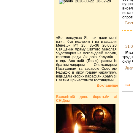
супро
висел
вста
спрот
Газе
«Бо голодував Я, і ви дали мені
їсти... був недужим і ви відвідали
Мене...» Мт 25: 35-36 20.03.20
31.0
Священик Храму Святого Миколая
Міс
Чудотворця на Аскольдовій Могилі,
трудн
капелан ради Лицарів Колумба -
отець Анатолій (Тесля) разом із
силу 
братом-лицарем Олександром
За к
Пастуховим та сестрою Орестою
Редькою в лиху годину карантину,
відвідали хворих парафіян Храму зі
Святим Причастям та гостинцями.
954
Докладніше
Всесвітній день боротьби зі
СНІДом