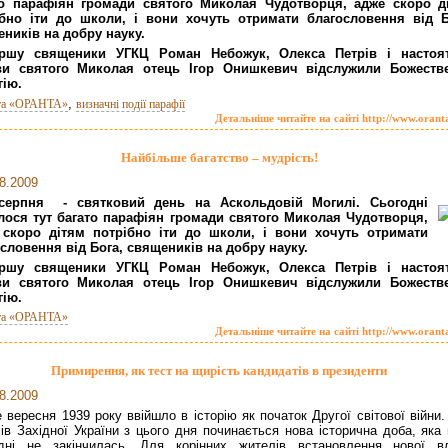
то парафіян громади святого Миколая Чудотворця, адже скоро д
ібно іти до школи, і вони хочуть отримати благословення від Б
ників на добру науку.
ршу священики УГКЦ Роман Небожук, Олекса Петрів і настоя
ви святого Миколая отець Ігор Онишкевич відслужили Божеств
гію.
,
та «ОРАНТА»
визначні події парафії
Детальніше читайте на сайті http://www.orant
Найбільше багатство – мудрість!
8.2009
серпня - святковий день на Аскольдовій Могилі. Сьогодні
лося тут багато парафіян громади святого Миколая Чудотворця,
 скоро дітям потрібно іти до школи, і вони хочуть отримати
словення від Бога, священиків на добру науку.
ршу священики УГКЦ Роман Небожук, Олекса Петрів і настоя
ви святого Миколая отець Ігор Онишкевич відслужили Божеств
гію.
та «ОРАНТА»
Детальніше читайте на сайті http://www.orant
Примирення, як тест на щирість кандидатів в президенти
8.2009
 вересня 1939 року ввійшло в історію як початок Другої світової війни
ів Західної України з цього дня починається нова історична доба, яка 
одні не закінчилась. Для корінних жителів встановлення нової в