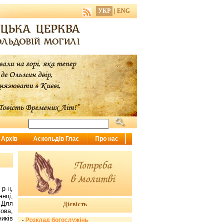
УКР
|
ENG
Архів
Аскольдів Глас
Про нас
р-н,
нці,
 Для
Дієвість
ова,
иків
-
Розклад богослужінь