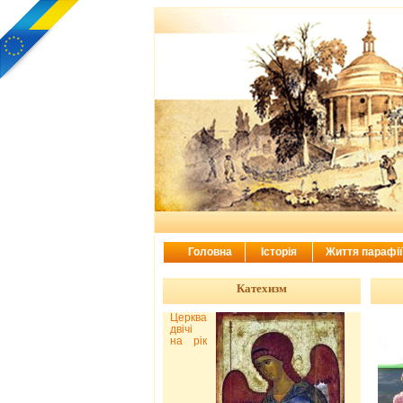
Головна
Історія
Життя парафі
Катехизм
Церква
двічі
на рік