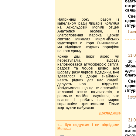
бага
потр
свяще
Спе
Наприкінці року разом із
церк
капеланом ради Лицарів Колумба
Літур
на Аскольдовій Могилі отцем
Анатолієм Теслею, із
Газе
благословення пароха церкви
святого Миколая Мирлікійських
чудотворця о. Ігоря Онишкевича,
ми відвідали недужих парафіян
нашого храму.
31.0
Кожен дім, поріг якого ми
переступали, відразу
30 
наповнювався атмосферою світла,
зібра
радості та любові. Дивно, але
адже
щоразу разу чергові відвідини, вже
благо
здавалося б добре знайомих,
навіть рідних для нас людей,
Спе
дарують нові відкриття!
церк
Усвідомлюєш, що це не є звичайні,
Літур
«планові візити ввічливості», а
реальне месійне служіння, яке
Газе
власне і робить нас мирян
справжніми християнами. Тільки
жертвуючи набуваєш.
Докладніше
31.0
«... був недужим і ви відвідали
1-ше
Мене...»
жител
сьог