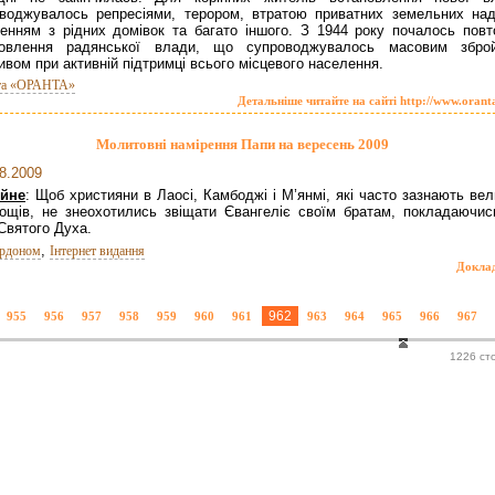
воджувалось репресіями, терором, втратою приватних земельних наді
енням з рідних домівок та багато іншого. З 1944 року почалось повт
новлення радянської влади, що супроводжувалось масовим збро
ивом при активній підтримці всього місцевого населення.
та «ОРАНТА»
Детальніше читайте на сайті http://www.orant
Молитовні намірення Папи на вересень 2009
8.2009
ійне
: Щоб християни в Лаосі, Камбоджі і М’янмі, які часто зазнають ве
ощів, не знеохотились звіщати Євангеліє своїм братам, покладаючис
Святого Духа.
,
ордоном
Інтернет видання
Докла
962
955
956
957
958
959
960
961
963
964
965
966
967
1226 ст