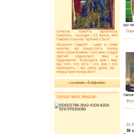
що не
Пара
почитає пам’ять архангела
Гавриїла - сьогодні і 13 липня. Ім’я
Гавриїл означає "кріпкий у Бозі".
Архангел Гавриїл - один із семи
ангелів, які предстоять перед
престолом Божим, і про яких згадує
святий євангелист Іван в
Одкровенні: "Благодать вам і мир
від того, хто єсть і хто був і хто
приходить; і від сімох духів, які -
перед престолом його".
служіння «Епіфанія»
також
СЕРЦЯ ЛІКУЄ ЛЮБОВ!
Фото
31.0
30 