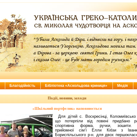
ї
Благодійність
Бібліотека «Аскольдова криниця»
Медія
Події, новини, заходи
«Шкільний портфелик» наповнюється
Для дітей с. Воскресінці, Коломиївсько 
що потерпіли від повені придбано ра
спортивна форма, ручки, зошити.
прийомної сім‘ї Елли Кібзи з Іванк
Бориспільського р-н. для двох першокласн