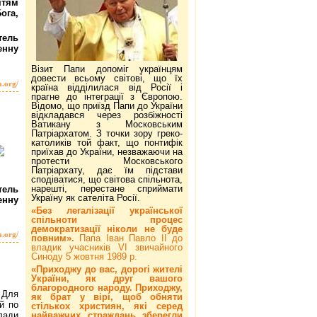
ітям
ога,
тель
енну
Візит Папи допоміг українцям
довести всьому світові, що їх
a.org/
країна відділилася від Росії і
прагне до інтеграції з Європою.
Відомо, що приїзд Папи до України
відкладався через розбіжності
Ватикану з Московським
Патріархатом. З точки зору греко-
католиків той факт, що понтифік
приїхав до України, незважаючи на
протести Московського
Патріархату, дає їм підстави
сподіватися, що світова спільнота,
нарешті, перестане сприймати
тель
Україну як сателіта Росії.
енну
«Без легалізації української
спільноти процес
демократизації ніколи не буде
a.org/
повним».
Папа Іван Павло ІІ до
владик учасників VI звичайного
Синоду 5 жовтня 1989 р.
«Приходжу до вас, дорогі жителі
України, як друг вашого
благородного народу. Приходжу,
. Для
як брат у вірі, щоб обняти
й по
стількох християн, які серед
найважчих страждань зберегли
лади