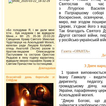
Святослав під час 
з Літургією Василія
в Патріаршому соборі 
Воскресіння, освячуючи, 
миро, яке згодом пошири
Церкві, з’єднає його з в
«Бо голодував Я, і ви дали мені
Так благодать Святого Д
їсти... був недужим і ви відвідали
Другої світової війни, п
Мене...» Мт 25: 35-36 20.03.20
Священик Храму Святого Миколая
у російсько-українській вій
Чудотворця на Аскольдовій Могилі,
капелан ради Лицарів Колумба -
отець Анатолій (Тесля) разом із
Газета «ОРАНТА»
братом-лицарем Олександром
Пастуховим та сестрою Орестою
Де
Редькою в лиху годину карантину,
відвідали хворих парафіян Храму зі
Святим Причастям та гостинцями.
З Днем наро
Докладніше
1 травня виповнюється
Івану Гамкалу - видатн
Всесвітній день боротьби зі
СНІДом
диригенту, педагогу,
громадському діячу, н
України, парафіянину цер
Аскольдовій могилі.
"Дякую Богові, що д
займатися улюбленою спра