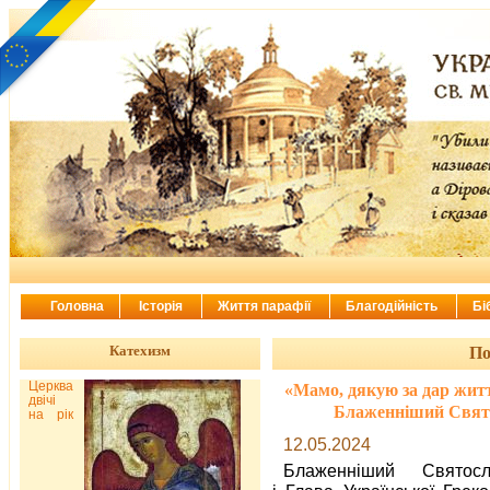
Головна
Історія
Життя парафії
Благодійність
Бі
Катехизм
По
Церква
«Мамо, дякую за дар жит
двічі
Блаженніший Святос
на рік
12.05.2024
Блаженніший Святос