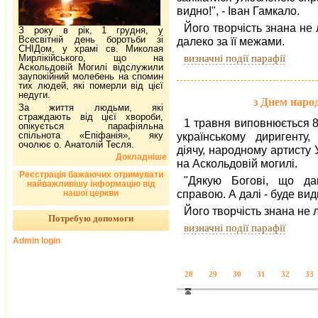
видно!", - Іван Гамкало.
Його творчість знана не 
З року в рік, 1 грудня, у
Всесвітній день боротьби зі
далеко за її межами.
СНІДом, у храмі св. Миколая
визначні події парафії
Мирлікійського, що на
Аскольдовій Могилі відслужили
заупокійний молебень на спомин
тих людей, які померли від цієї
недуги.
з Днем наро
За життя людьми, які
страждають від цієї хвороби,
1 травня виповнюється 8
опікується парафіяльна
спільнота «Епіфанія», яку
українському диригенту,
очолює о. Анатолій Тесля.
діячу, народному артисту
Докладніше
на Аскольдовій могилі.
Реєстрація бажаючих отримувати
"Дякую Богові, що да
найважливішу інформацію від
справою. А далі - буде видн
нашої церкви
Його творчість знана не л
Потребую допомоги
визначні події парафії
Admin login
28
29
30
31
32
33