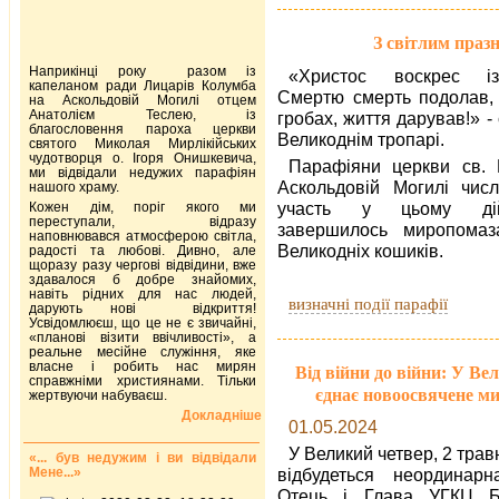
З світлим праз
Наприкінці року разом із
«Христос воскрес і
капеланом ради Лицарів Колумба
Смертю смерть подолав, 
на Аскольдовій Могилі отцем
Анатолієм Теслею, із
гробах, життя дарував!» - 
благословення пароха церкви
Великоднім тропарі.
святого Миколая Мирлікійських
чудотворця о. Ігоря Онишкевича,
Парафіяни церкви св.
ми відвідали недужих парафіян
Аскольдовій Могилі чис
нашого храму.
участь у цьому дій
Кожен дім, поріг якого ми
переступали, відразу
завершилось миропомаз
наповнювався атмосферою світла,
Великодніх кошиків.
радості та любові. Дивно, але
щоразу разу чергові відвідини, вже
здавалося б добре знайомих,
навіть рідних для нас людей,
визначні події парафії
дарують нові відкриття!
Усвідомлюєш, що це не є звичайні,
«планові візити ввічливості», а
реальне месійне служіння, яке
власне і робить нас мирян
Від війни до війни: У В
справжніми християнами. Тільки
єднає новоосвячене мир
жертвуючи набуваєш.
Докладніше
01.05.2024
У Великий четвер, 2 трав
«... був недужим і ви відвідали
Мене...»
відбудеться неординар
Отець і Глава УГКЦ Б