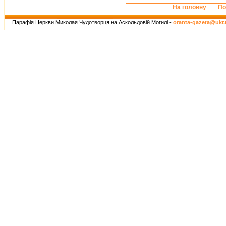
На головну
По
Парафія Церкви Миколая Чудотворця на Аскольдовій Могилі -
oranta-gazeta@ukr.