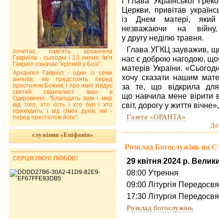
і Глава Української Греко
Церкви, привітав українс
із Днем матері, який 
незважаючи на війну,
у другу неділю травня.
Глава УГКЦ зауважив, що
почитає пам’ять архангела
Гавриїла - сьогодні і 13 липня. Ім’я
нас є доброю нагодою, щ
Гавриїл означає "кріпкий у Бозі".
матерів України. «Сьогодні
Архангел Гавриїл - один із семи
хочу сказати нашим мате
ангелів, які предстоять перед
престолом Божим, і про яких згадує
за те, що відкрила для
святий євангелист Іван в
що навчила мене вірити 
Одкровенні: "Благодать вам і мир
світ, дорогу у життя вічне
від того, хто єсть і хто був і хто
приходить; і від сімох духів, які -
Газета «ОРАНТА»
перед престолом його".
Де
служіння «Епіфанія»
Розклад Богослужінь на С
СЕРЦЯ ЛІКУЄ ЛЮБОВ!
29 квітня 2024 р. Велик
08:00 Утрення
09:00 Літургія Передосвя
17:30 Літургія Передосв
Розклад богослужінь