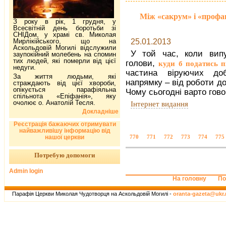
Між «сакрум» і «профан
З року в рік, 1 грудня, у
Всесвітній день боротьби зі
СНІДом, у храмі св. Миколая
25.01.2013
Мирлікійського, що на
Аскольдовій Могилі відслужили
У той час, коли вип
заупокійний молебень на спомин
тих людей, які померли від цієї
голови,
куди б податись п
недуги.
частина віруючих до
За життя людьми, які
напрямку – від роботи до
страждають від цієї хвороби,
опікується парафіяльна
Чому сьогодні варто гово
спільнота «Епіфанія», яку
очолює о. Анатолій Тесля.
Інтернет видання
Докладніше
Реєстрація бажаючих отримувати
найважливішу інформацію від
нашої церкви
770
771
772
773
774
775
Потребую допомоги
Admin login
На головну
По
Парафія Церкви Миколая Чудотворця на Аскольдовій Могилі -
oranta-gazeta@ukr.