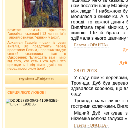
нам послати нашу Марійку 
між люди!" І набожною бу
молилася з книжечки. А вж
городі, то кожної днини 
Виплітала гарні віночки,
почитає пам’ять архангела
живою. Ще й брала з с
Гавриїла - сьогодні і 13 липня. Ім’я
Гавриїл означає "кріпкий у Бозі".
здіймала з нього шапчину 
Архангел Гавриїл - один із семи
Газета «ОРАНТА»
ангелів, які предстоять перед
Де
престолом Божим, і про яких згадує
святий євангелист Іван в
Одкровенні: "Благодать вам і мир
від того, хто єсть і хто був і хто
Дуб 
приходить; і від сімох духів, які -
перед престолом його".
28.01.2013
У саду поміж деревами,
служіння «Епіфанія»
Троянда. Дуб був дерево
здавалося короною, що в
СЕРЦЯ ЛІКУЄ ЛЮБОВ!
саду.
Троянда мала лише сте
гострими колючками. Вигля
Міцний Дуб кепкував з
нікчемна колюча галузка!»
Газета «ОРАНТА»