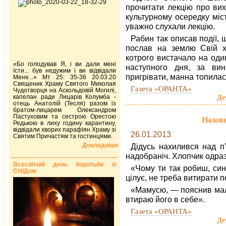
прочитати лекцію про вих
культурному осередку міст
уважно слухали лекцію.
Рабин так описав події,
послав на землю Свій хл
котрого вистачало на оди
«Бо голодував Я, і ви дали мені
наступного дня, за вин
їсти... був недужим і ви відвідали
пригрівати, манна топилася
Мене...» Мт 25: 35-36 20.03.20
Священик Храму Святого Миколая
Газета «ОРАНТА»
Чудотворця на Аскольдовій Могилі,
капелан ради Лицарів Колумба -
Де
отець Анатолій (Тесля) разом із
братом-лицарем Олександром
Пастуховим та сестрою Орестою
Назовн
Редькою в лиху годину карантину,
відвідали хворих парафіян Храму зі
26.01.2013
Святим Причастям та гостинцями.
Докладніше
Дідусь нахилився над п’
надобраніч. Хлопчик одраз
Всесвітній день боротьби зі
«Чому ти так робиш, си
СНІДом
цілує, не треба витирати п
«Мамусю, — пояснив мал
втираю його в себе».
Газета «ОРАНТА»
Де