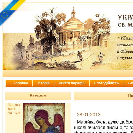
Головна
Історія
Життя парафії
Благодійність
Бі
Катехизм
По
Церква
двічі
на рік
28.01.2013
Марійка була дуже добро
школі вчилася пильно та 
тішилася нею та казала, б