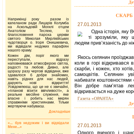
Де
СКАРБ 
Наприкінці року разом із
капеланом ради Лицарів Колумба
27.01.2013
на Аскольдовій Могилі отцем
Анатолієм Теслею, із
Одна історія, яку 
благословення пароха церкви
ті зрозуміли, яку
святого Миколая Мирлікійських
людям прив’язаність до ні
чудотворця о. Ігоря Онишкевича,
ми відвідали недужих парафіян
нашого храму.
Кожен дім, поріг якого ми
Якось селянин проїзджав 
переступали, відразу
коли в горі відкривався в
наповнювався атмосферою світла,
радості та любові. Дивно, але
скарби, і кожен, хто хотів
щоразу разу чергові відвідини, вже
самоцвітів. Селянин у
здавалося б добре знайомих,
навіть рідних для нас людей,
набивати коштовностями с
дарують нові відкриття!
Він добре пам’ятав ле
Усвідомлюєш, що це не є звичайні,
«планові візити ввічливості», а
відкривається на дуже кор
реальне месійне служіння, яке
Газета «ОРАНТА»
власне і робить нас мирян
справжніми християнами. Тільки
Де
жертвуючи набуваєш.
Докладніше
«... був недужим і ви відвідали
27.01.2013
Мене...»
Одного вченого і шан