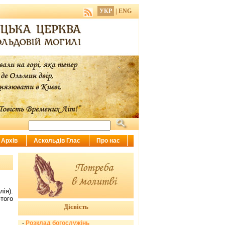
УКР
|
ENG
Архів
Аскольдів Глас
Про нас
ія).
того
Дієвість
-
Розклад богослужінь