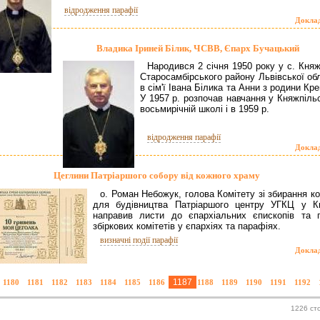
відродження парафії
Докла
Владика Іриней Білик, ЧСВВ, Єпарх Бучацький
Народився 2 січня 1950 року у с. Княж
Старосамбірського району Львівської об
в сім'ї Івана Білика та Анни з родини Кре
У 1957 р. розпочав навчання у Княжпіль
восьмирічній школі і в 1959 р.
відродження парафії
Докла
Цеглини Патріаршого собору від кожного храму
о. Роман Небожук, голова Комітету зі збирання к
для будівництва Патріаршого центру УГКЦ у Ки
направив листи до єпархіальних єпископів та г
збіркових комітетів у єпархіях та парафіях.
визначні події парафії
Докла
1187
1180
1181
1182
1183
1184
1185
1186
1188
1189
1190
1191
1192
1226 ст