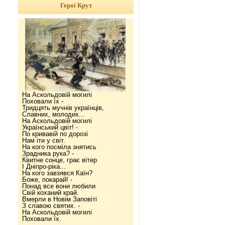
Герої Крут
На Аскольдовій могилі
Поховали їх -
Тридцять мучнів українців,
Славних, молодих...
На Аскольдовій могилі
Український цвіт! -
По кривавій по дорозі
Нам іти у світ.
На кого посміла знятись
Зрадника рука? -
Квитне сонце, грає вітер
І Дніпро-ріка...
На кого завзявся Каїн?
Боже, покарай! -
Понад все вони любили
Свій коханий край.
Вмерли в Новім Заповіті
З славою святих. -
На Аскольдовій могилі
Поховали їх.