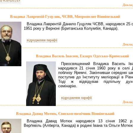
та «ОРАНТА»
Докла
Владика Лаврентій Гуцуляк, ЧСВВ, Митрополит Вінніпезький
Владика Лаврентій Данило Гуцуляк ЧСВВ, народився 25 с
1951 року у Верноні (Британська Колумбія, Канада).
відродження парафії
Докла
Владика Василь Івасюк, Екзарх Одесько-Кримський
Преосвященний Владика Василь Ів
народився 21 січня 1960 року в селі 
поблизу Яремчі. Закінчивши середню шк
поступив до Інституту меліорації в Рів
Тоді ж відвідував підпільну дух
семінарію.
відродження парафії
Докла
Владика Давид Мотюк, Єпископ-помічник Вінніпезький
Владика Давид Мотюк народився 13 січня 1962 р
Верґевіль (Алберта, Канада) в родині Івана та Ольги Мотюк