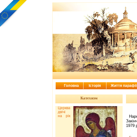
Головна
Історія
Життя парафі
Катехизм
Церква
двічі
на рік
Нар
Закін
1979 