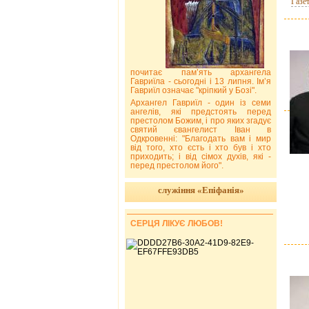
Газе
почитає пам’ять архангела
Гавриїла - сьогодні і 13 липня. Ім’я
Гавриїл означає "кріпкий у Бозі".
Архангел Гавриїл - один із семи
ангелів, які предстоять перед
престолом Божим, і про яких згадує
святий євангелист Іван в
Одкровенні: "Благодать вам і мир
від того, хто єсть і хто був і хто
приходить; і від сімох духів, які -
перед престолом його".
служіння «Епіфанія»
СЕРЦЯ ЛІКУЄ ЛЮБОВ!