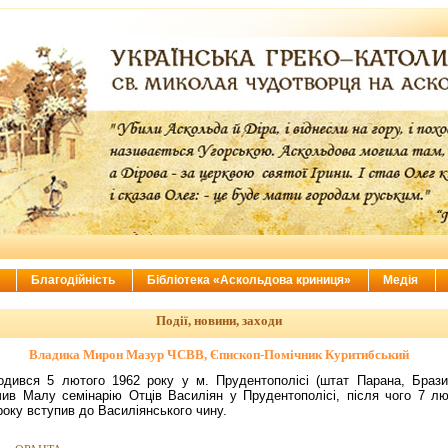
ї
Благодійність
Бібліотека «Аскольдова криниця»
Медія
Події, новини, заходи
Владика Мирон Мазур ЧСВВ, Єпископ-Помічник Куритибський
одився 5 лютого 1962 року у м. Прудентополісі (штат Парана, Бразил
чив Малу семінарію Отців Василіян у Прудентополісі, після чого 7 лю
року вступив до Василіянського чину.