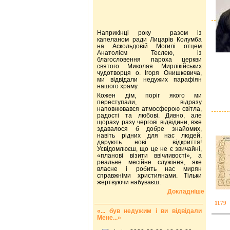
Наприкінці року разом із
капеланом ради Лицарів Колумба
на Аскольдовій Могилі отцем
Анатолієм Теслею, із
благословення пароха церкви
святого Миколая Мирлікійських
чудотворця о. Ігоря Онишкевича,
ми відвідали недужих парафіян
нашого храму.
Кожен дім, поріг якого ми
переступали, відразу
наповнювався атмосферою світла,
радості та любові. Дивно, але
щоразу разу чергові відвідини, вже
здавалося б добре знайомих,
навіть рідних для нас людей,
дарують нові відкриття!
Усвідомлюєш, що це не є звичайні,
«планові візити ввічливості», а
реальне месійне служіння, яке
власне і робить нас мирян
справжніми християнами. Тільки
жертвуючи набуваєш.
Докладніше
1179
«... був недужим і ви відвідали
Мене...»