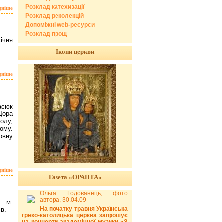
-
Розклад катехизації
дніше
-
Розклад реколекцій
-
Допоміжні web-ресурси
-
Розклад прощ
ічня
Ікони церкви
дніше
асюк
Дора
олу,
ному.
овну
дніше
Газета «ОРАНТА»
Ольга Годованець, фото
автора, 30.04.09
. м.
На початку травня Українська
ів.
греко-католицька церква запрошує
на концерти академічної музики «З