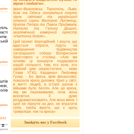
вірою і любов'ю».
дніше
Івано-Франківськ, Тернопіль, Львів,
Київ та Одеса готуються почути
зірок світової та української
оперної сцени Вікторію Лук'янець,
братів Петра та Павла Приймаків,
піль
Наталю та Галину Дацько,
ласті
академічний камерний оркестр
«Harmonia Nobile»...
нтів.
ській
Цей проект благодійний. І кошти, що
вдасться зібрати, підуть на
завершення будівництва
патріаршого собору Воскресіння
Христового у столиці. «Але ми
хочемо ці концерти подарувати
дніше
нашій спільноті, тим, хто хоче, хто
здібний цим скористатися, - каже
Глава УГКЦ Кардинал Любомир
Гузар. - Бо криза, крім фінансової,
показала кризу духовну. Криз у світі,
оштів
в житті людей, в історії разом з
єві,
війнами було безліч. Але ця криза,
олів
яку ми переживаємо, хоча вона
всесвітня, її дуже
роздраматизовують. Але вона мине. І
щоб не пірнути на дно, не втратити
дніше
себе, треба вірити, що є щось
триваліше, ніж та криза».
1193
Знайдіть нас у Facebook
орінок