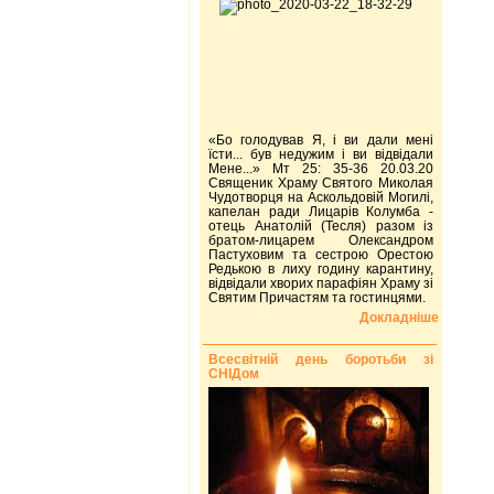
«Бо голодував Я, і ви дали мені
їсти... був недужим і ви відвідали
Мене...» Мт 25: 35-36 20.03.20
Священик Храму Святого Миколая
Чудотворця на Аскольдовій Могилі,
капелан ради Лицарів Колумба -
отець Анатолій (Тесля) разом із
братом-лицарем Олександром
Пастуховим та сестрою Орестою
Редькою в лиху годину карантину,
відвідали хворих парафіян Храму зі
Святим Причастям та гостинцями.
Докладніше
Всесвітній день боротьби зі
СНІДом