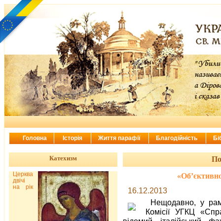
Головна
Історія
Життя парафії
Благодійність
Бі
Катехизм
По
Церква
«Об’єктивно
двічі
на рік
16.12.2013
Нещодавно, у рамк
Комісії УГКЦ «Спр
відомий італійський фа