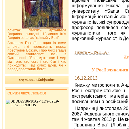
інформування Нікола Гр
університету «Santa C
Інформаційної італійської
журналістів, які супровод
професор поділився сво
почитає пам’ять архангела
журналістики і того, як
Гавриїла - сьогодні і 13 липня. Ім’я
Гавриїл означає "кріпкий у Бозі".
церковний журналіст, із 
Архангел Гавриїл - один із семи
ангелів, які предстоять перед
престолом Божим, і про яких згадує
Газета «ОРАНТА»
святий євангелист Іван в
Де
Одкровенні: "Благодать вам і мир
від того, хто єсть і хто був і хто
приходить; і від сімох духів, які -
перед престолом його".
У Росії злякалис
16.12.2013
служіння «Епіфанія»
Книжку митрополита Анд
Росії екстремістською 
СЕРЦЯ ЛІКУЄ ЛЮБОВ!
екстремістських матеріа
посиланням на російський
Наприкінці листопада 20
2087 Федерального списку
там 4 жовтня 2013 р. Це 
"Правдива Вiра" (Люблін,