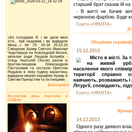
старший брат сказав їй на 
- В житті не бачив зе
червоною фарбою. Буде к
Газета «ОРАНТА»
Де
«Бо голодував Я, і ви дали мені
їсти... був недужим і ви відвідали
Мільйони українців
Мене...» Мт 25: 35-36 20.03.20
Священик Храму Святого Миколая
15.12.2013
Чудотворця на Аскольдовій Могилі,
капелан ради Лицарів Колумба -
Місто в місті. За
отець Анатолій (Тесля) разом із
на живий урбан
братом-лицарем Олександром
Пастуховим та сестрою Орестою
населення якого співмі
Редькою в лиху годину карантину,
території справно о
відвідали хворих парафіян Храму зі
навчають, розважають і 
Святим Причастям та гостинцями.
Докладніше
Літургії, сповідають, пі
Газета «ОРАНТА»
Всесвітній день боротьби зі
Де
СНІДом
Ярмаро
14.12.2013
Одного разу диявол вла
зброю та найвишуканіші і