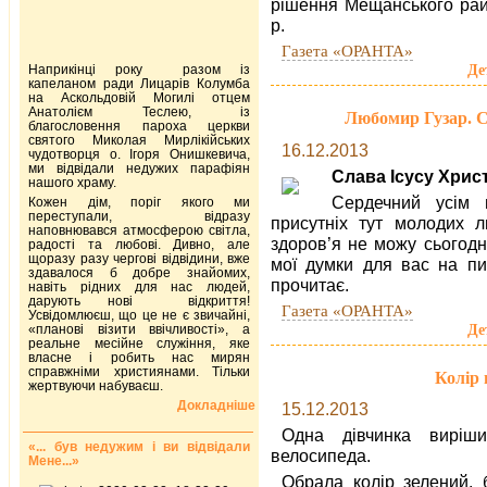
рішення Мещанського рай
р.
Газета «ОРАНТА»
Де
Наприкінці року разом із
капеланом ради Лицарів Колумба
на Аскольдовій Могилі отцем
Анатолієм Теслею, із
Любомир Гузар. С
благословення пароха церкви
святого Миколая Мирлікійських
16.12.2013
чудотворця о. Ігоря Онишкевича,
ми відвідали недужих парафіян
Слава Ісусу Хрис
нашого храму.
Сердечний усім 
Кожен дім, поріг якого ми
переступали, відразу
присутніх тут молодих л
наповнювався атмосферою світла,
здоров’я не можу сьогодн
радості та любові. Дивно, але
щоразу разу чергові відвідини, вже
мої думки для вас на пи
здавалося б добре знайомих,
прочитає.
навіть рідних для нас людей,
дарують нові відкриття!
Газета «ОРАНТА»
Усвідомлюєш, що це не є звичайні,
Де
«планові візити ввічливості», а
реальне месійне служіння, яке
власне і робить нас мирян
справжніми християнами. Тільки
Колір 
жертвуючи набуваєш.
Докладніше
15.12.2013
Одна дівчинка виріш
«... був недужим і ви відвідали
велосипеда.
Мене...»
Обрала колір зелений,