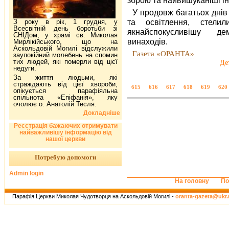
У продовж багатьох днів
та освітлення, стели
З року в рік, 1 грудня, у
Всесвітній день боротьби зі
якнайспокусливішу де
СНІДом, у храмі св. Миколая
винаходів.
Мирлікійського, що на
Аскольдовій Могилі відслужили
Газета «ОРАНТА»
заупокійний молебень на спомин
тих людей, які померли від цієї
Де
недуги.
За життя людьми, які
страждають від цієї хвороби,
615
616
617
618
619
620
опікується парафіяльна
спільнота «Епіфанія», яку
очолює о. Анатолій Тесля.
Докладніше
Реєстрація бажаючих отримувати
найважливішу інформацію від
нашої церкви
Потребую допомоги
Admin login
На головну
По
Парафія Церкви Миколая Чудотворця на Аскольдовій Могилі -
oranta-gazeta@ukr.