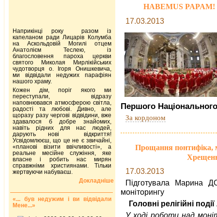
HABEMUS PAPAM!
17.03.2013
Наприкінці року разом із
капеланом ради Лицарів Колумба
на Аскольдовій Могилі отцем
Анатолієм Теслею, із
благословення пароха церкви
святого Миколая Мирлікійських
чудотворця о. Ігоря Онишкевича,
ми відвідали недужих парафіян
нашого храму.
Кожен дім, поріг якого ми
переступали, відразу
наповнювався атмосферою світла,
Першого Національного
радості та любові. Дивно, але
щоразу разу чергові відвідини, вже
За кордоном
здавалося б добре знайомих,
навіть рідних для нас людей,
дарують нові відкриття!
Усвідомлюєш, що це не є звичайні,
Прощання понтифіка, м
«планові візити ввічливості», а
реальне месійне служіння, яке
Хрещенн
власне і робить нас мирян
справжніми християнами. Тільки
17.03.2013
жертвуючи набуваєш.
Докладніше
Підготувала Марина Д
моніторингу
«... був недужим і ви відвідали
Головні релігійні поді
Мене...»
У ході роботи над мон