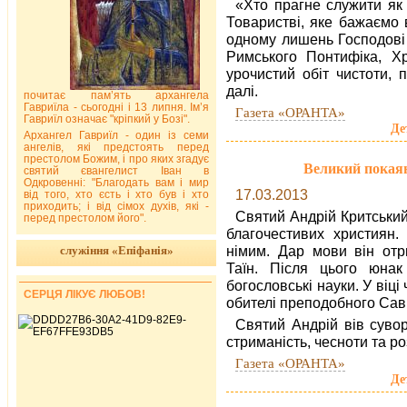
«Хто прагне служити як
Товаристві, яке бажаємо 
одному лишень Господові 
Римського Понтифіка, Хр
урочистий обіт чистоти, 
далі.
почитає пам’ять архангела
Гавриїла - сьогодні і 13 липня. Ім’я
Газета «ОРАНТА»
Гавриїл означає "кріпкий у Бозі".
Де
Архангел Гавриїл - один із семи
ангелів, які предстоять перед
престолом Божим, і про яких згадує
Великий покая
святий євангелист Іван в
Одкровенні: "Благодать вам і мир
17.03.2013
від того, хто єсть і хто був і хто
приходить; і від сімох духів, які -
Святий Андрій Критський 
перед престолом його".
благочестивих християн.
німим. Дар мови він отр
служіння «Епіфанія»
Таїн. Після цього юна
богословські науки. У віці
СЕРЦЯ ЛІКУЄ ЛЮБОВ!
обителі преподобного Сави
Святий Андрій вів сувор
стриманість, чесноти та р
Газета «ОРАНТА»
Де