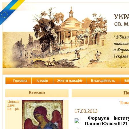
Головна
Історія
Життя парафії
Благодійність
Бі
Катехизм
По
Церква
Това
двічі
на рік
17.03.2013
Формула Інстит
Папою Юлієм ІІІ 21