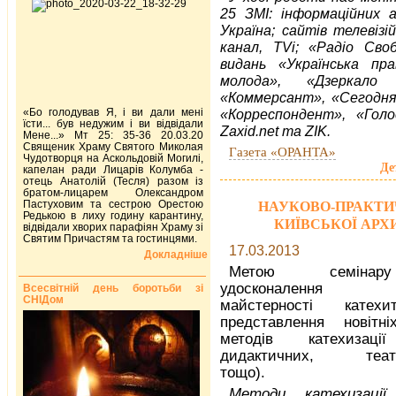
25 ЗМІ: інформаційних а
Україна; сайтів телевіз
канал, TVi; «Радіо Своб
видань «Українська пра
молода», «Дзеркало 
«Коммерсант», «Сегодня»
«Бо голодував Я, і ви дали мені
«Корреспондент», «Голос
їсти... був недужим і ви відвідали
Zaxid.net та ZIK.
Мене...» Мт 25: 35-36 20.03.20
Священик Храму Святого Миколая
Газета «ОРАНТА»
Чудотворця на Аскольдовій Могилі,
Де
капелан ради Лицарів Колумба -
отець Анатолій (Тесля) разом із
братом-лицарем Олександром
Пастуховим та сестрою Орестою
НАУКОВО-ПРАКТИ
Редькою в лиху годину карантину,
КИЇВСЬКОЇ АРХИ
відвідали хворих парафіян Храму зі
Святим Причастям та гостинцями.
17.03.2013
Докладніше
Метою семіна
удосконалення пед
Всесвітній день боротьби зі
СНІДом
майстерності катех
представлення новітн
методів катехизації
дидактичних, театр
тощо).
Методи катехизаці