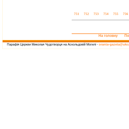
751
752
753
754
755
756
На головну
По
Парафія Церкви Миколая Чудотворця на Аскольдовій Могилі -
oranta-gazeta@ukr.