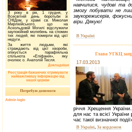
навчилися, чудові та д
змогу побувати не лиш
З року в рік, 1 грудня, у
звукорежисерів, фокусни
Всесвітній день боротьби зі
СНІДом, у храмі св. Миколая
віри. Дякую!
Мирлікійського, що на
Аскольдовій Могилі відслужили
заупокійний молебень на спомин
В Україні
тих людей, які померли від цієї
недуги.
За життя людьми, які
страждають від цієї хвороби,
опікується парафіяльна
Глава УГКЦ запр
спільнота «Епіфанія», яку
очолює о. Анатолій Тесля.
17.03.2013
Докладніше
Реєстрація бажаючих отримувати
найважливішу інформацію від
нашої церкви
Потребую допомоги
Admin login
річчя Хрещення України
для нас та всієї України
час такої визначної події
,
В Україні
За кордоном