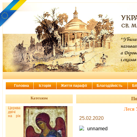
Головна
Історія
Життя парафії
Благодійність
Бі
Катехизм
По
Церква
Леся 
двічі
на рік
25.02.2020