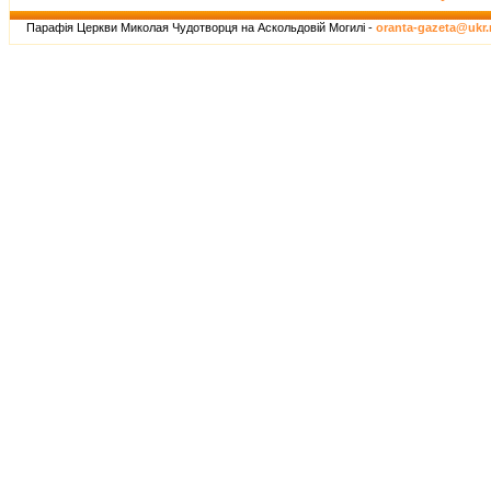
Парафія Церкви Миколая Чудотворця на Аскольдовій Могилі -
oranta-gazeta@ukr.