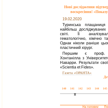
Нові дослідження підтв
воскресіння! «Показу
19.02.2020
Туринська плащаниц
найбільш досліджуваних 
світі. Її аналізув
гематологічно, хімічно та
Однак ніколи раніше цьо
пластичний хірург.
Першим є проф. 
Хонтанілла з Університетс
Наварри. Результати свої
«Scientia et Fides».
Газета «ОРАНТА»
Де
140
141
142
143
144
145
На головну
По