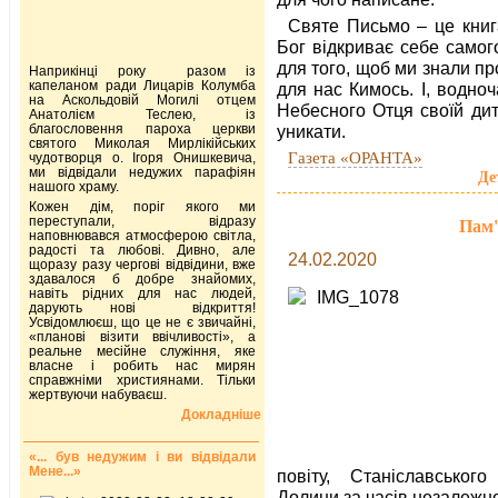
Святе Письмо – це книг
Бог відкриває себе самог
для того, щоб ми знали пр
Наприкінці року разом із
капеланом ради Лицарів Колумба
для нас Кимось. І, водноч
на Аскольдовій Могилі отцем
Небесного Отця своїй дит
Анатолієм Теслею, із
благословення пароха церкви
уникати.
святого Миколая Мирлікійських
Газета «ОРАНТА»
чудотворця о. Ігоря Онишкевича,
ми відвідали недужих парафіян
Де
нашого храму.
Кожен дім, поріг якого ми
переступали, відразу
Пам'
наповнювався атмосферою світла,
радості та любові. Дивно, але
24.02.2020
щоразу разу чергові відвідини, вже
здавалося б добре знайомих,
навіть рідних для нас людей,
дарують нові відкриття!
Усвідомлюєш, що це не є звичайні,
«планові візити ввічливості», а
реальне месійне служіння, яке
власне і робить нас мирян
справжніми християнами. Тільки
жертвуючи набуваєш.
Докладніше
«... був недужим і ви відвідали
Мене...»
повіту, Станіславськог
Долини за часів незалежно