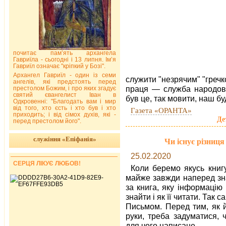
почитає пам’ять архангела
Гавриїла - сьогодні і 13 липня. Ім’я
Гавриїл означає "кріпкий у Бозі".
Архангел Гавриїл - один із семи
служити "незрячим" "гречко
ангелів, які предстоять перед
праця — служба народові.
престолом Божим, і про яких згадує
святий євангелист Іван в
був це, так мовити, наш б
Одкровенні: "Благодать вам і мир
від того, хто єсть і хто був і хто
Газета «ОРАНТА»
приходить; і від сімох духів, які -
Де
перед престолом його".
служіння «Епіфанія»
Чи існує різниц
25.02.2020
СЕРЦЯ ЛІКУЄ ЛЮБОВ!
Коли беремо якусь книг
майже завжди наперед зн
за книга, яку інформацію
знайти і як її читати. Так 
Письмом. Перед тим, як й
руки, треба задуматися, 
для чого написане.