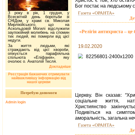
Христос є той, хто остат
Бог постає на людському с
Газета «ОРАНТА»
З року в рік, 1 грудня, у
Всесвітній день боротьби зі
Де
СНІДом, у храмі св. Миколая
Мирлікійського, що на
Аскольдовій Могилі відслужили
«Релігія антихриста – це
заупокійний молебень на спомин
тих людей, які померли від цієї
недуги.
За життя людьми, які
19.02.2020
страждають від цієї хвороби,
опікується парафіяльна
спільнота «Епіфанія», яку
очолює о. Анатолій Тесля.
Докладніше
Реєстрація бажаючих отримувати
найважливішу інформацію від
нашої церкви
Потребую допомоги
Церкву. Він сказав: “Хр
соціальне життя, нат
Admin login
Християнство закінчує
Подивіться на симптом
аморальність, загальна неч
Газета «ОРАНТА»
Де