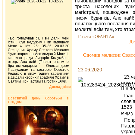
найбільший паводок за ос
триста населених пунк
магістралі, пошкоджені з
тисячі будинків. Але най
початку цього послання в
молитві всім тим, хто втра
Газета «ОРАНТА»
«Бо голодував Я, і ви дали мені
Де
їсти... був недужим і ви відвідали
Мене...» Мт 25: 35-36 20.03.20
Священик Храму Святого Миколая
Чудотворця на Аскольдовій Могилі,
Спомин молитви Святог
капелан ради Лицарів Колумба -
отець Анатолій (Тесля) разом із
братом-лицарем Олександром
23.06.2020
Пастуховим та сестрою Орестою
Редькою в лиху годину карантину,
23 ч
відвідали хворих парафіян Храму зі
Святим Причастям та гостинцями.
візит
Докладніше
Він по
Іван
Всесвітній день боротьби зі
слов'
СНІДом
1523 
мир у 
Попр
Павло
украї