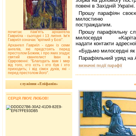
збірка на допомогу пост
повені в Західній Україні.
Прошу парафіян своє
милостиню до
постраждалим.
Прошу парафіяльну сл
почитає пам’ять архангела
Гавриїла - сьогодні і 13 липня. Ім’я
милосердя «Карітас-
Гавриїл означає "кріпкий у Бозі".
надати контакти адресно
Архангел Гавриїл - один із семи
ангелів, які предстоять перед
«Будьмо милосердні я
престолом Божим, і про яких згадує
святий євангелист Іван в
Парафіяльний уряд на 
Одкровенні: "Благодать вам і мир
визначні події парафії
від того, хто єсть і хто був і хто
приходить; і від сімох духів, які -
перед престолом його".
служіння «Епіфанія»
СЕРЦЯ ЛІКУЄ ЛЮБОВ!