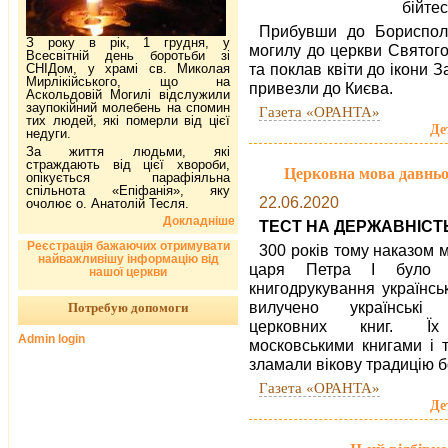
бійтес
Прибувши до Борисполя
З року в рік, 1 грудня, у
могилу до церкви Святого
Всесвітній день боротьби зі
та поклав квіти до ікони 
СНІДом, у храмі св. Миколая
Мирлікійського, що на
привезли до Києва.
Аскольдовій Могилі відслужили
заупокійний молебень на спомин
Газета «ОРАНТА»
тих людей, які померли від цієї
Де
недуги.
За життя людьми, які
страждають від цієї хвороби,
Церковна мова давньо
опікується парафіяльна
спільнота «Епіфанія», яку
22.06.2020
очолює о. Анатолій Тесля.
Докладніше
ТЕСТ НА ДЕРЖАВНІСТ
Реєстрація бажаючих отримувати
300 років тому наказом 
найважливішу інформацію від
царя Петра І було з
нашої церкви
книгодрукування українсь
вилучено українські
Потребую допомоги
церковних книг. Їх
Admin login
московськими книгами і 
зламали вікову традицію 
Газета «ОРАНТА»
Де