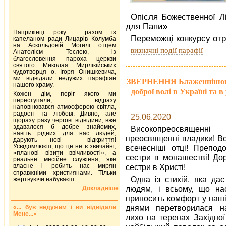
Опісля Божественної Лі
для Папи»
Наприкінці року разом із
Переможці конкурсу от
капеланом ради Лицарів Колумба
на Аскольдовій Могилі отцем
визначні події парафії
Анатолієм Теслею, із
благословення пароха церкви
святого Миколая Мирлікійських
чудотворця о. Ігоря Онишкевича,
ми відвідали недужих парафіян
ЗВЕРНЕННЯ Блаженнішог
нашого храму.
доброї волі в Україні та в
Кожен дім, поріг якого ми
переступали, відразу
наповнювався атмосферою світла,
радості та любові. Дивно, але
25.06.2020
щоразу разу чергові відвідини, вже
здавалося б добре знайомих,
Високопреосвящ
навіть рідних для нас людей,
преосвященні владики! Вс
дарують нові відкриття!
Усвідомлюєш, що це не є звичайні,
всечесніші отці! Преподо
«планові візити ввічливості», а
сестри в монашестві! Дор
реальне месійне служіння, яке
власне і робить нас мирян
сестри в Христі!
справжніми християнами. Тільки
Одна із стихій, яка да
жертвуючи набуваєш.
людям, і всьому, що на
Докладніше
приносить комфорт у наші
днями перетворилася н
«... був недужим і ви відвідали
Мене...»
лихо на теренах Західної