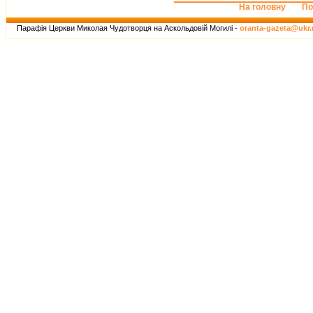
На головну
По
Парафія Церкви Миколая Чудотворця на Аскольдовій Могилі -
oranta-gazeta@ukr.