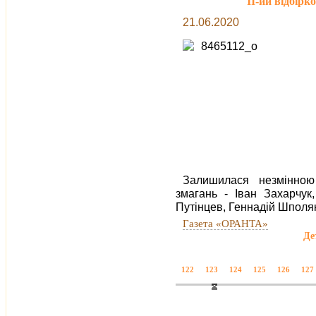
ІІ-ий відбірк
21.06.2020
Залишилася незмінною
змагань - Іван Захарчук
Путінцев, Геннадій Шполя
Газета «ОРАНТА»
Де
122
123
124
125
126
127