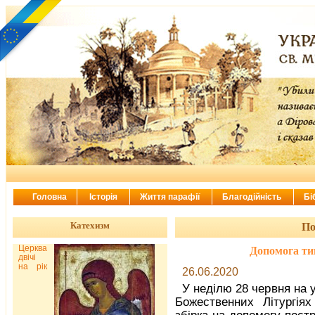
Головна
Історія
Життя парафії
Благодійність
Бі
Катехизм
По
Церква
Допомога тим
двічі
на рік
26.06.2020
У неділю 28 червня на 
Божественних Літургіях