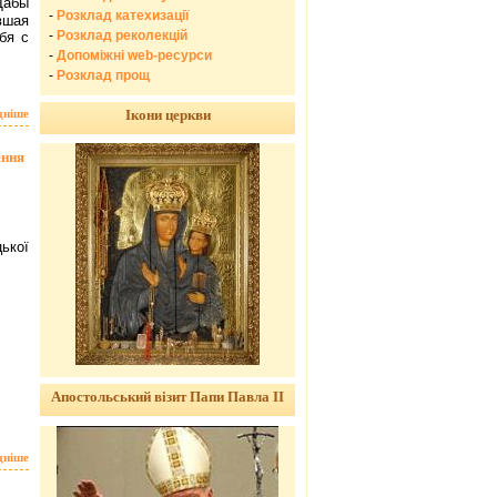
Дабы
-
Розклад катехизації
вшая
-
Розклад реколекцій
бя с
-
Допоміжні web-ресурси
-
Розклад прощ
Ікони церкви
дніше
ення
ької
Апостольський візит Папи Павла ІІ
дніше