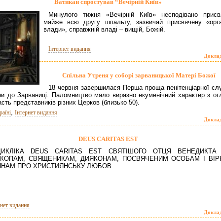
Ватикан спростував “Вечірній Київ»
Минулого тижня «Вечірній Київ» несподівано присв
майже всю другу шпальту, зазвичай присвячену «орг
влади», справжній владі – вищій, Божій.
Інтернет видання
Докла
Спільна Утреня у соборі зарваницької Матері Божої
18 червня завершилася Перша проща пенітенціарної сл
ни до Зарваниці. Паломництво мало виразно екуменічний характер з ог
асть представників різних Церков (близько 50).
,
раїні
Інтернет видання
Докла
DEUS CARITAS EST
ЦИКЛІКА DEUS CARITAS EST СВЯТІШОГО ОТЦЯ ВЕНЕДИКТА 
КОПАМ, СВЯЩЕНИКАМ, ДИЯКОНАМ, ПОСВЯЧЕНИМ ОСОБАМ І ВІ
НАМ ПРО ХРИСТИЯНСЬКУ ЛЮБОВ
рнет видання
Докла