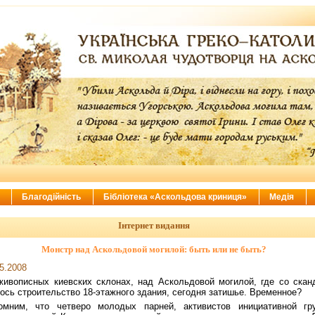
ї
Благодійність
Бібліотека «Аскольдова криниця»
Медія
Інтернет видання
Монстр над Аскольдовой могилой: быть или не быть?
5.2008
живописных киевских склонах, над Аскольдовой могилой, где со скан
ось строительство 18-этажного здания, сегодня затишье. Временное?
омним, что четверо молодых парней, активистов инициативной гр