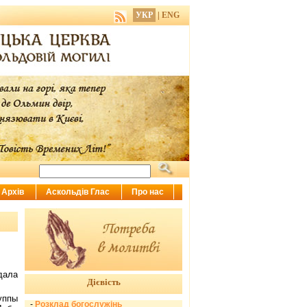
УКР
|
ENG
Архів
Аскольдів Глас
Про нас
дала
Дієвість
уппы
-
Розклад богослужінь