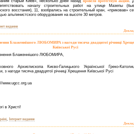
аним старый Киев», несколько дней назад
. 
провели протестную акцию
репятствовать началу строительных работ на улице Мазепы (бы
ского восстания), 11, взобрались на строительный кран, «приковав» се
ью альпинистского оборудования на высоте 30 метров.
рнет видання
Докла
нення Блаженнішого ЛЮБОМИРА з нагоди тисяча двадцятої річниці Хрещ
Київської Русі
рнення Блаженнішого ЛЮБОМИРА,
ховного Архиєпископа Києво-Галицького Української Греко-Католиц
и, з нагоди тисяча двадцятої річниці Хрещення Київської Русі
://www.ugcc.org.ua
гі в Христі!
,
раїні
Інтернет видання
Докла