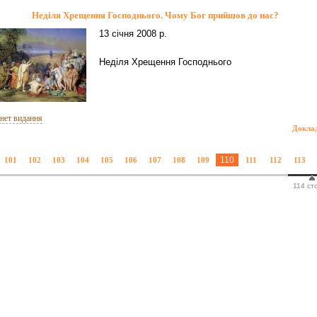
Неділя Хрещення Господнього. Чому Бог прийшов до нас?
13 січня 2008 р.
Неділя Хрещення Господнього
рнет видання
Докла
110
101
102
103
104
105
106
107
108
109
111
112
113
114 ст