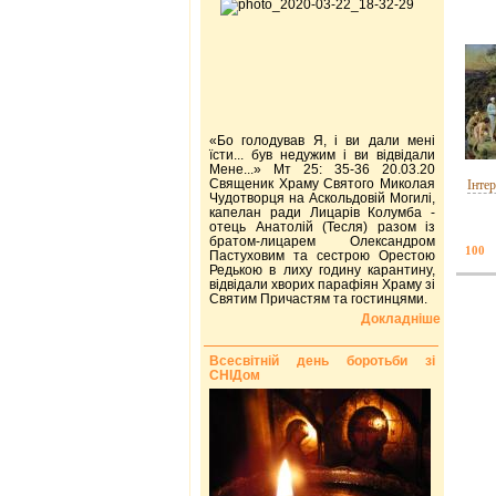
«Бо голодував Я, і ви дали мені
їсти... був недужим і ви відвідали
Мене...» Мт 25: 35-36 20.03.20
Священик Храму Святого Миколая
Інте
Чудотворця на Аскольдовій Могилі,
капелан ради Лицарів Колумба -
отець Анатолій (Тесля) разом із
братом-лицарем Олександром
100
Пастуховим та сестрою Орестою
Редькою в лиху годину карантину,
відвідали хворих парафіян Храму зі
Святим Причастям та гостинцями.
Докладніше
Всесвітній день боротьби зі
СНІДом