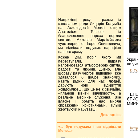
Наприкінці року разом із
капеланом ради Лицарів Колумба
на Аскольдовій Могилі отцем
Анатолієм Теслею, із
благословення пароха церкви
святого Миколая Мирлікійських
чудотворця о. Ігоря Онишкевича,
ми відвідали недужих парафіян
нашого храму.
Кожен дім, поріг якого ми
Украї
переступали, відразу
на уч
наповнювався атмосферою світла,
радості та любові. Дивно, але
В Ук
щоразу разу чергові відвідини, вже
здавалося б добре знайомих,
навіть рідних для нас людей,
дарують нові відкриття!
Усвідомлюєш, що це не є звичайні,
«планові візити ввічливості», а
ЕН
реальне месійне служіння, яке
ЄПИС
власне і робить нас мирян
МИРЯ
справжніми християнами. Тільки
жертвуючи набуваєш.
Докладніше
«... був недужим і ви відвідали
Інте
Мене...»