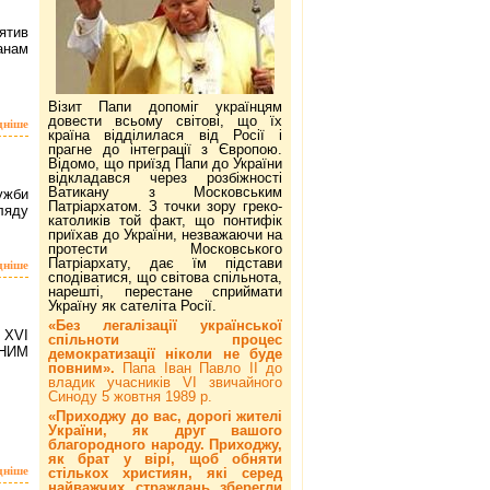
ятив
анам
Візит Папи допоміг українцям
довести всьому світові, що їх
дніше
країна відділилася від Росії і
прагне до інтеграції з Європою.
Відомо, що приїзд Папи до України
відкладався через розбіжності
Ватикану з Московським
ужби
Патріархатом. З точки зору греко-
ляду
католиків той факт, що понтифік
приїхав до України, незважаючи на
протести Московського
Патріархату, дає їм підстави
дніше
сподіватися, що світова спільнота,
нарешті, перестане сприймати
Україну як сателіта Росії.
«Без легалізації української
XVI
спільноти процес
РНИМ
демократизації ніколи не буде
повним».
Папа Іван Павло ІІ до
владик учасників VI звичайного
Синоду 5 жовтня 1989 р.
«Приходжу до вас, дорогі жителі
України, як друг вашого
благородного народу. Приходжу,
як брат у вірі, щоб обняти
дніше
стількох християн, які серед
найважчих страждань зберегли