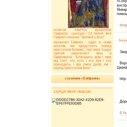
«Сохр
восп
Январ
помощ
Інте
почитає пам’ять архангела
Гавриїла - сьогодні і 13 липня. Ім’я
Гавриїл означає "кріпкий у Бозі".
Звер
Архангел Гавриїл - один із семи
ангелів, які предстоять перед
престолом Божим, і про яких згадує
Зве
святий євангелист Іван в
Одкровенні: "Благодать вам і мир
від того, хто єсть і хто був і хто
Вер
приходить; і від сімох духів, які -
Церкв
перед престолом його".
служіння «Епіфанія»
http
СЕРЦЯ ЛІКУЄ ЛЮБОВ!
Доро
В Ук