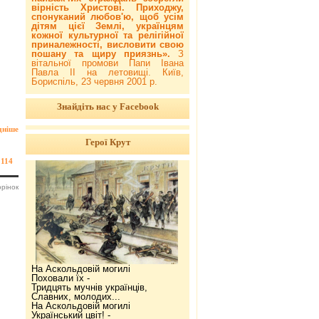
вірність Христові. Приходжу,
спонуканий любов'ю, щоб усім
дітям цієї Землі, українцям
кожної культурної та релігійної
приналежності, висловити свою
пошану та щиру приязнь».
З
вітальної промови Папи Івана
Павла ІІ на летовищі. Київ,
Бориспіль, 23 червня 2001 р.
Знайдіть нас у Facebook
дніше
Герої Крут
114
орінок
На Аскольдовій могилі
Поховали їх -
Тридцять мучнів українців,
Славних, молодих...
На Аскольдовій могилі
Український цвіт! -