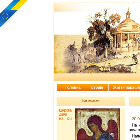
Головна
Історія
Життя парафі
Катехизм
Церква
двічі
на рік
20.0
На 
начал
Нап