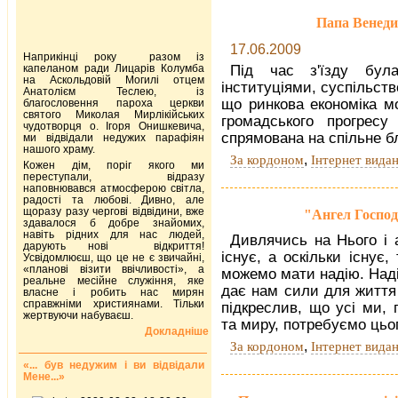
Папа Венеди
17.06.2009
Наприкінці року разом із
капеланом ради Лицарів Колумба
Під час з'їзду була
на Аскольдовій Могилі отцем
інституціями, суспільств
Анатолієм Теслею, із
що ринкова економіка м
благословення пароха церкви
святого Миколая Мирлікійських
громадського прогрес
чудотворця о. Ігоря Онишкевича,
спрямована на спільне б
ми відвідали недужих парафіян
нашого храму.
,
За кордоном
Інтернет вида
Кожен дім, поріг якого ми
переступали, відразу
наповнювався атмосферою світла,
радості та любові. Дивно, але
щоразу разу чергові відвідини, вже
"Ангел Господ
здавалося б добре знайомих,
навіть рідних для нас людей,
Дивлячись на Нього і
дарують нові відкриття!
існує, а оскільки існує
Усвідомлюєш, що це не є звичайні,
«планові візити ввічливості», а
можемо мати надію. Надія
реальне месійне служіння, яке
дає нам сили для життя 
власне і робить нас мирян
справжніми християнами. Тільки
підкреслив, що усі ми,
жертвуючи набуваєш.
та миру, потребуємо цьог
Докладніше
,
За кордоном
Інтернет вида
«... був недужим і ви відвідали
Мене...»