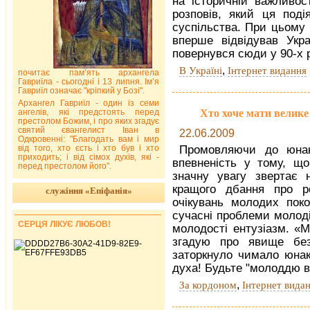
на історичній важливост
розповів, який ця под
суспільства. При цьому 
вперше відвідував Укр
повернувся сюди у 90-х 
,
В Україні
Інтернет видання
почитає пам’ять архангела
Гавриїла - сьогодні і 13 липня. Ім’я
Гавриїл означає "кріпкий у Бозі".
Архангел Гавриїл - один із семи
Хто хоче мати велике 
ангелів, які предстоять перед
престолом Божим, і про яких згадує
святий євангелист Іван в
22.06.2009
Одкровенні: "Благодать вам і мир
від того, хто єсть і хто був і хто
Промовляючи до юнакі
приходить; і від сімох духів, які -
впевненість у тому, що
перед престолом його".
значну увагу звертає 
кращого дбання про р
служіння «Епіфанія»
очікувань молодих поко
сучасні проблеми молоді
СЕРЦЯ ЛІКУЄ ЛЮБОВ!
молодості ентузіазм. «М
згадую про явище без
заторкнуло чимало юнакі
духа! Будьте "молоддю в
,
За кордоном
Інтернет вида