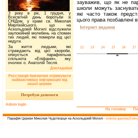
зауважив, що як не пар
школи можуть заснуват
З року в рік, 1 грудня, у
які часто також предст
Всесвітній день боротьби зі
цього права позбавлені в
СНІДом, у храмі св. Миколая
Мирлікійського, що на
Інтернет видання
Аскольдовій Могилі відслужили
заупокійний молебень на спомин
тих людей, які померли від цієї
недуги.
За життя людьми, які
22
23
24
25
26
27
страждають від цієї хвороби,
опікується парафіяльна
спільнота «Епіфанія», яку
очолює о. Анатолій Тесля.
Докладніше
Реєстрація бажаючих отримувати
найважливішу інформацію від
нашої церкви
Потребую допомоги
Admin login
На головну
По
Парафія Церкви Миколая Чудотворця на Аскольдовій Могилі -
oranta-gazeta@ukr.