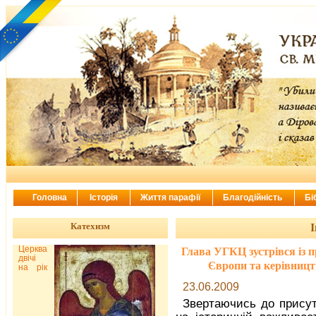
Головна
Історія
Життя парафії
Благодійність
Бі
Катехизм
І
Церква
Глава УГКЦ зустрівся із п
двічі
Європи та керівницт
на рік
23.06.2009
Звертаючись до прису