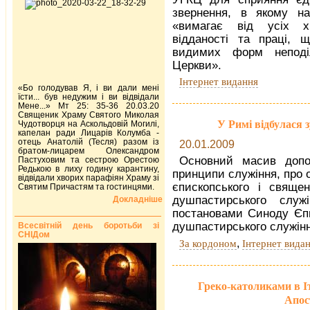
звернення, в якому на
«вимагає від усіх х
відданості та праці, 
видимих форм неподі
Церкви».
Інтернет видання
«Бо голодував Я, і ви дали мені
їсти... був недужим і ви відвідали
Мене...» Мт 25: 35-36 20.03.20
Священик Храму Святого Миколая
У Римі відбулася 
Чудотворця на Аскольдовій Могилі,
капелан ради Лицарів Колумба -
отець Анатолій (Тесля) разом із
20.01.2009
братом-лицарем Олександром
Основний масив допов
Пастуховим та сестрою Орестою
Редькою в лиху годину карантину,
принципи служіння, про о
відвідали хворих парафіян Храму зі
єпископського і священ
Святим Причастям та гостинцями.
душпастирського служ
Докладніше
постановами Синоду Єпис
душпастирського служіння
Всесвітній день боротьби зі
СНІДом
,
За кордоном
Інтернет вида
Греко-католиками в Іт
Апос