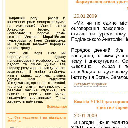
Формування основ христ
20.01.2009
Наприкінці року разом із
капеланом ради Лицарів Колумба
«Ми чи не єдине міст
на Аскольдовій Могилі отцем
обговорення важливих 
Анатолієм Теслею, із
благословення пароха церкви
сказав на урочистому 
святого Миколая Мирлікійських
Подільського Анатолій Н
чудотворця о. Ігоря Онишкевича,
ми відвідали недужих парафіян
нашого храму.
Порядок денний був п
Кожен дім, поріг якого ми
засідання, на яких учас
переступали, відразу
тему і дискутувати. Се
наповнювався атмосферою світла,
радості та любові. Дивно, але
«Людина - образ і по
щоразу разу чергові відвідини, вже
«свобода» в духовному 
здавалося б добре знайомих,
навіть рідних для нас людей,
інституція Бога». Загало
дарують нові відкриття!
Усвідомлюєш, що це не є звичайні,
Інтернет видання
«планові візити ввічливості», а
реальне месійне служіння, яке
власне і робить нас мирян
справжніми християнами. Тільки
Комісія УГКЦ для сприян
жертвуючи набуваєш.
Докладніше
єдність є спр
20.01.2009
«... був недужим і ви відвідали
Мене...»
З нагоди Тижня молитов
УГКЦ для сприяння єд