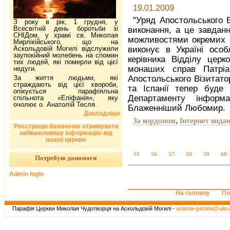
19.01.2009
"Уряд Апостольського 
З року в рік, 1 грудня, у
Всесвітній день боротьби зі
виконання, а це завданн
СНІДом, у храмі св. Миколая
можливостями окремих о
Мирлікійського, що на
Аскольдовій Могилі відслужили
виконує в Україні особ
заупокійний молебень на спомин
керівника Відділу церк
тих людей, які померли від цієї
монаших справ Патріар
недуги.
За життя людьми, які
Апостольського Візитатор
страждають від цієї хвороби,
та Іспанії тепер буде 
опікується парафіяльна
Департаменту інформ
спільнота «Епіфанія», яку
очолює о. Анатолій Тесля.
Блаженніший Любомир.
Докладніше
,
За кордоном
Інтернет вида
Реєстрація бажаючих отримувати
найважливішу інформацію від
нашої церкви
55
56
57
58
59
60
Потребую допомоги
Admin login
На головну
По
Парафія Церкви Миколая Чудотворця на Аскольдовій Могилі -
oranta-gazeta@ukr.