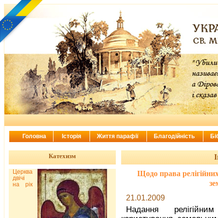
Головна
Історія
Життя парафії
Благодійність
Бі
Катехизм
І
Церква
Щодо права релігійних
двічі
зе
на рік
21.01.2009
Надання релігійним