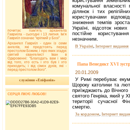
користування земельни
комунальної власності
ділянок і тих релігійн
користувачами відпові
зниження темпів зростан
Україні, відсоток нови
почитає пам’ять архангела
постійне користування
Гавриїла - сьогодні і 13 липня. Ім’я
Гавриїл означає "кріпкий у Бозі".
незначним.
Архангел Гавриїл - один із семи
,
В Україні
Інтернет видання
ангелів, які предстоять перед
престолом Божим, і про яких згадує
святий євангелист Іван в
Одкровенні: "Благодать вам і мир
від того, хто єсть і хто був і хто
Папа Венедикт XVI зустр
приходить; і від сімох духів, які -
перед престолом його".
20.01.2009
У Римі перебуває екум
служіння «Епіфанія»
Щороку католики та люте
приїжджають до Вічного
СЕРЦЯ ЛІКУЄ ЛЮБОВ!
святого Генріка, який у ХІ
території сучасної Фі
смертю.
,
За кордоном
Інтернет вида