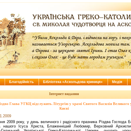
ї
Благодійність
Бібліотека «Аскольдова криниця»
Медія
Інтернет видання
іздво Глава УГКЦ відслужить Літургію у храмі Святого Василія Великого у
Києві
1.2009
чня 2009 року, у день величного і радісного празника Різдва Господа Б
а нашого Ісуса Христа, Блаженніший Любомир, Верховний Архиєпи
о-Галицький Української Греко-Католицької Церкви, очолить уроч