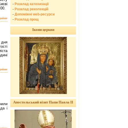
иєві
-
Розклад катехизації
.00.
-
Розклад реколекцій
-
Допоміжні web-ресурси
дніше
-
Розклад прощ
Ікони церкви
 дня
ості
іста
одині
дніше
Апостольський візит Папи Павла ІІ
нили
да і
дніше