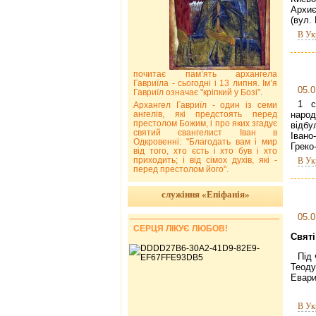
Архиє
(вул.
В Ук
почитає пам’ять архангела
Гавриїла - сьогодні і 13 липня. Ім’я
05.0
Гавриїл означає "кріпкий у Бозі".
1 с
Архангел Гавриїл - один із семи
ангелів, які предстоять перед
наро
престолом Божим, і про яких згадує
відбу
святий євангелист Іван в
Івано
Одкровенні: "Благодать вам і мир
Греко
від того, хто єсть і хто був і хто
приходить; і від сімох духів, які -
В Ук
перед престолом його".
служіння «Епіфанія»
05.0
СЕРЦЯ ЛІКУЄ ЛЮБОВ!
Святі
Під
Теоду
Евари
В Ук