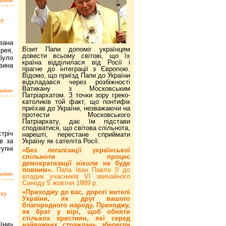
ку
Івана
Візит Папи допоміг українцям
єрея,
довести всьому світові, що їх
було
країна відділилася від Росії і
овина
прагне до інтеграції з Європою.
Відомо, що приїзд Папи до України
відкладався через розбіжності
Ватикану з Московським
дніше
Патріархатом. З точки зору греко-
католиків той факт, що понтифік
приїхав до України, незважаючи на
протести Московського
Патріархату, дає їм підстави
сподіватися, що світова спільнота,
стріч
нарешті, перестане сприймати
в за
Україну як сателіта Росії.
упні
«Без легалізації української
спільноти процес
демократизації ніколи не буде
повним».
Папа Іван Павло ІІ до
дніше
владик учасників VI звичайного
Синоду 5 жовтня 1989 р.
«Приходжу до вас, дорогі жителі
кту
України, як друг вашого
благородного народу. Приходжу,
як брат у вірі, щоб обняти
стількох християн, які серед
аїни»
найважчих страждань зберегли