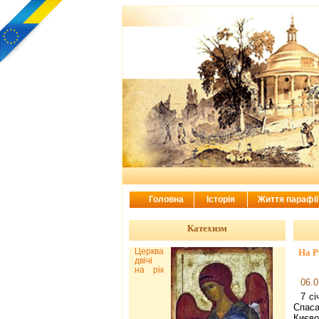
Головна
Історія
Життя парафі
Катехизм
Церква
На Р
двічі
на рік
06.0
7 сі
Спас
Києв