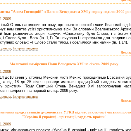
литва "Ангел Господній" з Папою Венедиктом XVI у першу неділю 2009 ро
1.2009
іший Отець наголосив на тому, що початок першої глави Євангелії від 
нує нам синтез усієї християнської віри. За словами Вселенського Архи
й Іван розпочинає згори, кажучи: «Споконвіку було Слово, і з Богом 
, і Слово було - Бог» (Ів. 1,1). Та нечувана і незрозуміла для людини н
аступних словах: «І Слово стало тілом, і оселилося між нами» (Ів. 1,14).
,
ордоном
Інтернет видання
Докла
Молитовні намірення Папи Венедикта XVI на січень 2009 року
1.2009
14 до18 січня у столиці Мексики місті Мехіко проходитиме Всесвітня зу
, а від 18 до 25 січня проводитиметься традиційний тиждень молито
ть християн. Тому Святіший Отець Венедикт XVI запропонував наст
овні намірення на перший місяць 2009 року.
,
ордоном
Інтернет видання
Докла
значення представників духовенства УГКЦ під час заключної частини прое
"Україна й українці - цвіт нації, гордість країни"
1.2009
мках міжнародного проекту «Україна й українці - цвіт нації, гордість кр