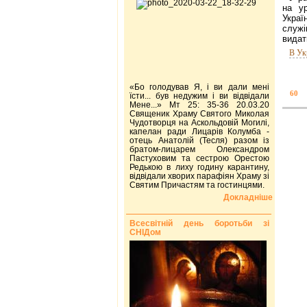
на ур
Украї
служі
видат
В Ук
«Бо голодував Я, і ви дали мені
60
їсти... був недужим і ви відвідали
Мене...» Мт 25: 35-36 20.03.20
Священик Храму Святого Миколая
Чудотворця на Аскольдовій Могилі,
капелан ради Лицарів Колумба -
отець Анатолій (Тесля) разом із
братом-лицарем Олександром
Пастуховим та сестрою Орестою
Редькою в лиху годину карантину,
відвідали хворих парафіян Храму зі
Святим Причастям та гостинцями.
Докладніше
Всесвітній день боротьби зі
СНІДом