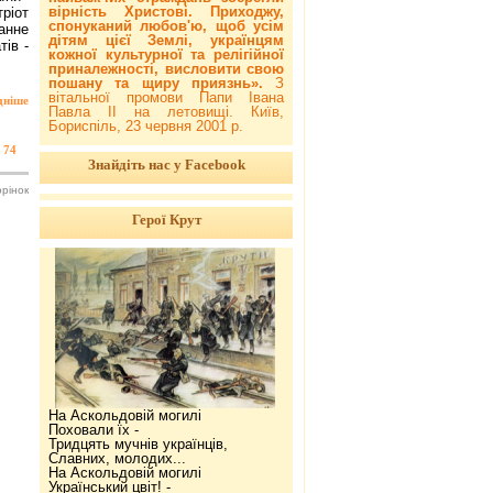
вірність Христові. Приходжу,
ріот
спонуканий любов'ю, щоб усім
анне
дітям цієї Землі, українцям
тів -
кожної культурної та релігійної
приналежності, висловити свою
пошану та щиру приязнь».
З
вітальної промови Папи Івана
дніше
Павла ІІ на летовищі. Київ,
Бориспіль, 23 червня 2001 р.
74
Знайдіть нас у Facebook
орінок
Герої Крут
На Аскольдовій могилі
Поховали їх -
Тридцять мучнів українців,
Славних, молодих...
На Аскольдовій могилі
Український цвіт! -