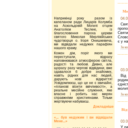
Мо
Наприкінці року разом із
04.0
капеланом ради Лицарів Колумба
Свят
на Аскольдовій Могилі отцем
пропо
Анатолієм Теслею, із
Святи
благословення пароха церкви
святого Миколая Мирлікійських
Слово
чудотворця о. Ігоря Онишкевича,
є у н
ми відвідали недужих парафіян
За к
нашого храму.
Кожен дім, поріг якого ми
переступали, відразу
наповнювався атмосферою світла,
радості та любові. Дивно, але
щоразу разу чергові відвідини, вже
03.0
здавалося б добре знайомих,
Від 
навіть рідних для нас людей,
дарують нові відкриття!
родин
Усвідомлюєш, що це не є звичайні,
єдніс
«планові візити ввічливості», а
молит
реальне месійне служіння, яке
власне і робить нас мирян
За к
справжніми християнами. Тільки
жертвуючи набуваєш.
Докладніше
Від
«... був недужим і ви відвідали
Мене...»
03.0
У ра