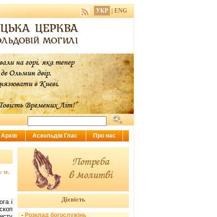
УКР
|
ENG
Архів
Аскольдів Глас
Про нас
 м.
Дієвість
ога і
скоп
-
Розклад богослужінь
исту