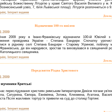
рейську Божественну Літургію у храмі Святого Василія Великого у м. К
 Вознесенський узвіз, 7, біля Львівської площі). Літургія розпочнеться о 9
,
раїні
Інтернет видання
Докла
Відзначення 100-го ювілею
1.2009
ічня 2009 року в Івано-Франківську відзначили 100-ій Ювілей з
дження провідника України - Степана Бандери. Спочатку урочист
лися в рідному селі Степана Бандери - Старому Угринові, поблизу м
-Франківська, де він народився, зростав та виховувався в священичій р
-Католицького священика.
,
раїні
Інтернет видання
Докла
Передсвяття Різдва Христового
1.2009
 мученики Критські
 час переслідування християн римським Імператором Декієм погани ув'яз
ла, Сатурніна, Євпора, Евніміяна, Зотика, Клеомена, Агатона, Василі
ста Після жахливих тортур їх привели на суд до столиці Гортині.
,
раїні
Інтернет видання
Докла