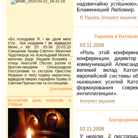
надзвичайно успішною»,
Блаженніший Любомир.
,
В Україні
Інтернет видання
Украина и Ватикан
«Бо голодував Я, і ви дали мені
їсти... був недужим і ви відвідали
03.11.2008
Мене...» Мт 25: 35-36 20.03.20
Священик Храму Святого Миколая
«Роль этой конферен
Чудотворця на Аскольдовій Могилі,
конференции, директор
капелан ради Лицарів Колумба -
отець Анатолій (Тесля) разом із
коммуникаций Александ
братом-лицарем Олександром
великий вклад Като
Пастуховим та сестрою Орестою
Редькою в лиху годину карантину,
европейской системы об
відвідали хворих парафіян Храму зі
нынешних усилий Като
Святим Причастям та гостинцями.
формирования соврем
Докладніше
интеллигенции».
Інтернет видання
Всесвітній день боротьби зі
СНІДом
Богородична
02.11.2008
У неділю, 2 листопада