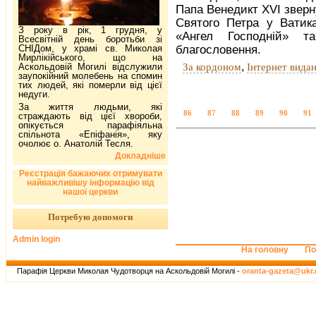
Папа Венедикт ХVІ зверн
Святого Петра у Ватика
З року в рік, 1 грудня, у
«Ангел Господній» т
Всесвітній день боротьби зі
СНІДом, у храмі св. Миколая
благословення.
Мирлікійського, що на
,
За кордоном
Інтернет вида
Аскольдовій Могилі відслужили
заупокійний молебень на спомин
тих людей, які померли від цієї
недуги.
За життя людьми, які
86
87
88
89
90
91
страждають від цієї хвороби,
опікується парафіяльна
спільнота «Епіфанія», яку
очолює о. Анатолій Тесля.
Докладніше
Реєстрація бажаючих отримувати
найважливішу інформацію від
нашої церкви
Потребую допомоги
Admin login
На головну
По
Парафія Церкви Миколая Чудотворця на Аскольдовій Могилі -
oranta-gazeta@ukr.