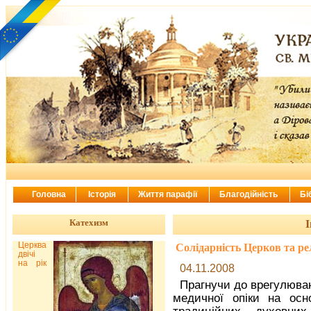
Головна
Історія
Життя парафії
Благодійність
Бі
Катехизм
І
Церква
Солідарність Церков та рел
двічі
на рік
04.11.2008
Прагнучи до врегулюванн
медичної опіки на осн