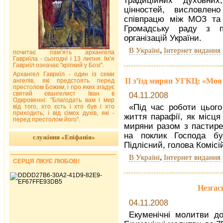
традиційних духовних
цінностей, висловлен
співпрацю між МОЗ та 
Громадську раду з пр
організацій України.
,
В Україні
Інтернет видання
почитає пам’ять архангела
Гавриїла - сьогодні і 13 липня. Ім’я
Гавриїл означає "кріпкий у Бозі".
Архангел Гавриїл - один із семи
ІІ з’їзд мирян УГКЦ: «Моя 
ангелів, які предстоять перед
престолом Божим, і про яких згадує
святий євангелист Іван в
04.11.2008
Одкровенні: "Благодать вам і мир
«Під час роботи цього
від того, хто єсть і хто був і хто
приходить; і від сімох духів, які -
життя парафії, як місця 
перед престолом його".
миряни разом з пастире
на поклик Господа бу
служіння «Епіфанія»
Підлісний, голова Коміс
,
В Україні
Інтернет видання
СЕРЦЯ ЛІКУЄ ЛЮБОВ!
Незгас
04.11.2008
Екуменічні молитви до