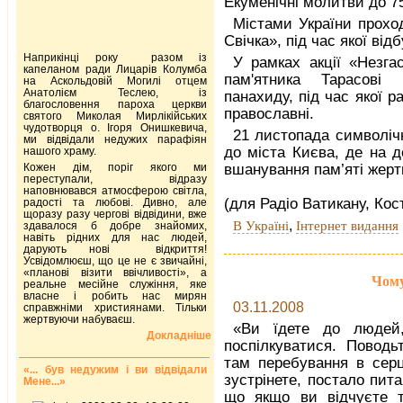
Екуменічні молитви до 75
Містами України прохо
Свічка», під час якої ві
Наприкінці року разом із
У рамках акції «Незга
капеланом ради Лицарів Колумба
пам'ятника Тарасові
на Аскольдовій Могилі отцем
Анатолієм Теслею, із
панахиду, під час якої 
благословення пароха церкви
православні.
святого Миколая Мирлікійських
чудотворця о. Ігоря Онишкевича,
21 листопада символіч
ми відвідали недужих парафіян
до міста Києва, де на д
нашого храму.
Кожен дім, поріг якого ми
вшанування пам’яті жерт
переступали, відразу
наповнювався атмосферою світла,
(для Радіо Ватикану, Кос
радості та любові. Дивно, але
щоразу разу чергові відвідини, вже
,
В Україні
Інтернет видання
здавалося б добре знайомих,
навіть рідних для нас людей,
дарують нові відкриття!
Усвідомлюєш, що це не є звичайні,
«планові візити ввічливості», а
Чому
реальне месійне служіння, яке
власне і робить нас мирян
03.11.2008
справжніми християнами. Тільки
жертвуючи набуваєш.
«Ви їдете до людей
Докладніше
поспілкуватися. Повод
там перебування в серц
«... був недужим і ви відвідали
зустрінете, постало пит
Мене...»
що якщо ви відчуєте т