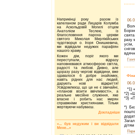
Наприкінці року разом із
06.0
капеланом ради Лицарів Колумба
Вол
на Аскольдовій Могилі отцем
Борзн
Анатолієм Теслею, із
благословення пароха церкви
свята
святого Миколая Мирлікійських
разу 
чудотворця о. Ігоря Онишкевича,
усім,
ми відвідали недужих парафіян
сніго
нашого храму.
вдячн
Кожен дім, поріг якого ми
Газе
переступали, відразу
наповнювався атмосферою світла,
радості та любові. Дивно, але
щоразу разу чергові відвідини, вже
Фіна
здавалося б добре знайомих,
навіть рідних для нас людей,
06.0
дарують нові відкриття!
Усвідомлюєш, що це не є звичайні,
*
«планові візити ввічливості», а
*2
реальне месійне служіння, яке
*3) «
власне і робить нас мирян
справжніми християнами. Тільки
жертвуючи набуваєш.
*) Бе
пошто
Докладніше
до
Загал
«... був недужим і ви відвідали
дітям
Мене...»
Пара