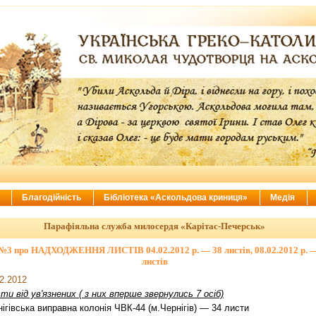
ї
Благодійність
Бібліотека «Аскольдова криниця»
Медія
Парафіяльна служба милосердя «Карітас-Печерськ»
 №3 про НАДХОДЖЕННЯ ЛИСТІВ 04.02.2012 р. — 38 листів, 08.02.2012 р. 
листів
2.2012
ти від ув'язнених ( з них вперше звернул
и
сь
7
ос
і
б)
ігівська виправна колонія ЧВК-44 (м.Чернігів) — 34 листи