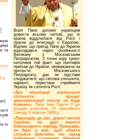
дніше
Візит Папи допоміг українцям
довести всьому світові, що їх
країна відділилася від Росії і
дякую
прагне до інтеграції з Європою.
вяні
Відомо, що приїзд Папи до України
і та
відкладався через розбіжності
Ватикану з Московським
Патріархатом. З точки зору греко-
католиків той факт, що понтифік
a.org/
приїхав до України, незважаючи на
протести Московського
Патріархату, дає їм підстави
1 р.
сподіватися, що світова спільнота,
нарешті, перестане сприймати
Україну як сателіта Росії.
«Без легалізації української
спільноти процес
демократизації ніколи не буде
рат)
повним».
Папа Іван Павло ІІ до
владик учасників VI звичайного
ості
Синоду 5 жовтня 1989 р.
сумі
«Приходжу до вас, дорогі жителі
України, як друг вашого
а їх
благородного народу. Приходжу,
як брат у вірі, щоб обняти
стількох християн, які серед
найважчих страждань зберегли