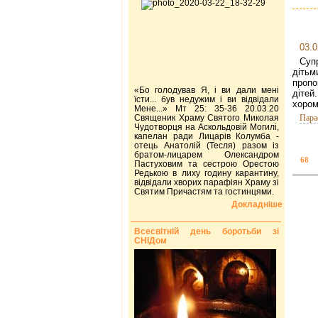
03.0
Суп
дітьм
пропо
«Бо голодував Я, і ви дали мені
дітей
їсти... був недужим і ви відвідали
хоро
Мене...» Мт 25: 35-36 20.03.20
Священик Храму Святого Миколая
Пара
Чудотворця на Аскольдовій Могилі,
капелан ради Лицарів Колумба -
отець Анатолій (Тесля) разом із
братом-лицарем Олександром
68
Пастуховим та сестрою Орестою
Редькою в лиху годину карантину,
відвідали хворих парафіян Храму зі
Святим Причастям та гостинцями.
Докладніше
Всесвітній день боротьби зі
СНІДом