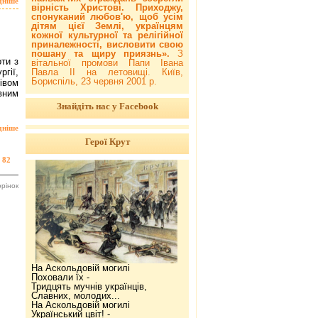
дніше
вірність Христові. Приходжу,
спонуканий любов'ю, щоб усім
дітям цієї Землі, українцям
кожної культурної та релігійної
приналежності, висловити свою
пошану та щиру приязнь».
З
ти з
вітальної промови Папи Івана
гії,
Павла ІІ на летовищі. Київ,
Бориспіль, 23 червня 2001 р.
івом
вним
Знайдіть нас у Facebook
дніше
Герої Крут
82
орінок
На Аскольдовій могилі
Поховали їх -
Тридцять мучнів українців,
Славних, молодих...
На Аскольдовій могилі
Український цвіт! -