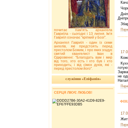
Кача
Чор
Дні
Дніпр
Збар
Пара
почитає пам’ять архангела
Гавриїла - сьогодні і 13 липня. Ім’я
Гавриїл означає "кріпкий у Бозі".
Архангел Гавриїл - один із семи
ангелів, які предстоять перед
престолом Божим, і про яких згадує
17.0
святий євангелист Іван в
Одкровенні: "Благодать вам і мир
Кожн
від того, хто єсть і хто був і хто
Кух
приходить; і від сімох духів, які -
готую
перед престолом його".
Зарва
не од
служіння «Епіфанія»
Натал
Пара
СЕРЦЯ ЛІКУЄ ЛЮБОВ!
ФІНА
17.0
Жит
Пара