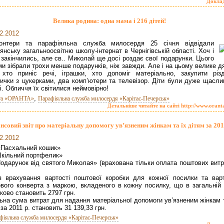
Докла
Велика родина: одна мама і 216 дітей!
2.2012
онтери та парафіяльна служба милосердя 25 січня відвідали
янську загальноосвітню школу-інтернат в Чернігівській області. Хоч і
 закінчились, але св.. Миколай ще досі роздає свої подарунки. Цього
ми зібрали трохи менше подарунків, ніж завжди. Але і на цьому велике 
 хто приніс речі, іграшки, хто допоміг матеріально, закупити різд
вички з цукерками, два комп’ютери та телевізор. Діти були дуже щаслив
і. Обличчя їх світилися неймовірно!
,
та «ОРАНТА»
Парафіяльна служба милосердя «Карітас-Печерськ»
Детальніше читайте на сайті http://www.orant
нсовий звіт про матеріальну допомогу ув’язненим жінкам та їх дітям за 201
2.2012
1) «Пасхальний кошик»
) «Шкільний портфелик»
Подарунок від святого Миколая» (врахована тільки оплата поштових вит
з врахування вартості поштової коробки для кожної посилки та варт
вого конверта з маркою, вкладеного в кожну посилку, що в загальній 
датково становить 2797 грн.
ьна сума витрат для надання матеріальної допомоги ув’язненим жінкам т
 за 2011 р. становить 31 139,33 грн.
фіяльна служба милосердя «Карітас-Печерськ»