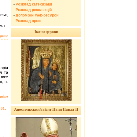
-
Розклад катехизації
-
Розклад реколекцій
ськ,
-
Допоміжні web-ресурси
-
Розклад прощ
ист
Ікони церкви
дніше
арія
я та
 вже
і, п.
дніше
01.
Апостольський візит Папи Павла ІІ