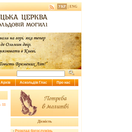
УКР
|
ENG
Архів
Аскольдів Глас
Про нас
— 11
Дієвість
-
Розклад богослужінь