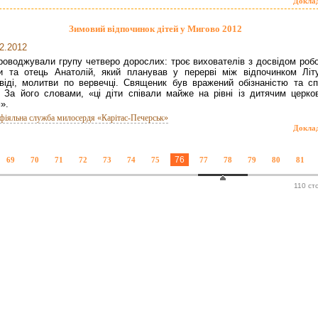
Докла
Зимовий відпочинок дітей у Мигово 2012
2.2012
роводжували групу четверо дорослих: троє вихователів з досвідом робо
и та отець Анатолій, який планував у перерві між відпочинком Літур
віді, молитви по вервечці. Священик був вражений обізнаністю та сп
. За його словами, «ці діти співали майже на рівні із дитячим церко
м».
фіяльна служба милосердя «Карітас-Печерськ»
Докла
76
69
70
71
72
73
74
75
77
78
79
80
81
110 ст