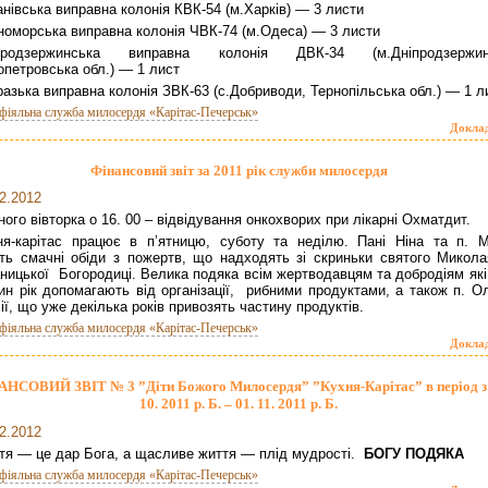
нівська виправна колонія КВК-54 (м.Харків) — 3 листи
номорська виправна колонія ЧВК-74 (м.Одеса) — 3 листи
продзержинська виправна колонія ДВК-34 (м.Дніпродзержин
опетровська обл.) — 1 лист
азька виправна колонія ЗВК-63 (с.Добриводи, Тернопільська обл.) — 1 л
фіяльна служба милосердя «Карітас-Печерськ»
Докла
Фінансовий звіт за 2011 рік служби милосердя
2.2012
ого вівторка о 16. 00 – відвідування онкохворих при лікарні Охматдит.
ня-карітас працює в п’ятницю, суботу та неділю. Пані Ніна та п. М
ть смачні обіди з пожертв, що надходять зі скриньки святого Микола
ницької Богородиці. Велика подяка всім жертводавцям та добродіям які
ин рік допомагають від організації, рибними продуктами, а також п. Ол
ії, що уже декілька років привозять частину продуктів.
фіяльна служба милосердя «Карітас-Печерськ»
Докла
НСОВИЙ ЗВІТ № 3 ”Діти Божого Милосердя” ”Кухня-Карітас” в період з 
10. 2011 р. Б. – 01. 11. 2011 р. Б.
2.2012
тя — це дар Бога, а щасливе життя — плід мудрості.
БОГУ ПОДЯКА
фіяльна служба милосердя «Карітас-Печерськ»