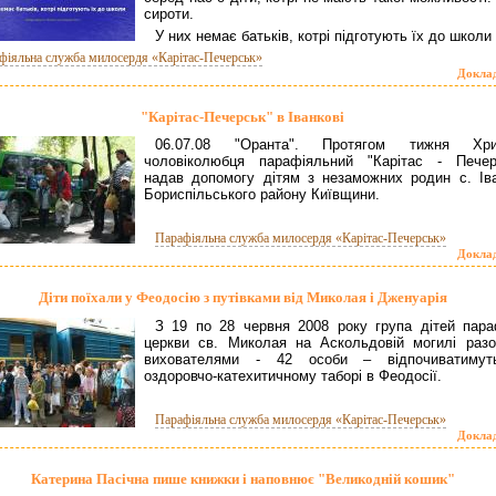
сироти.
У них немає батьків, котрі підготують їх до школи
фіяльна служба милосердя «Карітас-Печерськ»
Докла
"Карітас-Печерськ" в Іванкові
06.07.08 "Оранта". Протягом тижня Хри
чоловіколюбця парафіяльний "Карітас - Печер
надав допомогу дітям з незаможних родин с. Іва
Бориспільського району Київщини.
Парафіяльна служба милосердя «Карітас-Печерськ»
Докла
Діти поїхали у Феодосію з путівками від Миколая і Дженуарія
З 19 по 28 червня 2008 року група дітей пара
церкви св. Миколая на Аскольдовій могилі разо
вихователями - 42 особи – відпочиватиму
оздоровчо-катехитичному таборі в Феодосії.
Парафіяльна служба милосердя «Карітас-Печерськ»
Докла
Катерина Пасічна пише книжки і наповнює "Великодній кошик"