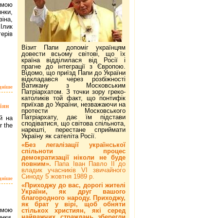
амою
нки,
іна,
 Ілик
ерів
Візит Папи допоміг українцям
довести всьому світові, що їх
країна відділилася від Росії і
прагне до інтеграції з Європою.
Відомо, що приїзд Папи до України
відкладався через розбіжності
Ватикану з Московським
дніше
Патріархатом. З точки зору греко-
католиків той факт, що понтифік
приїхав до України, незважаючи на
іян
протести Московського
Патріархату, дає їм підстави
й на
сподіватися, що світова спільнота,
r the
нарешті, перестане сприймати
Україну як сателіта Росії.
«Без легалізації української
спільноти процес
демократизації ніколи не буде
повним».
Папа Іван Павло ІІ до
владик учасників VI звичайного
Синоду 5 жовтня 1989 р.
дніше
«Приходжу до вас, дорогі жителі
України, як друг вашого
благородного народу. Приходжу,
як брат у вірі, щоб обняти
амою
стількох християн, які серед
найважчих страждань зберегли
нки,