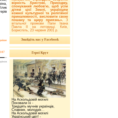
вірність Христові. Приходжу,
іна,
спонуканий любов'ю, щоб усім
 Ілик
дітям цієї Землі, українцям
ерів
кожної культурної та релігійної
приналежності, висловити свою
пошану та щиру приязнь».
З
вітальної промови Папи Івана
Павла ІІ на летовищі. Київ,
Бориспіль, 23 червня 2001 р.
Знайдіть нас у Facebook
дніше
107
Герої Крут
орінок
На Аскольдовій могилі
Поховали їх -
Тридцять мучнів українців,
Славних, молодих...
На Аскольдовій могилі
Український цвіт! -