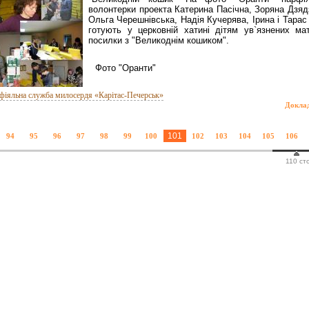
волонтерки проекта Катерина Пасічна, Зоряна Дзядз
Ольга Черешнівська, Надія Кучерява, Ірина і Тарас
готують у церковній хатині дітям ув`язнених мат
посилки з "Великоднім кошиком".
Фото "Оранти"
фіяльна служба милосердя «Карітас-Печерськ»
Докла
101
94
95
96
97
98
99
100
102
103
104
105
106
110 ст