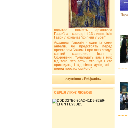
Пара
почитає пам’ять архангела
Гавриїла - сьогодні і 13 липня. Ім’я
Гавриїл означає "кріпкий у Бозі".
Архангел Гавриїл - один із семи
ангелів, які предстоять перед
престолом Божим, і про яких згадує
святий євангелист Іван в
Одкровенні: "Благодать вам і мир
від того, хто єсть і хто був і хто
приходить; і від сімох духів, які -
перед престолом його".
служіння «Епіфанія»
СЕРЦЯ ЛІКУЄ ЛЮБОВ!