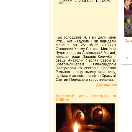
«Бо голодував Я, і ви дали мені
Пара
їсти... був недужим і ви відвідали
Мене...» Мт 25: 35-36 20.03.20
Священик Храму Святого Миколая
Чудотворця на Аскольдовій Могилі,
капелан ради Лицарів Колумба -
93
отець Анатолій (Тесля) разом із
братом-лицарем Олександром
Пастуховим та сестрою Орестою
Редькою в лиху годину карантину,
відвідали хворих парафіян Храму зі
Святим Причастям та гостинцями.
Докладніше
Всесвітній день боротьби зі
СНІДом