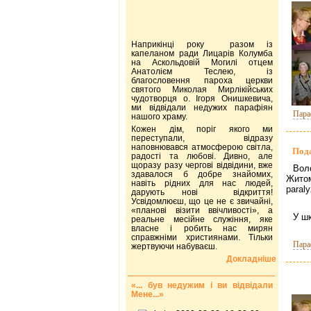
Наприкінці року разом із
капеланом ради Лицарів Колумба
на Аскольдовій Могилі отцем
Анатолієм Теслею, із
благословення пароха церкви
святого Миколая Мирлікійських
чудотворця о. Ігоря Онишкевича,
ми відвідали недужих парафіян
Пара
нашого храму.
Кожен дім, поріг якого ми
переступали, відразу
наповнювався атмосферою світла,
Пода
радості та любові. Дивно, але
щоразу разу чергові відвідини, вже
Вол
здавалося б добре знайомих,
Житоми
навіть рідних для нас людей,
paraly
дарують нові відкриття!
Усвідомлюєш, що це не є звичайні,
«планові візити ввічливості», а
У шк
реальне месійне служіння, яке
власне і робить нас мирян
справжніми християнами. Тільки
Пара
жертвуючи набуваєш.
Докладніше
«... був недужим і ви відвідали
Мене...»