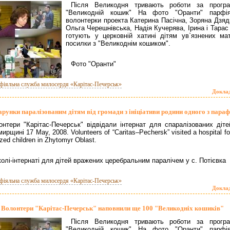
Після Великодня тривають роботи за прогр
"Великодній кошик" На фото "Оранти" парфія
волонтерки проекта Катерина Пасічна, Зоряна Дзядз
Ольга Черешнівська, Надія Кучерява, Ірина і Тарас
готують у церковній хатині дітям ув`язнених мат
посилки з "Великоднім кошиком".
Фото "Оранти"
фіяльна служба милосердя «Карітас-Печерськ»
Докла
рунки паралізованим дітям від громади з ініціативи родини одного з параф
онтери "Карітас-Печерськ" відвідали інтернат для спаралізованих діте
рщині 17 May, 2008. Volunteers of “Caritas–Pechersk” visited a hospital fo
zed children in Zhytomyr Oblast.
олі-інтернаті для дітей вражених церебральним паралічем у с. Потієвка
фіяльна служба милосердя «Карітас-Печерськ»
Докла
Волонтери "Карітас-Печерськ" наповнили ще 100 "Великодніх кошиків"
Після Великодня тривають роботи за прогр
"Великодній кошик" На фото "Оранти" парфія