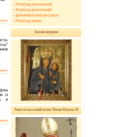
-
Розклад катехизації
-
Розклад реколекцій
-
Допоміжні web-ресурси
дніше
-
Розклад прощ
Ікони церкви
ста-
ськ"
нків
дніше
фіян
м із
ть в
Апостольський візит Папи Павла ІІ
дніше