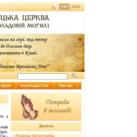
УКР
|
ENG
Архів
Аскольдів Глас
Про нас
тя з
Дієвість
нові
одні,
-
Розклад богослужінь
 Це -