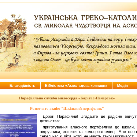
ї
Благодійність
Бібліотека «Аскольдова криниця»
Медія
Парафіяльна служба милосердя «Карітас-Печерськ»
Розпочато акцію "Шкільний портфелик"
Дорогі Парафіяни! Згадайте це радісне відчут
дитинства:
приготування власного портфелика до школи, 
підручники, зошити та кольорові олівці. Але сьог
серед нас є діти, котрі не мають такої можливості.