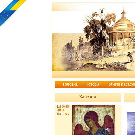
Головна
Історія
Життя парафі
Катехизм
Церква
двічі
на рік