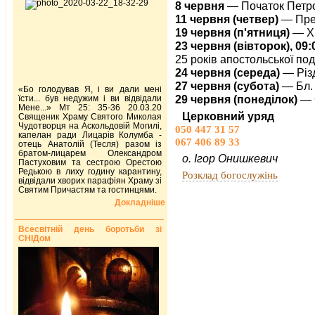
8 червня
— Початок Петро
11 червня (четвер)
— Прес
19 червня (п'ятниця)
— Х
23 червня (вівторок), 09:
25 років апостольської под
24 червня (середа)
— Різд
27 червня (субота)
— Бл.
«Бо голодував Я, і ви дали мені
29 червня (понеділок)
— С
їсти... був недужим і ви відвідали
Мене...» Мт 25: 35-36 20.03.20
Церковний уряд
Священик Храму Святого Миколая
Чудотворця на Аскольдовій Могилі,
050 447 31 57
капелан ради Лицарів Колумба -
067 406 89 33
отець Анатолій (Тесля) разом із
братом-лицарем Олександром
о. Ігор Онишкевич
Пастуховим та сестрою Орестою
Редькою в лиху годину карантину,
Розклад богослужінь
відвідали хворих парафіян Храму зі
Святим Причастям та гостинцями.
Докладніше
Всесвітній день боротьби зі
СНІДом