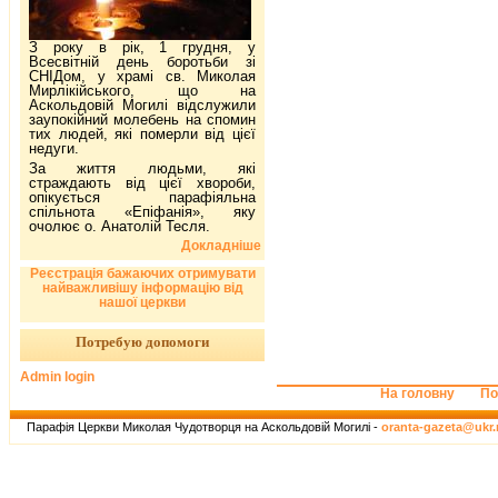
З року в рік, 1 грудня, у
Всесвітній день боротьби зі
СНІДом, у храмі св. Миколая
Мирлікійського, що на
Аскольдовій Могилі відслужили
заупокійний молебень на спомин
тих людей, які померли від цієї
недуги.
За життя людьми, які
страждають від цієї хвороби,
опікується парафіяльна
спільнота «Епіфанія», яку
очолює о. Анатолій Тесля.
Докладніше
Реєстрація бажаючих отримувати
найважливішу інформацію від
нашої церкви
Потребую допомоги
Admin login
На головну
По
Парафія Церкви Миколая Чудотворця на Аскольдовій Могилі -
oranta-gazeta@ukr.