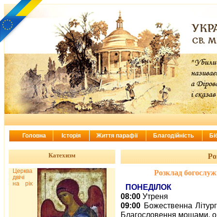
Головна
Історія
Життя парафії
Благодійність
Бі
Катехизм
Ро
Церква
Розклад богослужі
двічі
на рік
ПОНЕДІЛОК
08:00
Утреня
09:00
Божественна Літург
Благословення мощами, 