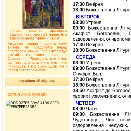
17:30
Вечірня
18:00
Божественна Літург
ВІВТОРОК
08:00
Утреня
09:00
Божественна Літург
почитає пам’ять архангела
Акафіст Богородиці 
Гавриїла - сьогодні і 13 липня. Ім’я
Гавриїл означає "кріпкий у Бозі".
оздоровлення, оливопомаз
Архангел Гавриїл - один із семи
17:30
Вечірня
ангелів, які предстоять перед
18:00
Божественна Літург
престолом Божим, і про яких згадує
святий євангелист Іван в
СЕРЕДА
Одкровенні: "Благодать вам і мир
08:00
Утреня
від того, хто єсть і хто був і хто
приходить; і від сімох духів, які -
09:00
Божественна Літургі
перед престолом його".
Онуфрія Вел.
17:30
Вечірня
служіння «Епіфанія»
18:00
Божественна Літург
18:50
Акафіст до Богород
СЕРЦЯ ЛІКУЄ ЛЮБОВ!
хворих і узалежнених, оли
ЧЕТВЕР
08:00
Часи
09:00
Божественна Літу
Чудотворця, Чин вел
оздоровлення недужих,
оливопомазання. Катихиз