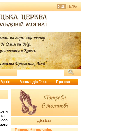
УКР
|
ENG
Архів
Аскольдів Глас
Про нас
овій
тас-
кова
Дієвість
ахів
-
Розклад богослужінь