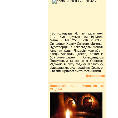
«Бо голодував Я, і ви дали мені
їсти... був недужим і ви відвідали
Мене...» Мт 25: 35-36 20.03.20
Священик Храму Святого Миколая
Чудотворця на Аскольдовій Могилі,
капелан ради Лицарів Колумба -
отець Анатолій (Тесля) разом із
братом-лицарем Олександром
Пастуховим та сестрою Орестою
Редькою в лиху годину карантину,
відвідали хворих парафіян Храму зі
Святим Причастям та гостинцями.
Докладніше
Всесвітній день боротьби зі
СНІДом