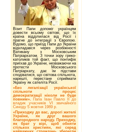
Візит Папи допоміг українцям
довести всьому світові, що їх
країна відділилася від Росії і
прагне до інтеграції з Європою.
Відомо, що приїзд Папи до України
відкладався через розбіжності
Ватикану з Московським
Патріархатом. З точки зору греко-
католиків той факт, що понтифік
приїхав до України, незважаючи на
протести Московського
Патріархату, дає їм підстави
сподіватися, що світова спільнота,
нарешті, перестане сприймати
Україну як сателіта Росії.
«Без легалізації української
спільноти процес
демократизації ніколи не буде
повним».
Папа Іван Павло ІІ до
владик учасників VI звичайного
Синоду 5 жовтня 1989 р.
«Приходжу до вас, дорогі жителі
України, як друг вашого
благородного народу. Приходжу,
як брат у вірі, щоб обняти
стількох християн, які серед
найважчих страждань зберегли