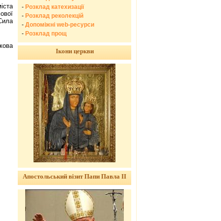
іста
-
Розклад катехизації
ової
-
Розклад реколекцій
Сила
-
Допоміжні web-ресурси
-
Розклад прощ
кова
Ікони церкви
Апостольський візит Папи Павла ІІ