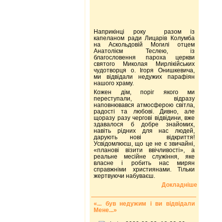
Наприкінці року разом із
капеланом ради Лицарів Колумба
на Аскольдовій Могилі отцем
Анатолієм Теслею, із
благословення пароха церкви
святого Миколая Мирлікійських
чудотворця о. Ігоря Онишкевича,
ми відвідали недужих парафіян
нашого храму.
Кожен дім, поріг якого ми
переступали, відразу
наповнювався атмосферою світла,
радості та любові. Дивно, але
щоразу разу чергові відвідини, вже
здавалося б добре знайомих,
навіть рідних для нас людей,
дарують нові відкриття!
Усвідомлюєш, що це не є звичайні,
«планові візити ввічливості», а
реальне месійне служіння, яке
власне і робить нас мирян
справжніми християнами. Тільки
жертвуючи набуваєш.
Докладніше
«... був недужим і ви відвідали
Мене...»