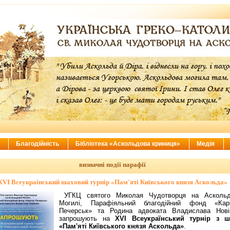
ї
Благодійність
Бібліотека «Аскольдова криниця»
Медія
визначні події парафії
XVI Всеукраїнський шаховий турнір «Пам'яті Київського князя Аскольда»
УГКЦ святого Миколая Чудотворця на Аскольд
Могилі, Парафіяльний благодійний фонд «Карі
Печерськ» та Родина адвоката Владислава Нові
запрошують на
XVI Всеукраїнський турнір з ш
«Пам'яті Київського князя Аскольда»
.