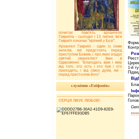
почитає пам’ять архангела
Гавриїла - сьогодні і 13 липня. Ім’я
Гавриїл означає "кріпкий у Бозі".
Форма
Архангел Гавриїл - один із семи
Контр
ангелів, які предстоять перед
Роз
престолом Божим, і про яких згадує
Реєст
святий євангелист Іван в
Одкровенні: "Благодать вам і мир
Церем
від того, хто єсть і хто був і хто
1-й т
приходить; і від сімох духів, які -
Підве
перед престолом його".
Від
Благ
служіння «Епіфанія»
Інф
Парох
Голов
СЕРЦЯ ЛІКУЄ ЛЮБОВ!
Gen
визна