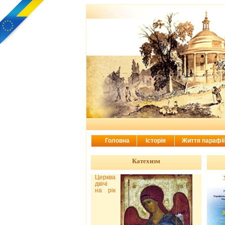
Головна
Історія
Життя парафі
Катехизм
Церква
двічі
на рік