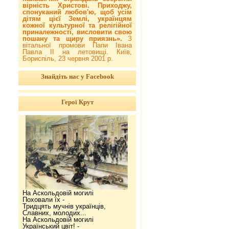
вірність Христові. Приходжу,
спонуканий любов'ю, щоб усім
дітям цієї Землі, українцям
кожної культурної та релігійної
приналежності, висловити свою
пошану та щиру приязнь».
З
вітальної промови Папи Івана
Павла ІІ на летовищі. Київ,
Бориспіль, 23 червня 2001 р.
Знайдіть нас у Facebook
Герої Крут
На Аскольдовій могилі
Поховали їх -
Тридцять мучнів українців,
Славних, молодих...
На Аскольдовій могилі
Український цвіт! -