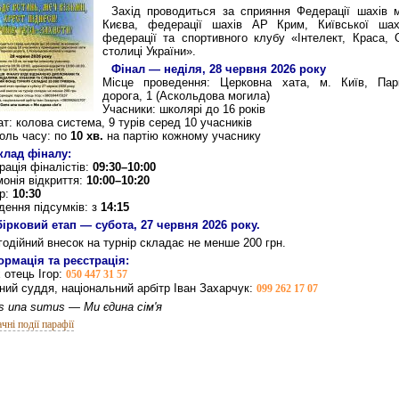
Захід проводиться за сприяння Федерації шахів м
Києва, федерації шахів АР Крим, Київської шах
федерації та спортивного клубу «Інтелект, Краса, 
столиці України».
Фінал — неділя, 28 червня 2026 року
Місце проведення: Церковна хата, м. Київ, Пар
дорога, 1 (Аскольдова могила)
Учасники: школярі до 16 років
т: колова система, 9 турів серед 10 учасників
оль часу: по
10 хв.
на партію кожному учаснику
клад фіналу:
рація фіналістів:
09:30–10:00
онія відкриття:
10:00–10:20
ур:
10:30
дення підсумків: з
14:15
бірковий етап — субота, 27 червня 2026 року.
одійний внесок на турнір складає не менше 200 грн.
ормація та реєстрація:
 отець Ігор:
050 447 31 57
ний суддя, національний арбітр Іван Захарчук:
099 262 17 07
s una sumus — Ми єдина сім'я
чні події парафії