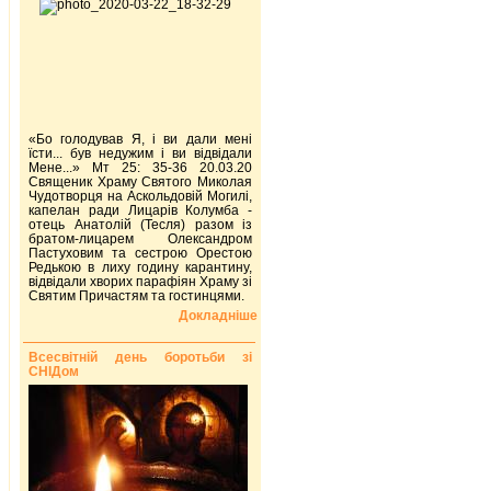
«Бо голодував Я, і ви дали мені
їсти... був недужим і ви відвідали
Мене...» Мт 25: 35-36 20.03.20
Священик Храму Святого Миколая
Чудотворця на Аскольдовій Могилі,
капелан ради Лицарів Колумба -
отець Анатолій (Тесля) разом із
братом-лицарем Олександром
Пастуховим та сестрою Орестою
Редькою в лиху годину карантину,
відвідали хворих парафіян Храму зі
Святим Причастям та гостинцями.
Докладніше
Всесвітній день боротьби зі
СНІДом