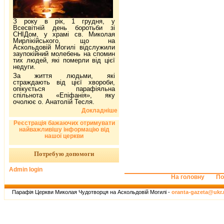
З року в рік, 1 грудня, у
Всесвітній день боротьби зі
СНІДом, у храмі св. Миколая
Мирлікійського, що на
Аскольдовій Могилі відслужили
заупокійний молебень на спомин
тих людей, які померли від цієї
недуги.
За життя людьми, які
страждають від цієї хвороби,
опікується парафіяльна
спільнота «Епіфанія», яку
очолює о. Анатолій Тесля.
Докладніше
Реєстрація бажаючих отримувати
найважливішу інформацію від
нашої церкви
Потребую допомоги
Admin login
На головну
По
Парафія Церкви Миколая Чудотворця на Аскольдовій Могилі -
oranta-gazeta@ukr.