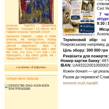
співо
Сил Ук
7 че
літургі
9:30
|
почитає пам’ять архангела
Гавриїла - сьогодні і 13 липня. Ім’я
Місц
Гавриїл означає "кріпкий у Бозі".
Асколь
Архангел Гавриїл - один із семи
Терміновий збір:
на а
ангелів, які предстоять перед
престолом Божим, і про яких згадує
Покровському напрямку, де
святий євангелист Іван в
Одкровенні: "Благодать вам і мир
Ціль збору: 300 000 грн
від того, хто єсть і хто був і хто
приходить; і від сімох духів, які -
Реквізити для пожертв:
перед престолом його".
Номер картки банку:
4874
IBAN:
UA93322001000002
служіння «Епіфанія»
Кожен донат — це реаль
Разом до перемоги! Слава
СЕРЦЯ ЛІКУЄ ЛЮБОВ!
визначні події парафії