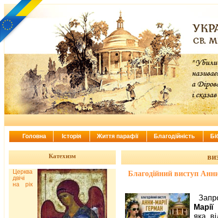
Головна
Історія
Життя парафії
Благодійність
Бі
Катехизм
виз
Церква
Благодійний виступ Анни
двічі
на рік
Запр
Марії
яка в