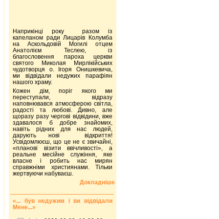
Наприкінці року разом із
капеланом ради Лицарів Колумба
на Аскольдовій Могилі отцем
Анатолієм Теслею, із
благословення пароха церкви
святого Миколая Мирлікійських
чудотворця о. Ігоря Онишкевича,
ми відвідали недужих парафіян
нашого храму.
Кожен дім, поріг якого ми
переступали, відразу
наповнювався атмосферою світла,
радості та любові. Дивно, але
щоразу разу чергові відвідини, вже
здавалося б добре знайомих,
навіть рідних для нас людей,
дарують нові відкриття!
Усвідомлюєш, що це не є звичайні,
«планові візити ввічливості», а
реальне месійне служіння, яке
власне і робить нас мирян
справжніми християнами. Тільки
жертвуючи набуваєш.
Докладніше
«... був недужим і ви відвідали
Мене...»