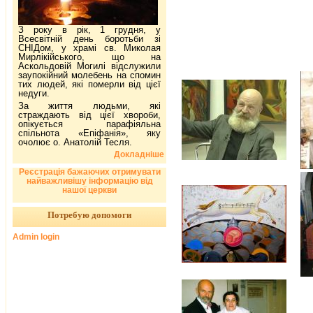
З року в рік, 1 грудня, у
Всесвітній день боротьби зі
СНІДом, у храмі св. Миколая
Мирлікійського, що на
Аскольдовій Могилі відслужили
заупокійний молебень на спомин
тих людей, які померли від цієї
недуги.
За життя людьми, які
страждають від цієї хвороби,
опікується парафіяльна
спільнота «Епіфанія», яку
очолює о. Анатолій Тесля.
Докладніше
Реєстрація бажаючих отримувати
найважливішу інформацію від
нашої церкви
Потребую допомоги
Admin login