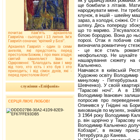
як у французьких романах ХІ
ще бомбили з літаків. Мат
народжувати мене. Іти треба
клунок, в іншій - швейну маш
зараз, а холодні, сніжні. От
шляху. Десь попереду збок
що то мариво. З’ясувалося
почитає пам’ять архангела
білою бородою. Вона до ньог
Гавриїла - сьогодні і 13 липня. Ім’я
порозі. Отак я побачив св
Гавриїл означає "кріпкий у Бозі".
визначила романтичну стезю 
Архангел Гавриїл - один із семи
- це все стиль романти
ангелів, які предстоять перед
престолом Божим, і про яких згадує
неофольклор. Не шукайте у
святий євангелист Іван в
нашарування сюжету на с
Одкровенні: "Благодать вам і мир
Кальненко.
від того, хто єсть і хто був і хто
Навчався в київській Респу
приходить; і від сімох духів, які -
Художню освіту Володимир К
перед престолом його".
минулому - Петербурзька 
Шевченко). У своїй квартирі
служіння «Епіфанія»
"Тарасові ночі". А в 198
Володимир Іванович залиши
попросив про переведення
СЕРЦЯ ЛІКУЄ ЛЮБОВ!
Опинився у Гнідині на Бори
вихованців по музеях, знайо
З 1964 року Володимир Каль
р. він щорічно у Тарасову н
Володимир Кальненко долуч
Кобзаря", в якому проні
Петербурга до Канева.