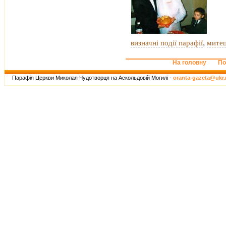
,
визначні події парафії
митец
На головну
По
Парафія Церкви Миколая Чудотворця на Аскольдовій Могилі -
oranta-gazeta@ukr.