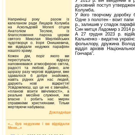
У 2015 р. він введений в р
духовний поступ утвердженн
Колумба.
У його творчому доробку бе
Одне з полотен - візит папи
Наприкінці року разом із
капеланом ради Лицарів Колумба
р., залишив у спадок парафії
на Аскольдовій Могилі отцем
Син митця Ладомир з 2014 р.
Анатолієм Теслею, із
А 27 грудня 2023 р. відій
благословення пароха церкви
Кальненко - видатна українс
святого Миколая Мирлікійських
чудотворця о. Ігоря Онишкевича,
фольклору, дружина Волод
ми відвідали недужих парафіян
відділ архівів Національн
нашого храму.
Гончара".
Кожен дім, поріг якого ми
переступали, відразу
наповнювався атмосферою світла,
радості та любові. Дивно, але
щоразу разу чергові відвідини, вже
здавалося б добре знайомих,
навіть рідних для нас людей,
дарують нові відкриття!
Усвідомлюєш, що це не є звичайні,
«планові візити ввічливості», а
реальне месійне служіння, яке
власне і робить нас мирян
справжніми християнами. Тільки
жертвуючи набуваєш.
Докладніше
«... був недужим і ви відвідали
Мене...»