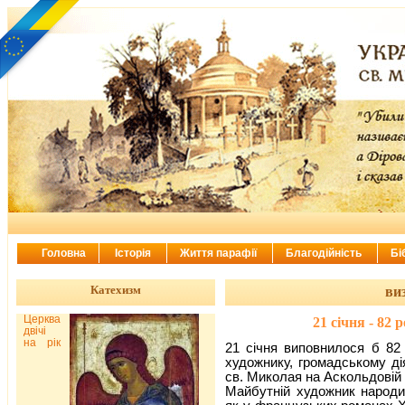
Головна
Історія
Життя парафії
Благодійність
Бі
Катехизм
виз
Церква
21 січня - 82
двічі
на рік
21 січня виповнилося б 82
художнику, громадському ді
св. Миколая на Аскольдовій 
Майбутній художник народи