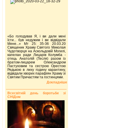
«Бо голодував Я, і ви дали мені
їсти... був недужим і ви відвідали
Мене...» Мт 25: 35-36 20.03.20
Священик Храму Святого Миколая
Чудотворця на Аскольдовій Могилі,
капелан ради Лицарів Колумба -
отець Анатолій (Тесля) разом із
братом-лицарем Олександром
Пастуховим та сестрою Орестою
Редькою в лиху годину карантину,
відвідали хворих парафіян Храму зі
Святим Причастям та гостинцями.
Докладніше
Всесвітній день боротьби зі
СНІДом